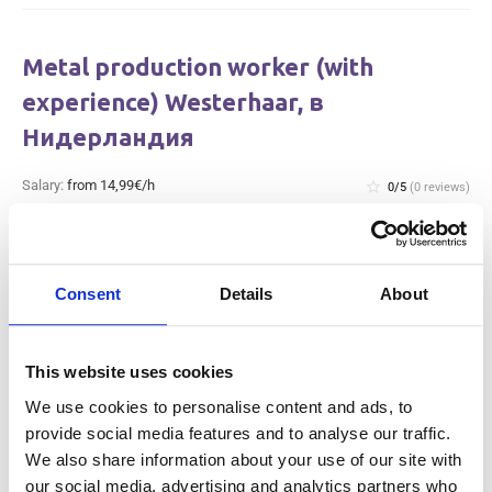
Metal production worker (with
experience) Westerhaar, в
Нидерландия
Salary:
from 14,99€/h
star_border
0/5
(0 reviews)
НОВО
Metal production worker (with
experience) Westerhaar, в Нидерландия
Westerhaar, Netherlands
Consent
Details
About
Available positions:
2/2
Position is open for:
1 ден
This website uses cookies
We use cookies to personalise content and ads, to
provide social media features and to analyse our traffic.
We also share information about your use of our site with
Warehouse worker sorter Tilburg, в
our social media, advertising and analytics partners who