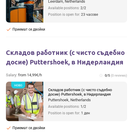
Leerdam, Netherlands
Available positions:
2/2
Position is open for:
23 часове
check
Приемат се двойки
Складов работник (с чисто съдебно
досие) Puttershoek, в Нидерландия
Salary:
from 14,99€/h
star_border
0/5
(0 reviews)
НОВО
Складов работник (с чисто съдебно
досие) Puttershoek, в Нидерландия
Puttershoek, Netherlands
Available positions:
1/2
Position is open for:
1 ден
check
Приемат се двойки