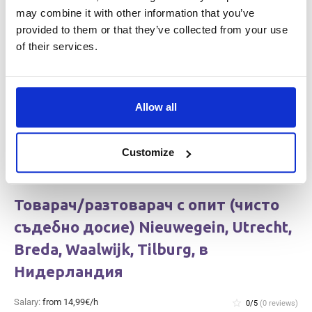
Нидерландия
may combine it with other information that you’ve
provided to them or that they’ve collected from your use
Salary:
from 14,99€/h
star_border
0/5
(0 reviews)
of their services.
НОВО
Knapen Service
Tilburg, Netherlands
Available positions:
10/10
Allow all
Position is open for:
1 ден
Customize
Товарач/разтоварач с опит (чисто
съдебно досие) Nieuwegein, Utrecht,
Breda, Waalwijk, Tilburg, в
Нидерландия
Salary:
from 14,99€/h
star_border
0/5
(0 reviews)