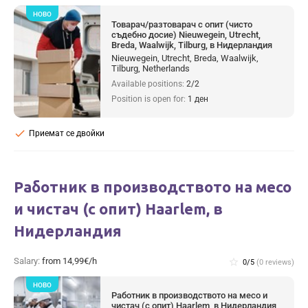
НОВО
Товарач/разтоварач с опит (чисто
съдебно досие) Nieuwegein, Utrecht,
Breda, Waalwijk, Tilburg, в Нидерландия
Nieuwegein, Utrecht, Breda, Waalwijk,
Tilburg, Netherlands
Available positions:
2/2
Position is open for:
1 ден
check
Приемат се двойки
Работник в производството на месо
и чистач (с опит) Haarlem, в
Нидерландия
Salary:
from 14,99€/h
star_border
0/5
(0 reviews)
НОВО
Работник в производството на месо и
чистач (с опит) Haarlem, в Нидерландия