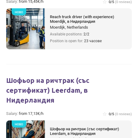
Salary:
from 15,45€/h
star_border
0/5
(0 reviews)
НОВО
Reach truck driver (with experience)
Moerdijk, в Нидерландия
Moerdijk, Netherlands
Available positions:
2/2
Position is open for:
23 часове
Шофьор на ричтрак (със
сертификат) Leerdam, в
Нидерландия
Salary:
from 17,13€/h
star_border
0/5
(0 reviews)
НОВО
Шофьор на ричтрак (със сертификат)
Leerdam, в Нидерландия