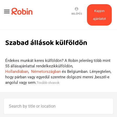
account_circle
menu
Kapjon
BELÉPÉS
ajánlatot
Szabad állások külföldön
Érdekes munkát keres külföldön? A Robin jelenleg több mint
55 állásajánlattal rendelkezikkülföldön,
Hollandiában
,
Németországban
és Belgiumban. Lényegtelen,
hogy párban vagy egyedül szeretne dolgozni menni ,beszél-e
angolul vagy sem.
Tovább olvasok