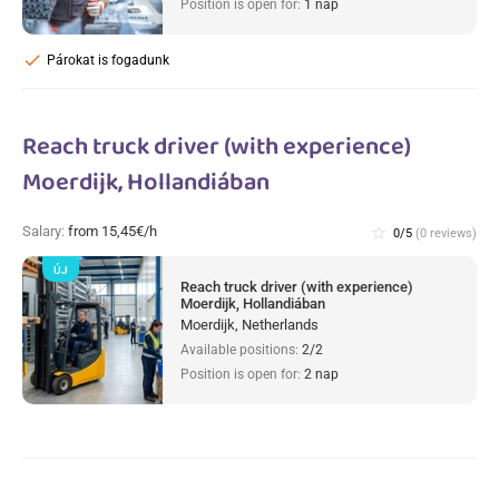
Position is open for:
1 nap
check
Párokat is fogadunk
Reach truck driver (with experience)
Moerdijk, Hollandiában
Salary:
from 15,45€/h
star_border
0/5
(0 reviews)
ÚJ
Reach truck driver (with experience)
Moerdijk, Hollandiában
Moerdijk, Netherlands
Available positions:
2/2
Position is open for:
2 nap