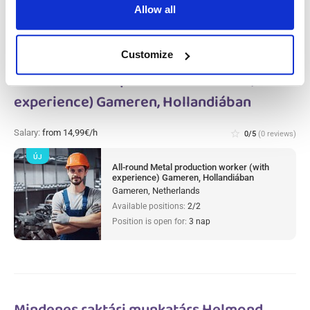
Allow all
Customize
All-round Metal production worker (with
experience) Gameren, Hollandiában
Salary:
from 14,99€/h
star_border
0/5
(0 reviews)
ÚJ
All-round Metal production worker (with
experience) Gameren, Hollandiában
Gameren, Netherlands
Available positions:
2/2
Position is open for:
3 nap