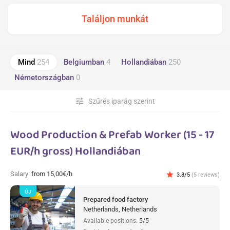
Mind
254
Belgiumban
4
Hollandiában
250
Németországban
0
tune
Szűrés iparág szerint
Wood Production & Prefab Worker (15 - 17
EUR/h gross) Hollandiában
Salary:
from 15,00€/h
star
3.8/5
(5 reviews)
ÚJ
Prepared food factory
Netherlands, Netherlands
Available positions:
5/5