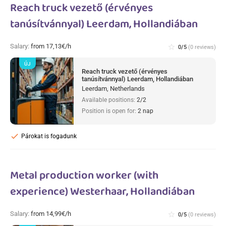
Reach truck vezető (érvényes
tanúsítvánnyal) Leerdam, Hollandiában
Salary:
from 17,13€/h
star_border
0/5
(0 reviews)
ÚJ
Reach truck vezető (érvényes
tanúsítvánnyal) Leerdam, Hollandiában
Leerdam, Netherlands
Available positions:
2/2
Position is open for:
2 nap
check
Párokat is fogadunk
Metal production worker (with
experience) Westerhaar, Hollandiában
Salary:
from 14,99€/h
star_border
0/5
(0 reviews)