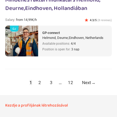
Mindenes raktári munkatárs Helmond,
Deurne,Eindhoven, Hollandiában
Salary:
from 14,99€/h
star
4.3/5
(8 reviews)
ÚJ
GP-connect
Helmond, Deurne,Eindhoven, Netherlands
Available positions:
4/4
Position is open for:
3 nap
1
2
3
…
12
Next
→
Kezdje a profiljának létrehozásával