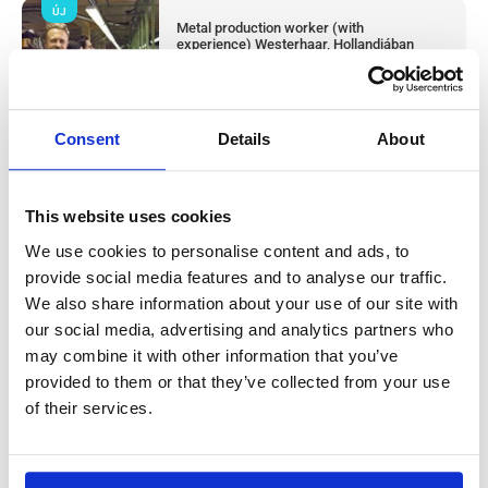
ÚJ
Metal production worker (with
experience) Westerhaar, Hollandiában
Westerhaar, Netherlands
Available positions:
2/2
Position is open for:
2 nap
Consent
Details
About
This website uses cookies
Húsüzemi termelési dolgozó & takarító
We use cookies to personalise content and ads, to
provide social media features and to analyse our traffic.
(tapasztalattal) Haarlem, Hollandiában
We also share information about your use of our site with
our social media, advertising and analytics partners who
Salary:
from 14,99€/h
star_border
0/5
(0 reviews)
may combine it with other information that you’ve
ÚJ
provided to them or that they’ve collected from your use
Húsüzemi termelési dolgozó & takarító
(tapasztalattal) Haarlem, Hollandiában
of their services.
Haarlem, Netherlands
Available positions:
2/2
Position is open for:
3 nap