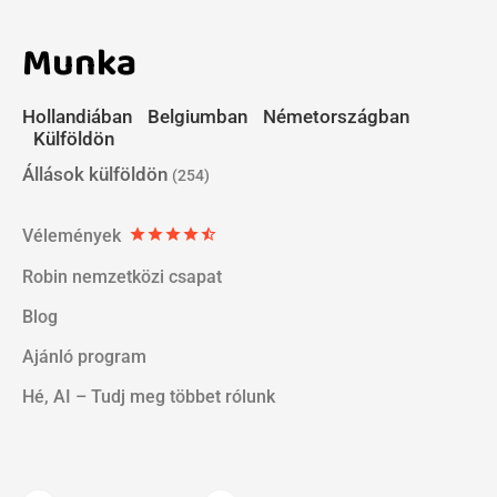
Munka
Hollandiában
Belgiumban
Németországban
Külföldön
Állások külföldön
(254)
Vélemények
star
star
star
star
star_half
Robin nemzetközi csapat
Blog
Ajánló program
Hé, AI – Tudj meg többet rólunk