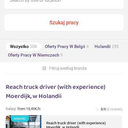
Wszystko
308
Oferty Pracy W Belgii
4
Holandii
295
Oferty Pracy W Niemczech
9
tune
Filtruj według branża
Reach truck driver (with experience)
Moerdijk, w Holandii
Salary:
from 15,45€/h
star_border
0/5
(0 reviews)
NOWOŚĆ
Reach truck driver (with experience)
Moerdijk, w Holandii