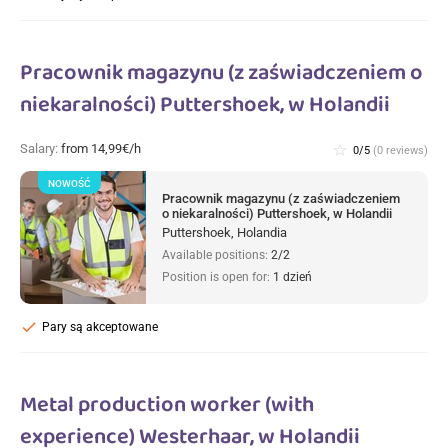
Pracownik magazynu (z zaświadczeniem o
niekaralności) Puttershoek, w Holandii
Salary:
from 14,99€/h
star_border
0/5
(0 reviews)
NOWOŚĆ
Pracownik magazynu (z zaświadczeniem
o niekaralności) Puttershoek, w Holandii
Puttershoek, Holandia
Available positions:
2/2
Position is open for:
1 dzień
check
Pary są akceptowane
Metal production worker (with
experience) Westerhaar, w Holandii