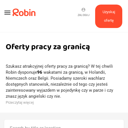
account_circle
menu
Uzyskaj
ZALOGUJ
ofertę
Oferty pracy za granicą
Szukasz atrakcyjnej oferty pracy za granicą? W tej chwili
Robin dysponuje
96
wakatami za granicą, w Holandii,
Niemczech oraz Belgii. Posiadamy szeroki wachlarz
dostępnych stanowisk, niezależnie od tego czy jesteś
zainteresowany wyjazdem w pojedynkę czy w parze i czy
znasz język angielski czy nie.
Przeczytaj więcej