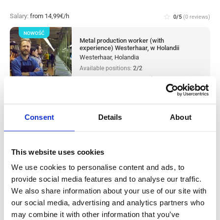
Salary:
from 14,99€/h
star_border
0/5
(0 reviews)
NOWOŚĆ
Metal production worker (with
experience) Westerhaar, w Holandii
Westerhaar, Holandia
Available positions:
2/2
Position is open for:
1 dzień
Consent
Details
About
Warehouse worker sorter Tilburg, w
This website uses cookies
Holandii
We use cookies to personalise content and ads, to
provide social media features and to analyse our traffic.
Salary:
from 14,99€/h
star_border
0/5
(0 reviews)
We also share information about your use of our site with
NOWOŚĆ
our social media, advertising and analytics partners who
Knapen Service
Tilburg, Holandia
may combine it with other information that you’ve