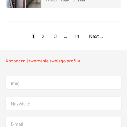
Position is open for:
2 dni
1
2
3
…
14
Next
→
Rozpocznij tworzenie swojego profilu
Imię
Nazwisko
E-mail