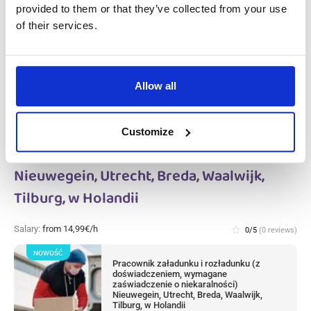
Available positions:
10/10
provided to them or that they’ve collected from your use
Position is open for:
1 dzień
of their services.
Allow all
Pracownik załadunku i rozładunku (z
doświadczeniem, wymagane
Customize
zaświadczenie o niekaralności)
Nieuwegein, Utrecht, Breda, Waalwijk,
Tilburg, w Holandii
Salary:
from 14,99€/h
star_border
0/5
(0 reviews)
NOWOŚĆ
Pracownik załadunku i rozładunku (z
doświadczeniem, wymagane
zaświadczenie o niekaralności)
Nieuwegein, Utrecht, Breda, Waalwijk,
Tilburg, w Holandii