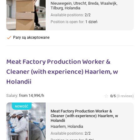
Nieuwegein, Utrecht, Breda, Waalwijk,
Tilburg, Holandia
Available positions:
2/2
Position is open for:
1 dzień
check
Pary są akceptowane
Meat Factory Production Worker &
Cleaner (with experience) Haarlem, w
Holandii
Salary:
from 14,99€/h
star_border
0/5
(0 reviews)
NOWOŚĆ
Meat Factory Production Worker &
Cleaner (with experience) Haarlem, w
Holandii
Haarlem, Holandia
Available positions:
2/2