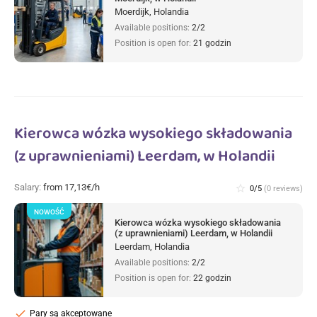
Moerdijk, Holandia
Available positions:
2/2
Position is open for:
21 godzin
Kierowca wózka wysokiego składowania
(z uprawnieniami) Leerdam, w Holandii
Salary:
from 17,13€/h
star_border
0/5
(0 reviews)
NOWOŚĆ
Kierowca wózka wysokiego składowania
(z uprawnieniami) Leerdam, w Holandii
Leerdam, Holandia
Available positions:
2/2
Position is open for:
22 godzin
check
Pary są akceptowane