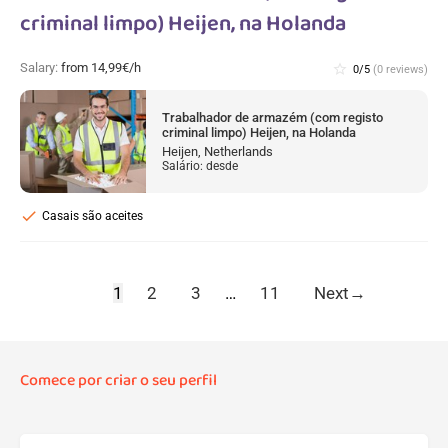
criminal limpo) Heijen, na Holanda
Salary:
from 14,99€/h
star_border
0/5
(0 reviews)
Trabalhador de armazém (com registo
criminal limpo) Heijen, na Holanda
Heijen, Netherlands
Salário: desde
check
Casais são aceites
1
2
3
…
11
Next
→
Comece por criar o seu perfil