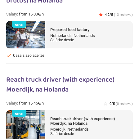
brutos) na Holanda
Salary:
from 15,00€/h
star
4.2/5
(13 reviews)
NOVO
Prepared food factory
Netherlands, Netherlands
Salário: desde
check
Casais são aceites
Reach truck driver (with experience)
Moerdijk, na Holanda
Salary:
from 15,45€/h
star_border
0/5
(0 reviews)
NOVO
Reach truck driver (with experience)
Moerdijk, na Holanda
Moerdijk, Netherlands
Salário: desde