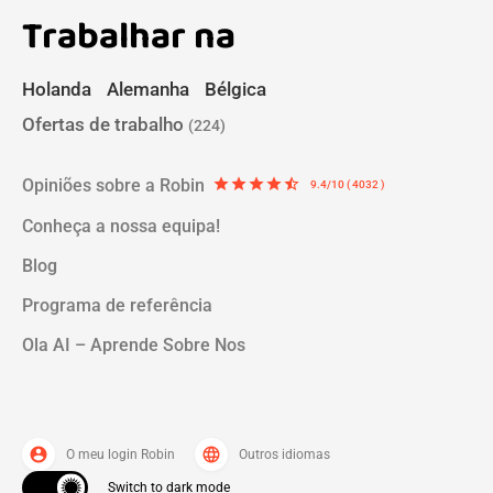
Trabalhar na
Holanda
Alemanha
Bélgica
Ofertas de trabalho
(224)
Opiniões sobre a Robin
star
star
star
star
star_half
9.4/10 ( 4032 )
Conheça a nossa equipa!
Blog
Programa de referência
Ola AI – Aprende Sobre Nos
account_circle
language
O meu login Robin
Outros idiomas
Switch to dark mode