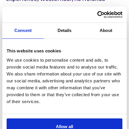
Salary:
from 14,99€/h
star_border
0/5
(0 reviews)
NOVO
Metal production worker (with
Consent
Details
About
experience) Westerhaar, na Holanda
Westerhaar, Netherlands
Salário: desde
This website uses cookies
We use cookies to personalise content and ads, to
provide social media features and to analyse our traffic.
We also share information about your use of our site with
All-round Metal production worker (with
our social media, advertising and analytics partners who
experience) Gameren, na Holanda
may combine it with other information that you’ve
provided to them or that they’ve collected from your use
Salary:
from 14,99€/h
star_border
0/5
(0 reviews)
of their services.
All-round Metal production worker (with
experience) Gameren, na Holanda
Gameren, Netherlands
Allow all
Salário: desde