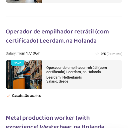
Operador de empilhador retrátil (com
certificado) Leerdam, na Holanda
Salary:
from 17,13€/h
star_border
0/5
(0 reviews)
NOVO
Operador de empilhador retrátil (com
certificado) Leerdam, na Holanda
Leerdam, Netherlands
Salário: desde
check
Casais são aceites
Metal production worker (with
experience) Westerhaar, na Holanda