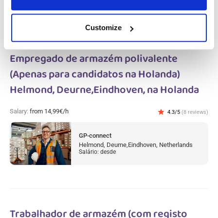
Customize
Empregado de armazém polivalente
(Apenas para candidatos na Holanda)
Helmond, Deurne,Eindhoven, na Holanda
Salary:
from 14,99€/h
star
4.3/5
(8 reviews)
GP-connect
Helmond, Deurne,Eindhoven, Netherlands
Salário: desde
Trabalhador de armazém (com registo