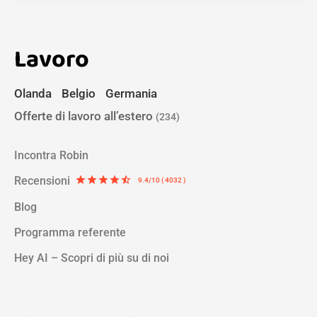
Lavoro
Olanda
Belgio
Germania
Offerte di lavoro all’estero
(234)
Incontra Robin
Recensioni
star
star
star
star
star_half
9.4/10 ( 4032 )
Blog
Programma referente
Hey AI – Scopri di più su di noi