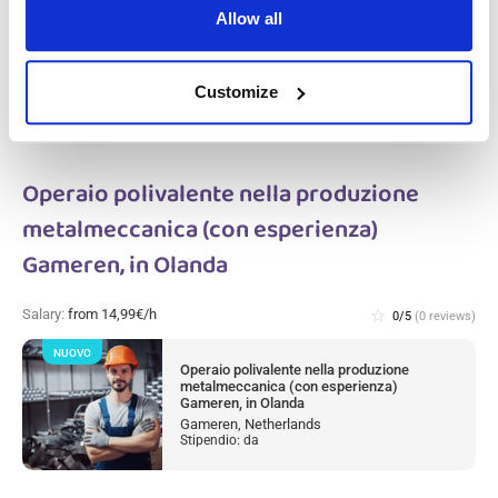
Olanda
Allow all
Haarlem, Netherlands
Stipendio: da
Customize
Operaio polivalente nella produzione
metalmeccanica (con esperienza)
Gameren, in Olanda
Salary:
from 14,99€/h
star_border
0/5
(0 reviews)
NUOVO
Operaio polivalente nella produzione
metalmeccanica (con esperienza)
Gameren, in Olanda
Gameren, Netherlands
Stipendio: da