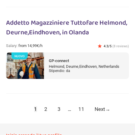
Addetto Magazziniere Tuttofare Helmond,
Deurne,Eindhoven, in Olanda
Salary:
from 14,99€/h
star
4.3/5
(8 reviews)
NUOVO
GP-connect
Helmond, Deurne,Eindhoven, Netherlands
Stipendio: da
1
2
3
…
11
Next
→