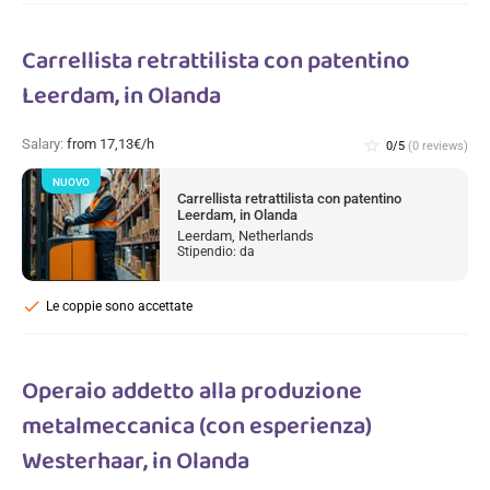
Carrellista retrattilista con patentino
Leerdam, in Olanda
Salary:
from 17,13€/h
star_border
0/5
(0 reviews)
NUOVO
Carrellista retrattilista con patentino
Leerdam, in Olanda
Leerdam, Netherlands
Stipendio: da
check
Le coppie sono accettate
Operaio addetto alla produzione
metalmeccanica (con esperienza)
Westerhaar, in Olanda