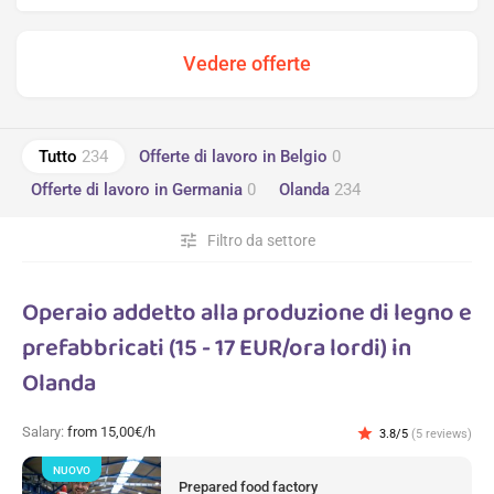
Tutto
234
Offerte di lavoro in Belgio
0
Offerte di lavoro in Germania
0
Olanda
234
tune
Filtro da settore
Operaio addetto alla produzione di legno e
prefabbricati (15 - 17 EUR/ora lordi) in
Olanda
Salary:
from 15,00€/h
star
3.8/5
(5 reviews)
NUOVO
Prepared food factory