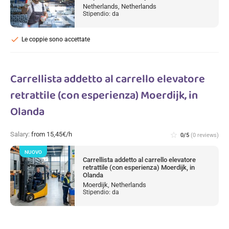
Netherlands, Netherlands
Stipendio: da
check
Le coppie sono accettate
Carrellista addetto al carrello elevatore
retrattile (con esperienza) Moerdijk, in
Olanda
Salary:
from 15,45€/h
star_border
0/5
(0 reviews)
NUOVO
Carrellista addetto al carrello elevatore
retrattile (con esperienza) Moerdijk, in
Olanda
Moerdijk, Netherlands
Stipendio: da