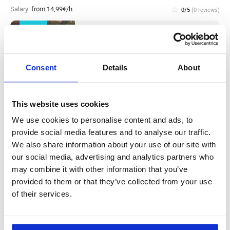
Salary:
from 14,99€/h
star_border
0/5
(0 reviews)
NUOVO
Operaio addetto alla produzione
metalmeccanica (con esperienza)
Westerhaar, in Olanda
Westerhaar, Netherlands
Consent
Details
About
Stipendio: da
This website uses cookies
We use cookies to personalise content and ads, to
Operaio/a di produzione e addetto/a alle
provide social media features and to analyse our traffic.
We also share information about your use of our site with
pulizie in stabilimento di lavorazione
our social media, advertising and analytics partners who
carne (con esperienza) Haarlem, in Olanda
may combine it with other information that you’ve
provided to them or that they’ve collected from your use
Salary:
from 14,99€/h
star_border
0/5
(0 reviews)
of their services.
NUOVO
Operaio/a di produzione e addetto/a alle
pulizie in stabilimento di lavorazione
carne (con esperienza) Haarlem, in