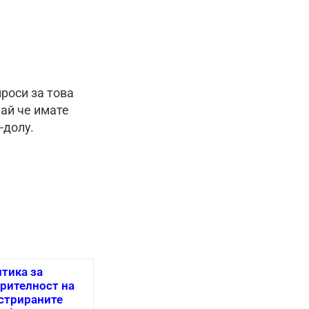
роси за това
ай че имате
-долу.
тика за
рителност на
стрираните