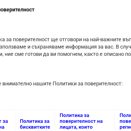
 поверителност
а за поверителност ще отговори на най-важните въп
използваме и съхраняваме информация за вас. В случ
, ние сме готови да ви помогнем, както е описано по
е внимателно нашите Политики за поверителност:
Политика за
Поли
 за
Политика за
поверителност на
пове
на
бисквитките
лицата, които
реги