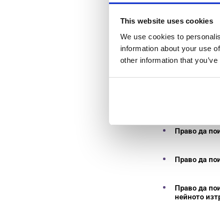
This website uses cookies
За да предприем
използвайки дан
We use cookies to personalis
тези права са п
information about your use of
other information that you’ve
Право да по
Право да по
Право да по
Право да по
нейното изт