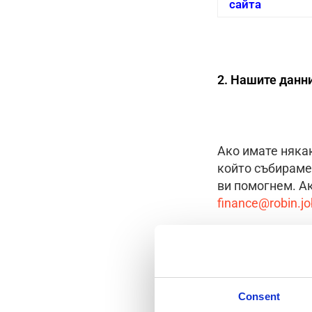
сайта
2. Нашите данни
Ако имате някак
който събираме
ви помогнем. Ак
finance@robin.jo
3. Моите права
Consent