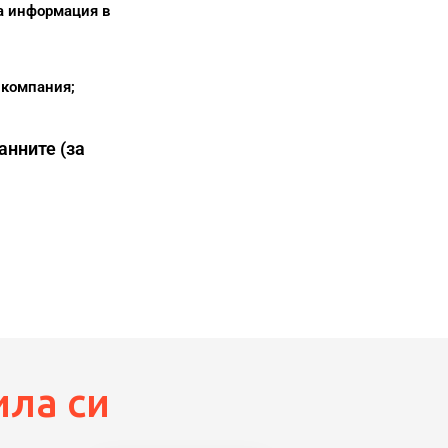
а информация в
 компания;
анните (за
ила си