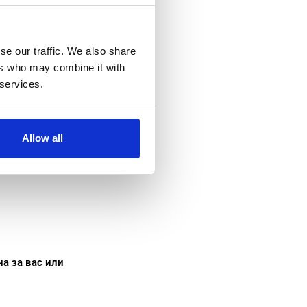
вържете се,
те внимание, че
se our traffic. We also share
ers who may combine it with
 services.
Allow all
а за вас или