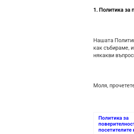
1. Политика за
Нашата Политик
как събираме, 
някакви въпроси
Моля, прочетет
Политика за
поверителност
посетителите 