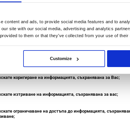
ете някое от действията, посочени по-долу, моля, с
ните за контакт, посочени в раздел 2. Моля, обърне
e content and ads, to provide social media features and to analy
редмет на законови условия и изключения:
 our site with our social media, advertising and analytics partn
 provided to them or that they’ve collected from your use of their
Customize
искате достъп до информацията, съхранявана за вас;
искате коригиране на информацията, съхранявана за Вас;
искате изтриване на информацията, съхранявана за вас;
искате ограничаване на достъпа до информацията, съхраняван
риване;