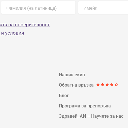
Фамилия (на латиница)
Имейл
ата на поверителност
 и условия
Нашия екип
Обратна връзка
star
star
star
star
star_half
Блог
Програма за прeпоръка
Здравей, AИ – Научете за нас