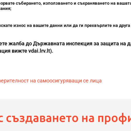
порвате събирането, използването и съхраняването на вашат
ания;
искате износ на вашите данни или да ги прехвърлите на друга
ете жалба до Държавната инспекция за защита на д
ация вижте
vdai.lrv.lt
).
верителност на самоосигуряващи се лица
с създаването на проф