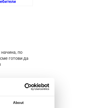
ебители
 начина, по
сме готови да
л
About