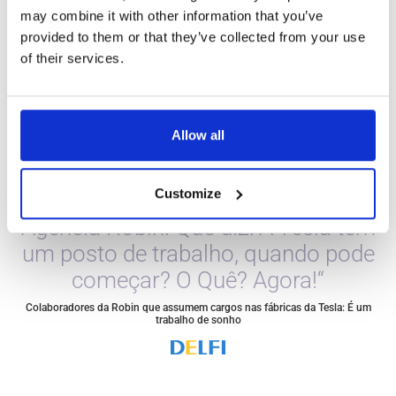
quarentena...
may combine it with other information that you’ve
provided to them or that they’ve collected from your use
of their services.
Carlos Lopes
Netherlands
Confiança
Allow all
„Eu sento-me, não sei o que fazer a
Customize
seguir. Tenho uma chamada da
Agência Robin. Que diz: A Tesla tem
um posto de trabalho, quando pode
começar? O Quê? Agora!“
Colaboradores da Robin que assumem cargos nas fábricas da Tesla: É um
trabalho de sonho