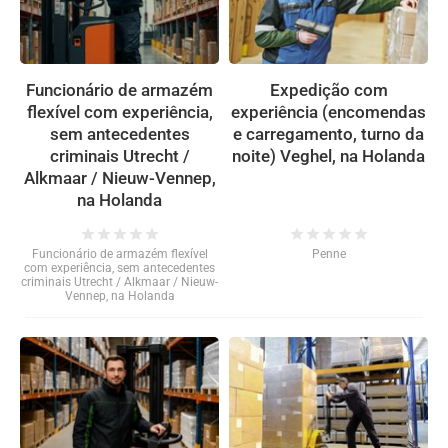
Funcionário de armazém
Expedição com
flexível com experiência,
experiência (encomendas
sem antecedentes
e carregamento, turno da
criminais Utrecht /
noite) Veghel, na Holanda
Alkmaar / Nieuw-Vennep,
na Holanda
star
star
star
star
star
star
star
star
star
star
Funcionário de armazém flexível
Penne
com experiência, sem antecedentes
criminais Utrecht / Alkmaar / Nieuw-
Vennep, na Holanda