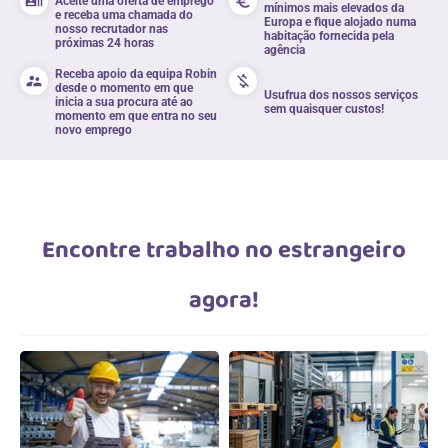
recent_actors
euro_symbol
Aceite uma oferta de emprego
mínimos mais elevados da
e receba uma chamada do
Europa e fique alojado numa
nosso recrutador nas
habitação fornecida pela
próximas 24 horas
agência
Receba apoio da equipa Robin
supervisor_account
money_off
desde o momento em que
Usufrua dos nossos serviços
inicia a sua procura até ao
sem quaisquer custos!
momento em que entra no seu
novo emprego
Encontre trabalho no estrangeiro
agora!