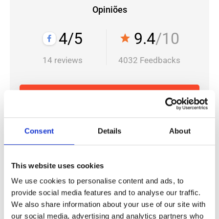
Opiniões
4/5
9.4
/10
star
14 reviews
4032 Feedbacks
Read all reviews
Paulo Silva
Consent
Details
About
Netherlands
Rapido e eficaz
This website uses cookies
We use cookies to personalise content and ads, to
Carlos Gomes Reis
Netherlands
provide social media features and to analyse our traffic.
We also share information about your use of our site with
Da minha experiência na Holanda ainda não posso falar
our social media, advertising and analytics partners who
muito pois só completei agora a quarentena, mas durante a