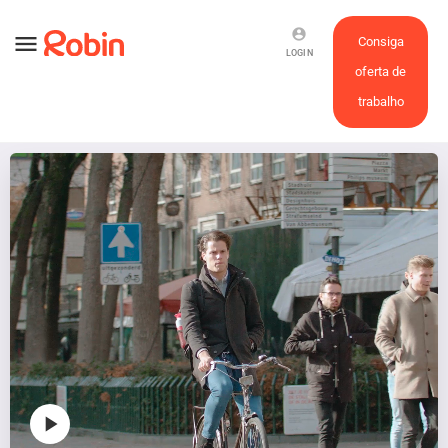
account_circle
menu
Consiga
LOGIN
oferta de
trabalho
play_arrow