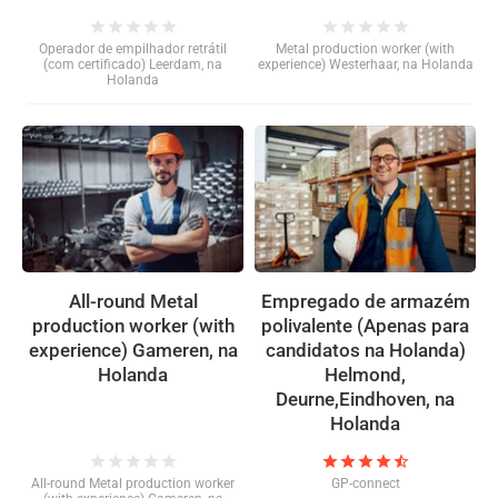
star
star
star
star
star
star
star
star
star
star
Operador de empilhador retrátil
Metal production worker (with
(com certificado) Leerdam, na
experience) Westerhaar, na Holanda
Holanda
All-round Metal
Empregado de armazém
production worker (with
polivalente (Apenas para
experience) Gameren, na
candidatos na Holanda)
Holanda
Helmond,
Deurne,Eindhoven, na
Holanda
star
star
star
star
star
star
star
star
star
star_half
All-round Metal production worker
GP-connect