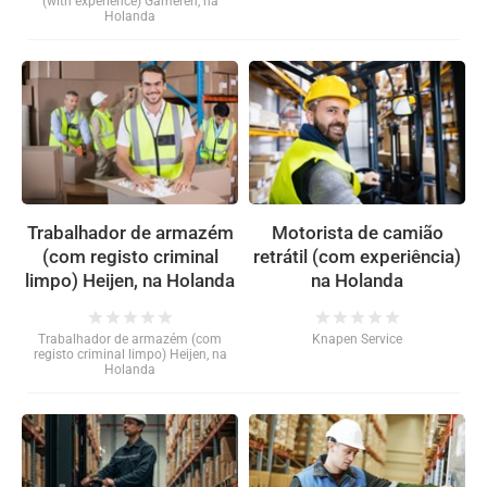
(with experience) Gameren, na
Holanda
Trabalhador de armazém
Motorista de camião
(com registo criminal
retrátil (com experiência)
limpo) Heijen, na Holanda
na Holanda
star
star
star
star
star
star
star
star
star
star
Trabalhador de armazém (com
Knapen Service
registo criminal limpo) Heijen, na
Holanda