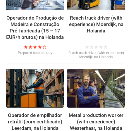
Operador de Produção de
Reach truck driver (with
Madeira e Construção
experience) Moerdijk, na
Pré-fabricada (15 – 17
Holanda
EUR/h brutos) na Holanda
star
star
star
star
star_border
star
star
star
star
star
Prepared food factory
Reach truck driver (with experience)
Moerdijk, na Holanda
Operador de empilhador
Metal production worker
retrátil (com certificado)
(with experience)
Leerdam, na Holanda
Westerhaar, na Holanda