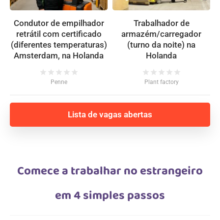
Condutor de empilhador
Trabalhador de
retrátil com certificado
armazém/carregador
(diferentes temperaturas)
(turno da noite) na
Amsterdam, na Holanda
Holanda
star
star
star
star
star
star
star
star
star
star
Penne
Plant factory
Lista de vagas abertas
Comece a trabalhar no estrangeiro
em 4 simples passos