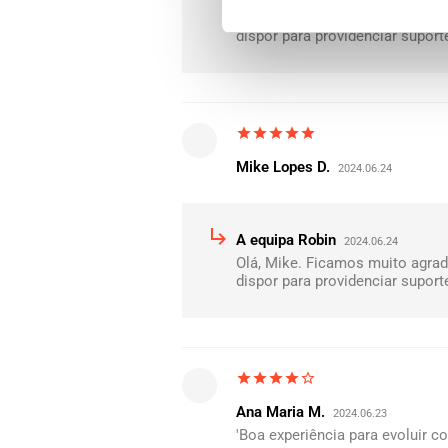
Olá, Diogo. Ficamos muito agr
dispor para providenciar supor
star
star
star
star
star
Mike Lopes D.
2024.06.24
subdirectory_arrow_right
A equipa Robin
2024.06.24
Olá, Mike. Ficamos muito agra
dispor para providenciar supor
star
star
star
star
star_border
Ana Maria M.
2024.06.23
'Boa experiência para evoluir 