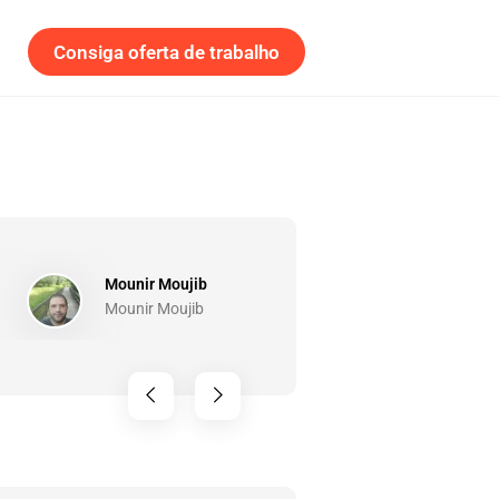
Consiga oferta de trabalho
Cumpriu o que prometeu. Com
Mounir Moujib
Felizmente há sinceridade. Ob
Mounir Moujib
chevron_left
chevron_right