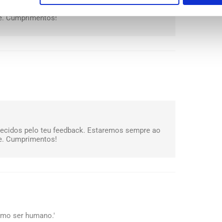
adecidos pelo teu feedback. Estaremos sempre ao
te. Cumprimentos!
decidos pelo teu feedback. Estaremos sempre ao
te. Cumprimentos!
como ser humano.'