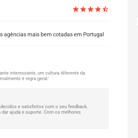
star
star
star
star
star_half
das agências mais bem cotadas em Portugal
nte interessante, um cultura diferente da
malmente é regra geral.'
decidos e satisfeitos com o seu feedback.
 dar ajuda e suporte. Com os melhores