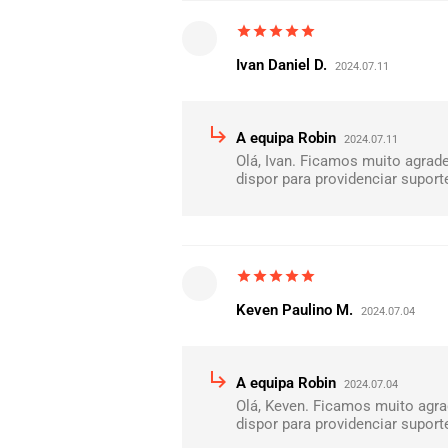
star
star
star
star
star
Ivan Daniel D.
2024.07.11
subdirectory_arrow_right
A equipa Robin
2024.07.11
Olá, Ivan. Ficamos muito agrad
dispor para providenciar supor
star
star
star
star
star
Keven Paulino M.
2024.07.04
subdirectory_arrow_right
A equipa Robin
2024.07.04
Olá, Keven. Ficamos muito agr
dispor para providenciar supor