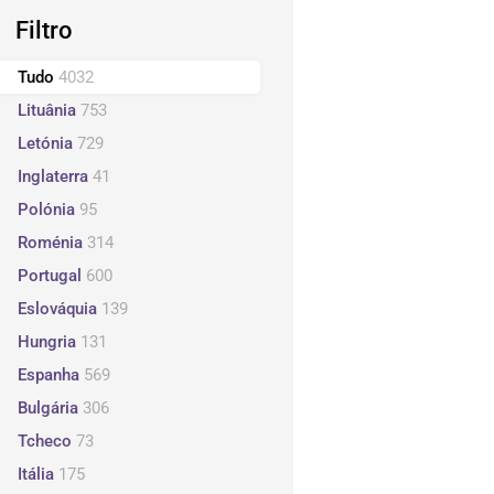
Filtro
Tudo
4032
Lituânia
753
Letónia
729
Inglaterra
41
Polónia
95
Roménia
314
Portugal
600
Eslováquia
139
Hungria
131
Espanha
569
Bulgária
306
Tcheco
73
Itália
175