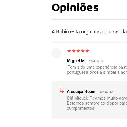
Opiniões
A Robin está orgulhosa por ser 
star
star
star
star
star
Miguel M.
2024.07.12
'Tem sido uma experiência basta
portuguesa onde a simpatia nor
subdirectory_arrow_right
A equipa Robin
2024.07.12
Olá Miguel. Ficamos muito agra
Estamos sempre ao dispor para
cumprimentos!