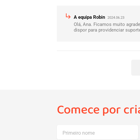
subdirectory_arrow_right
A equipa Robin
2024.06.23
Olá, Ana. Ficamos muito agrad
dispor para providenciar supor
Comece por cria
Primeiro nome