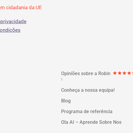
om cidadania da UE
 privacidade
condições
Opiniões sobre a Robin
star
star
star
star
st
)
Conheça a nossa equipa!
Blog
Programa de referência
Ola AI – Aprende Sobre Nos