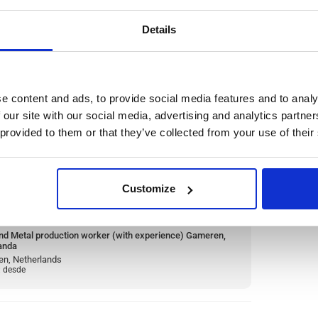
haar, Netherlands
: desde
Details
tion worker (with experience)
e content and ads, to provide social media features and to analy
 our site with our social media, advertising and analytics partn
 provided to them or that they’ve collected from your use of their
recovering non-ferrous metals from metal
 technologies, metals such as aluminum, copper,
with a high level of purity.
Ler mais
Customize
:
from 14,99€/h
star_border
0/5
(0 reviews)
und Metal production worker (with experience) Gameren,
anda
n, Netherlands
: desde