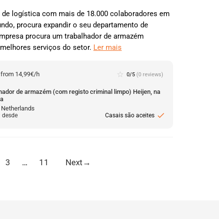
a de logística com mais de 18.000 colaboradores em
ndo, procura expandir o seu departamento de
 empresa procura um trabalhador de armazém
 melhores serviços do setor.
Ler mais
:
from 14,99€/h
star_border
0/5
(0 reviews)
hador de armazém (com registo criminal limpo) Heijen, na
da
, Netherlands
check
: desde
Casais são aceites
3
…
11
Next
→