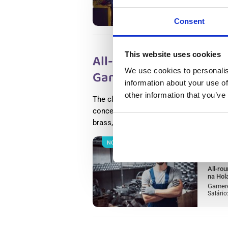
Wester
Salário
Consent
This website uses cookies
All-round Metal produc
We use cookies to personalis
Gameren, na Holanda
information about your use of
other information that you’ve
The clientl specializes in sorting and 
concentrates. Using innovative sorting
brass, and stainless steel are recovered 
NOVO
Salary
All-ro
na Hol
Gamere
Salário