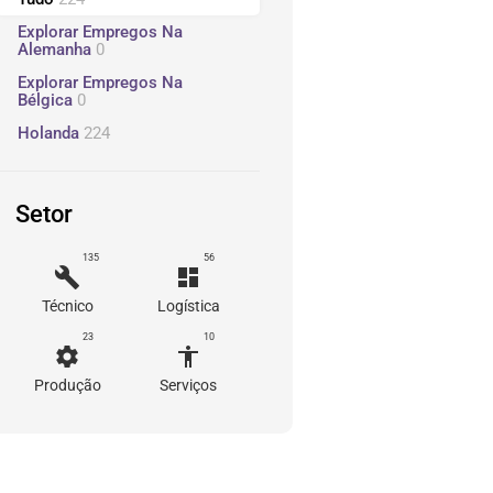
Explorar Empregos Na
Alemanha
0
Explorar Empregos Na
Bélgica
0
Holanda
224
Setor
135
56
build
dashboard
Técnico
Logística
23
10
settings
accessibility
Produção
Serviços