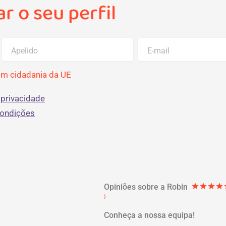
r o seu perfil
Apelido
E-mail
om cidadania da UE
 privacidade
condições
Opiniões sobre a Robin
star
star
star
star
st
)
Conheça a nossa equipa!