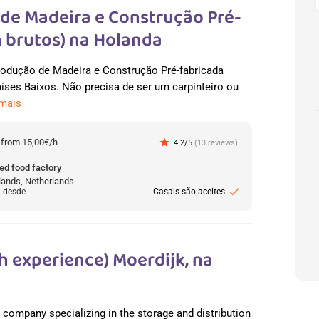
de Madeira e Construção Pré-
h brutos) na Holanda
odução de Madeira e Construção Pré-fabricada
ses Baixos. Não precisa de ser um carpinteiro ou
 mais
:
from 15,00€/h
star
4.2/5
(13 reviews)
ed food factory
lands, Netherlands
check
: desde
Casais são aceites
h experience) Moerdijk, na
cs company specializing in the storage and distribution