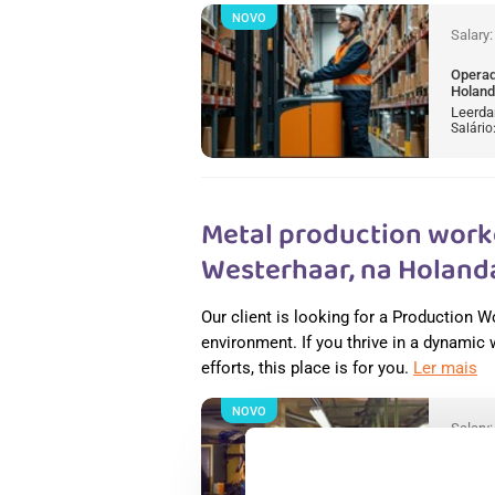
NOVO
Salary
Operad
Holan
Leerda
Salário
Metal production worke
Westerhaar, na Holand
Our client is looking for a Production W
environment. If you thrive in a dynamic
efforts, this place is for you.
Ler mais
NOVO
Salary
Metal 
Holan