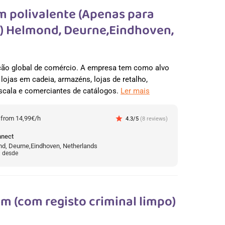
 polivalente (Apenas para
) Helmond, Deurne,Eindhoven,
ção global de comércio. A empresa tem como alvo
lojas em cadeia, armazéns, lojas de retalho,
escala e comerciantes de catálogos.
Ler mais
:
from 14,99€/h
star
4.3/5
(8 reviews)
nnect
d, Deurne,Eindhoven, Netherlands
: desde
 (com registo criminal limpo)