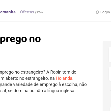
lemanha
Ofertas
Login
account_circle
(224)
mprego no
mprego no estrangeiro? A Robin tem de
m aberto no estrangeiro, na
Holanda
,
 grande variedade de emprego à escolha, não
al, se domina ou não a língua inglesa.