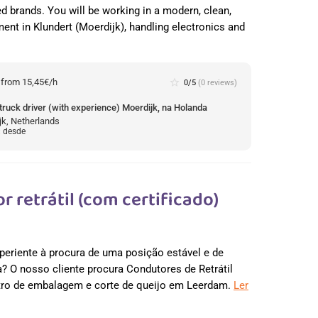
ed brands. You will be working in a modern, clean,
nt in Klundert (Moerdijk), handling electronics and
:
from 15,45€/h
star_border
0/5
(0 reviews)
truck driver (with experience) Moerdijk, na Holanda
jk, Netherlands
: desde
 retrátil (com certificado)
xperiente à procura de uma posição estável e de
a? O nosso cliente procura Condutores de Retrátil
tro de embalagem e corte de queijo em Leerdam.
Ler