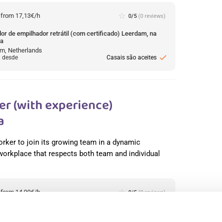
:
from 17,13€/h
star_border
0/5
(0 reviews)
or de empilhador retrátil (com certificado) Leerdam, na
da
m, Netherlands
check
: desde
Casais são aceites
r (with experience)
a
orker to join its growing team in a dynamic
 workplace that respects both team and individual
:
from 14,99€/h
star_border
0/5
(0 reviews)
production worker (with experience) Westerhaar, na
da