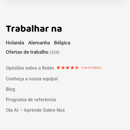
Trabalhar na
Holanda
Alemanha
Bélgica
Ofertas de trabalho
(224)
Opiniões sobre a Robin
star
star
star
star
star_half
9.4/10 ( 4032 )
Conheça a nossa equipa!
Blog
Programa de referência
Ola AI – Aprende Sobre Nos