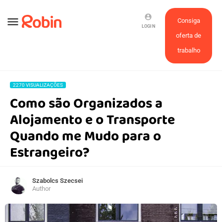
account_circle
menu
Consiga
LOGIN
oferta de
trabalho
2270 VISUALIZAÇÕES
Como são Organizados a
Alojamento e o Transporte
Quando me Mudo para o
Estrangeiro?
Szabolcs Szecsei
Author