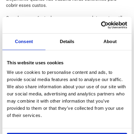
cobrir esses custos.
Quando uma agência de emprego e o seu alojamento estão
localizados num distrito mais remoto, pode esperar pagar
menos pelo seu alojamento, cerca de 80 euros por semana.
Caso sinta que consegue obter melhor alojamento por um
Consent
Details
About
preço razoável por si próprio, as agências não têm problema
que encontre alojamento sozinho.
This website uses cookies
Com Quem Irei Viver Quando me
We use cookies to personalise content and ads, to
Mudar para o Estrangeiro com a
provide social media features and to analyse our traffic.
We also share information about your use of our site with
Ajuda da Robin?
our social media, advertising and analytics partners who
may combine it with other information that you’ve
Não importa para que país se mude para trabalhar no
provided to them or that they’ve collected from your use
estrangeiro, conte viver com várias nacionalidades. A
of their services.
maioria das agências com as quais a Robin trabalha tem
pessoas de toda a Europa: Polónia, Roménia, Lituânia,
Letónia, Itália, Portugal e Espanha.