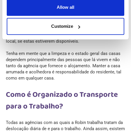
Allow all
Na maioria dos casos, a agência tentará encontrar um
colega de quarto da mesma nacionalidade para que se
adapte ao seu novo lar o mais facilmente possível. Caso
Customize
não esteja satisfeito com o alojamento fornecido, as
agências estão abertas a oferecer-lhe outra casa noutro
local, se estas estiverem disponíveis.
Tenha em mente que a limpeza e o estado geral das casas
dependem principalmente das pessoas que lá vivem e não
tanto da agência que fornece o alojamento. Manter a casa
arrumada e acolhedora é responsabilidade do residente, tal
como em qualquer casa.
Como é Organizado o Transporte
para o Trabalho?
Todas as agências com as quais a Robin trabalha tratam da
deslocação diária de e para o trabalho. Ainda assim, existem