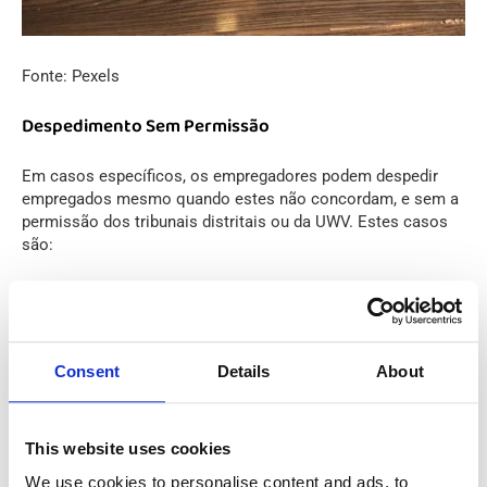
Fonte: Pexels
Despedimento Sem Permissão
Em casos específicos, os empregadores podem despedir
empregados mesmo quando estes não concordam, e sem a
permissão dos tribunais distritais ou da UWV. Estes casos
são:
Quando o empregado atingiu a idade de reforma.
Se o empregado trabalhar numa posição onde não
são necessárias permissões de despedimento
Consent
Details
About
(categorias específicas de trabalhadores
domésticos).
Despedimento devido a falência.
This website uses cookies
We use cookies to personalise content and ads, to