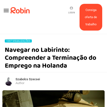
account_circle
menu
Consiga
LOGIN
oferta de
trabalho
1097 VISUALIZAÇÕES
Navegar no Labirinto:
Compreender a Terminação do
Emprego na Holanda
Szabolcs Szecsei
Author