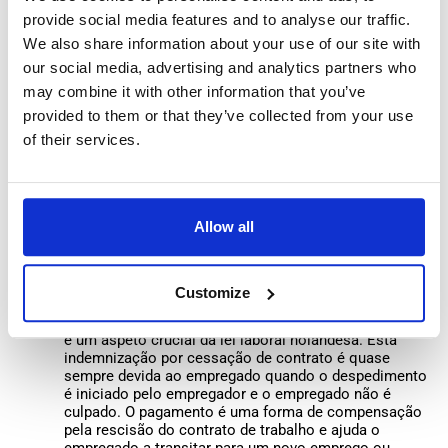
Considerações Chave no Processo
provide social media features and to analyse our traffic.
We also share information about your use of our site with
de Despedimento
our social media, advertising and analytics partners who
may combine it with other information that you’ve
provided to them or that they’ve collected from your use
Independentemente do tipo de despedimento, existem
elementos consistentes em cada terminação de emprego de
of their services.
acordo com a lei de despedimento holandesa:
Período de Aviso Prévio: Se não estiver num período
Allow all
experimental ou a enfrentar um despedimento
sumário, o seu empregador deve emitir um período de
aviso prévio. A sua duração depende do seu tempo de
serviço, variando de um a quatro meses.
Customize
Transitievergoeding ou Pagamento de Transição: Este
é um aspeto crucial da lei laboral holandesa. Esta
indemnização por cessação de contrato é quase
sempre devida ao empregado quando o despedimento
é iniciado pelo empregador e o empregado não é
culpado. O pagamento é uma forma de compensação
pela rescisão do contrato de trabalho e ajuda o