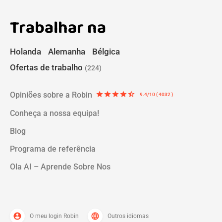
Trabalhar na
Holanda
Alemanha
Bélgica
Ofertas de trabalho
(224)
Opiniões sobre a Robin
star
star
star
star
star_half
9.4/10 ( 4032 )
Conheça a nossa equipa!
Blog
Programa de referência
Ola AI – Aprende Sobre Nos
account_circle
language
O meu login Robin
Outros idiomas