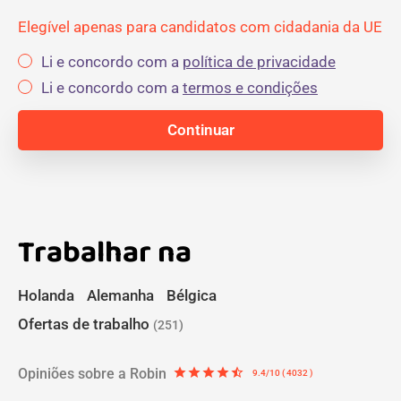
Elegível apenas para candidatos com cidadania da UE
Li e concordo com a
política de privacidade
Li e concordo com a
termos e condições
Trabalhar na
Holanda
Alemanha
Bélgica
Ofertas de trabalho
(251)
Opiniões sobre a Robin
star
star
star
star
star_half
9.4/10 ( 4032 )