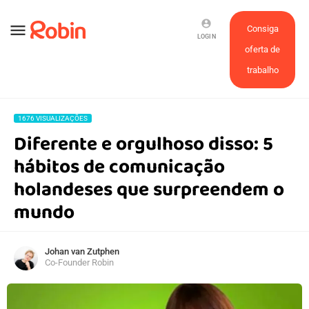
account_circle
menu
Consiga
LOGIN
oferta de
trabalho
1676 VISUALIZAÇÕES
Diferente e orgulhoso disso: 5
hábitos de comunicação
holandeses que surpreendem o
mundo
Johan van Zutphen
Co-Founder Robin