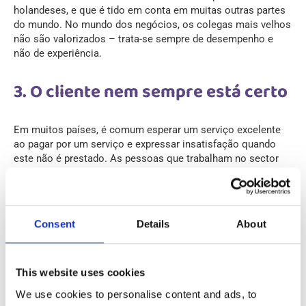
holandeses, e que é tido em conta em muitas outras partes
do mundo. No mundo dos negócios, os colegas mais velhos
não são valorizados – trata-se sempre de desempenho e
não de experiência.
3. O cliente nem sempre está certo
Em muitos países, é comum esperar um serviço excelente
ao pagar por um serviço e expressar insatisfação quando
este não é prestado. As pessoas que trabalham no sector
dos serviços são frequentemente informadas de que o
cliente tem sempre razão, mas tal não é o caso nos Países
Baixos. Há igualdade de tratamento, mesmo quando há
dinheiro envolvido, por isso não seja rápido telefonar ao
Consent
Details
About
chefe do café se estiver insatisfeito. A primeira coisa a fazer
é olhar criticamente para o seu próprio comportamento para
se certificar de que fez a coisa certa e de que foi educado.
This website uses cookies
We use cookies to personalise content and ads, to