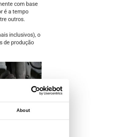
amente com base
or é a tempo
tre outros.
is inclusivos), o
es de produção
About