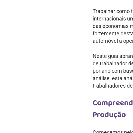
Trabalhar como 
internacionais u
das economias m
fortemente desta
automóvel a oper
Neste guia abra
de trabalhador d
por ano com base
análise, esta an
trabalhadores d
Compreende
Produção
Comecemos pelos