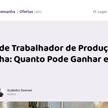
lemanha
Ofertas
Login
account_circle
(251)
 de Trabalhador de Produ
ha: Quanto Pode Ganhar 
Szabolcs Szecsei
Author