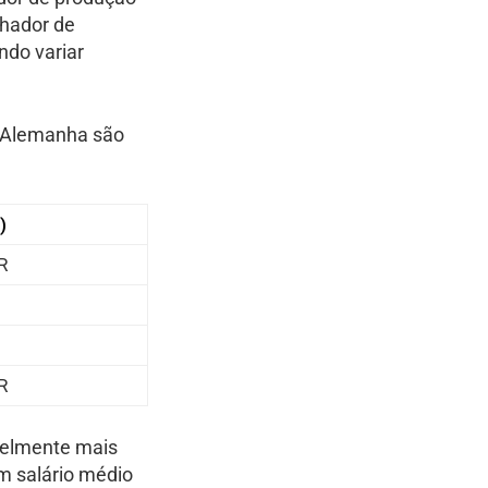
lhador de
do variar
na Alemanha são
)
R
R
velmente mais
um salário médio