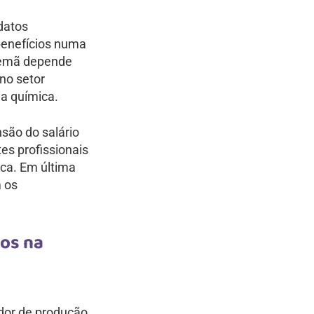
datos
benefícios numa
lemã depende
no setor
a química.
são do salário
s profissionais
ica. Em última
 os
os na
dor de produção