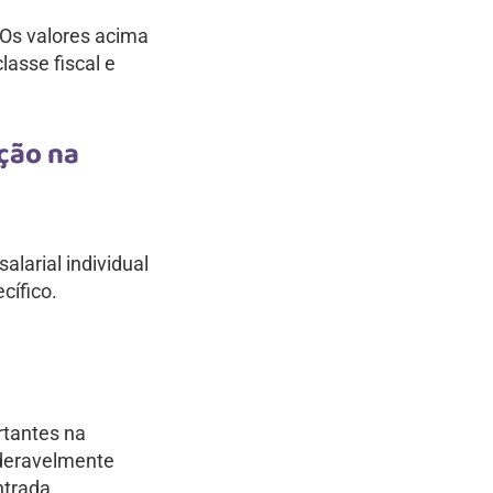
. Os valores acima
lasse fiscal e
ção na
alarial individual
cífico.
rtantes na
ideravelmente
ntrada.