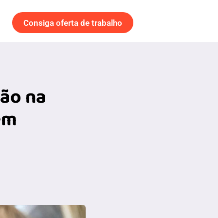
Consiga oferta de trabalho
ção na
em