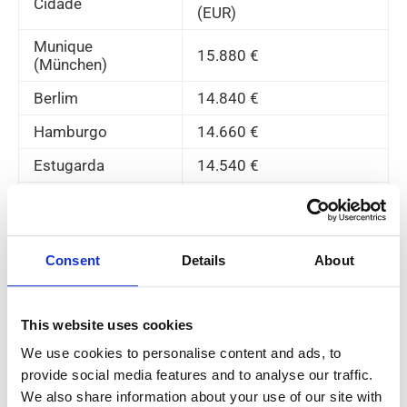
Cidade
(EUR)
Munique
15.880 €
(München)
Berlim
14.840 €
Hamburgo
14.660 €
Estugarda
14.540 €
Nuremberga
9.940 €
Pagamento Adicional e Subsídios
Consent
Details
About
Trabalhar como trabalhador de armazém na Alemanha
significa a oportunidade de trabalhar por turnos e receber
This website uses cookies
pagamento de horas extraordinárias (Überstunden), que
We use cookies to personalise content and ads, to
estão entre as formas mais rápidas de aumentar os seus
rendimentos anuais.
provide social media features and to analyse our traffic.
We also share information about your use of our site with