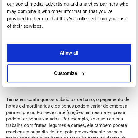
our social media, advertising and analytics partners who
Subsídio de Turno (Schichtzulage): O trabalho durante
may combine it with other information that you’ve
as horas tardias (normalmente das 21h às 6h)
qualifica para um subsídio de turno noturno
provided to them or that they’ve collected from your use
(Nachtzuschlag), que geralmente adiciona 25% à taxa
of their services.
horária base.
Pagamento de Horas Extraordinárias: O trabalho que
excede as horas contratuais é pago com um prémio,
muitas vezes de +25% a +50%.
Allow all
Bónus: Os funcionários na Alemanha recebem
normalmente um bónus de férias (Urlaubsgeld) e, por
vezes, um bónus de Natal (Weihnachtsgeld),
Customize
especialmente se o seu empregador estiver vinculado
a um contrato coletivo de trabalho (Tarifvertrag).
Tenha em conta que os subsídios de turno, o pagamento de
horas extraordinárias e os bónus podem variar de empresa
para empresa. Por vezes, até funções na mesma empresa
podem ter bónus variados. Por exemplo, se o seu colega
trabalha com frutas, legumes e carnes, ele também poderá
receber um subsídio de frio, pois provavelmente passa a