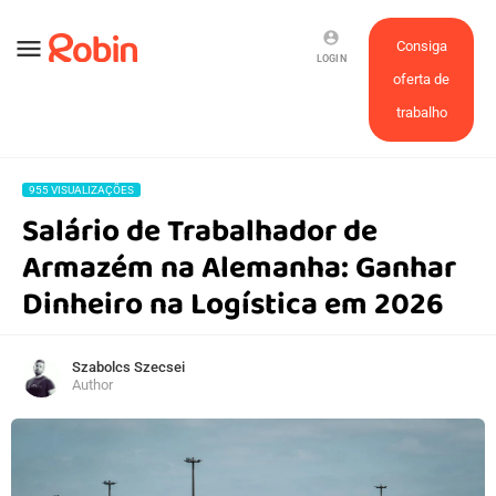
account_circle
menu
Consiga
LOGIN
oferta de
trabalho
955 VISUALIZAÇÕES
Salário de Trabalhador de
Armazém na Alemanha: Ganhar
Dinheiro na Logística em 2026
Szabolcs Szecsei
Author