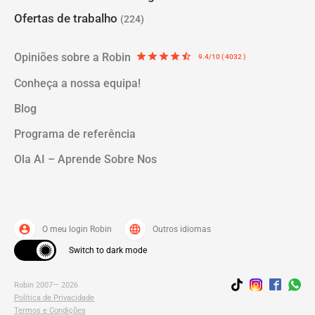
Ofertas de trabalho
(224)
Opiniões sobre a Robin
star
star
star
star
star_half
9.4/10 ( 4032 )
Conheça a nossa equipa!
Blog
Programa de referência
Ola AI – Aprende Sobre Nos
account_circle
language
O meu login Robin
Outros idiomas
Switch to dark mode
Robin 2007— 2026
Política de Privacidade
Termos e Condições