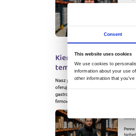
Penne
Veghel
Availab
Positio
Consent
This website uses cookies
Kierowca wózka widłow
We use cookies to personalis
temperatury pracy) Net
information about your use of
other information that you’ve
Nasz partner, Sligro, jest liderem rynku
oferuje żywność i produkty spożywcze o
gastronomicznej na dużą i małą skalę, 
firmowych, małych i średnich przedsięb
Salary
Penne
Nether