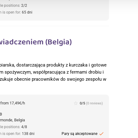
le positions:
2/2
n is open for:
65 dni
iadczeniem (Belgia)
biarska, dostarczająca produkty z kurczaka i gotowe
m spożywczym, współpracująca z fermami drobiu i
poszukuje obecnie pracowników do swojego zespołu w
:
from 17,49€/h
star_border
0/5
(0 reviews)
0
monde, Belgia
le positions:
4/8
check
n is open for:
138 dni
Pary są akceptowane