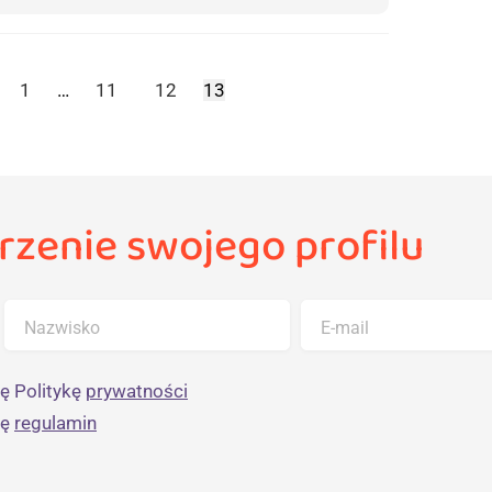
1
…
11
12
13
rzenie swojego profilu
Nazwisko
E-mail
ę Politykę
prywatności
ję
regulamin