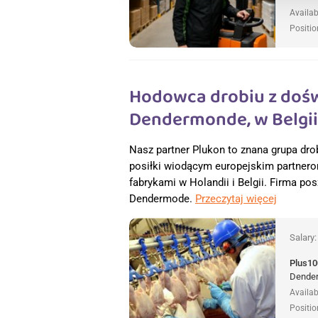
Availab
Positio
Hodowca drobiu z dośw
Dendermonde, w Belgii
Nasz partner Plukon to znana grupa dro
posiłki wiodącym europejskim partnero
fabrykami w Holandii i Belgii. Firma 
Dendermode.
Przeczytaj więcej
Salary
Plus10
Dender
Availab
Positio