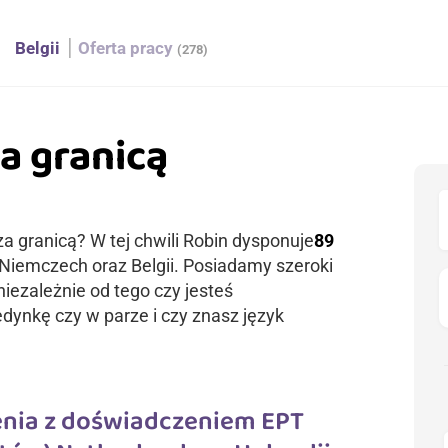
h
Belgii
Oferta pracy
(278)
a granicą
za granicą? W tej chwili Robin dysponuje
89
 Niemczech oraz Belgii. Posiadamy szeroki
iezależnie od tego czy jesteś
ynkę czy w parze i czy znasz język
nia z doświadczeniem EPT