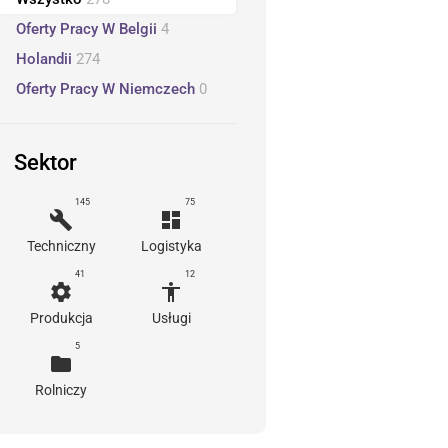
Oferty Pracy W Belgii
4
Holandii
274
Oferty Pracy W Niemczech
0
Sektor
145
75
build
dashboard
Techniczny
Logistyka
41
12
settings
accessibility
Produkcja
Usługi
5
folder
Rolniczy