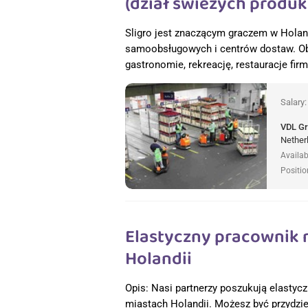
(dział świeżych produk
Sligro jest znaczącym graczem w Holan
samoobsługowych i centrów dostaw. Obs
gastronomie, rekreację, restauracje fir
Salary
VDL G
Nether
Availab
Positio
Elastyczny pracownik 
Holandii
Opis: Nasi partnerzy poszukują elast
miastach Holandii. Możesz być przydzi