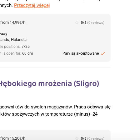
 innych.
Przeczytaj więcej
:
from 14,99€/h
star_border
0/5
(0 reviews)
waay
lands, Holandia
le positions:
7/25
check
n is open for:
60 dni
Pary są akceptowane
ębokiego mrożenia (Sligro)
 pracowników do swoich magazynów. Praca odbywa się
któw spożywczych w temperaturze (minus) -24
:
from 15,20€/h
star_border
0/5
(0 reviews)