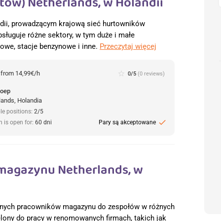
tów) Netherlands, w Holandii
dii, prowadzącym krajową sieć hurtowników
ługuje różne sektory, w tym duże i małe
mowe, stacje benzynowe i inne.
Przeczytaj więcej
:
from 14,99€/h
star_border
0/5
(0 reviews)
roep
lands, Holandia
le positions:
2/5
check
n is open for:
60 dni
Pary są akceptowane
magazynu Netherlands, w
ycznych pracowników magazynu do zespołów w różnych
elony do pracy w renomowanych firmach, takich jak