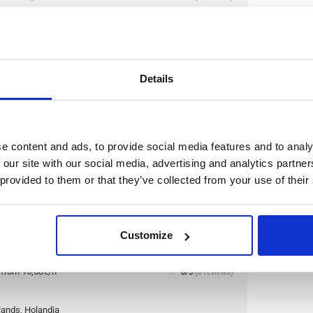
, Holandia
le positions:
5/6
check
n is open for:
64 dni
Pary są akceptowane
Details
ego z certyfikatem (różne
e content and ads, to provide social media features and to analy
herlands, w Holandii
 our site with our social media, advertising and analytics partn
 provided to them or that they’ve collected from your use of their
 hurtowej sprzedaży żywności w Holandii. Ich firma
raz koncentruje się na klientach z branży
rekreacji, hurtowych konsumentów, restauracji
iorstw oraz innych branżach.
Przeczytaj więcej
Customize
:
from 15,58€/h
star_border
0/5
(0 reviews)
lands, Holandia