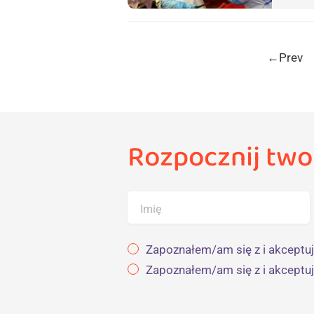
←
Prev
Rozpocznij two
Imię
Zapoznałem/am się z i akceptuj
Zapoznałem/am się z i akceptu