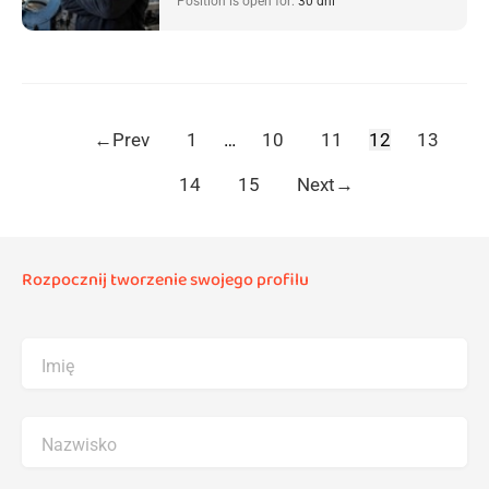
Position is open for:
30 dni
←
Prev
1
…
10
11
12
13
14
15
Next
→
Rozpocznij tworzenie swojego profilu
Imię
Nazwisko