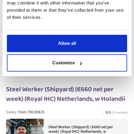
may combine it with other information that you’ve
provided to them or that they’ve collected from your use
Salary:
from 700,00€/h
star_border
0/5
(0 reviews)
of their services.
Steel Worker (Shipyard) (€660 net per
week) Netherlands, w Holandii
Netherlands, Holandia
Allow all
Available positions:
2/2
Position is open for:
30 dni
Customize
Steel Worker (Shipyard) (€660 net per
week) (Royal IHC) Netherlands, w Holandii
Salary:
from 700,00€/h
star_border
0/5
(0 reviews)
Steel Worker (Shipyard) (€660 net per
week) (Royal IHC) Netherlands, w