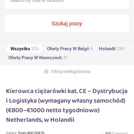
Wszystko
325
Oferty Pracy W Belgii
4
Holandii
290
Oferty Pracy W Niemczech
31
tune
Filtruj według branża
Kierowca ciężarówki kat. CE – Dystrybucja
i Logistyka (wymagany własny samochód)
(€800–€1000 netto tygodniowo)
Netherlands, w Holandii
Salary:
from 800,00€/h
star_border
0/5
(0 reviews)