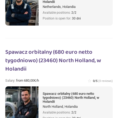
Holandii
Netherlands, Holandia
Available positions:
2/2
Position is open for:
30 dni
Spawacz orbitalny (680 euro netto
tygodniowo) (23460) North Holland, w
Holandii
Salary:
from 680,00€/h
star_border
0/5
(0 reviews)
Spawacz orbitalny (680 euro netto
tygodniowo) (23460) North Holland, w
Holandii
North Holland, Holandia
Available positions:
2/2