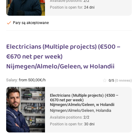
Available positions:
2/2
Position is open for:
24 dni
check
Pary są akceptowane
Electricians (Multiple projects) (€500 –
€670 net per week)
Nijmegen/Almelo/Geleen, w Holandii
Salary:
from 500,00€/h
star_border
0/5
(0 reviews)
Electricians (Multiple projects) (€500 –
€670 net per week)
Nijmegen/Almelo/Geleen, w Holandii
Nijmegen/Almelo/Geleen, Holandia
Available positions:
2/2
Position is open for:
30 dni