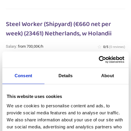
Steel Worker (Shipyard) (€660 net per
week) (23461) Netherlands, w Holandii
Salary:
from 700,00€/h
star_border
0/5
(0 reviews)
Steel Worker (Shipyard) (€660 net per
week) (23461) Netherlands, w Holandii
Netherlands, Holandia
Consent
Details
About
Available positions:
2/2
Position is open for:
30 dni
This website uses cookies
We use cookies to personalise content and ads, to
provide social media features and to analyse our traffic.
Steel Worker (Shipyard) (€660 net per
We also share information about your use of our site with
our social media, advertising and analytics partners who
week) Netherlands, w Holandii