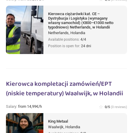
Kierowca ciężarówki kat. CE –
Dystrybucja i Logistyka (wymagany
własny samochód) (€800–€1000 netto
tygodniowo) Netherlands, w Holandii
Netherlands, Holandia
Available positions:
4/4
Position is open for:
24 dni
Kierowca kompletacji zamówień/EPT
(niskie temperatury) Waalwijk, w Holandii
Salary:
from 14,99€/h
star_border
0/5
(0 reviews)
King Metaal
Waalwijk, Holandia