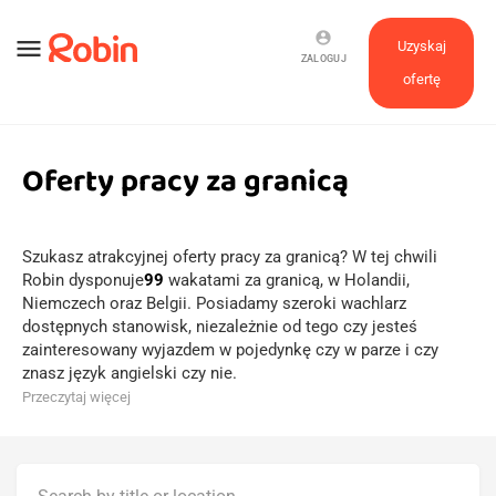
account_circle
menu
Uzyskaj
ZALOGUJ
ofertę
Oferty pracy za granicą
Szukasz atrakcyjnej oferty pracy za granicą? W tej chwili
Robin dysponuje
99
wakatami za granicą, w Holandii,
Niemczech oraz Belgii. Posiadamy szeroki wachlarz
dostępnych stanowisk, niezależnie od tego czy jesteś
zainteresowany wyjazdem w pojedynkę czy w parze i czy
znasz język angielski czy nie.
Przeczytaj więcej