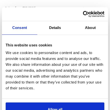
Salary:
from 500,00€/h
star_border
0/5
(0 reviews)
Elettricisti per diversi progetti (€500 –
€670 netti a settimana)
Consent
Details
About
Nijmegen/Almelo/Geleen, in Olanda
Nijmegen/Almelo/Geleen, Netherlands
Stipendio: da
This website uses cookies
We use cookies to personalise content and ads, to
provide social media features and to analyse our traffic.
We also share information about your use of our site with
Carpentiere metallico navale (cantiere
our social media, advertising and analytics partners who
navale) (€660 netti a settimana) in Olanda
may combine it with other information that you’ve
provided to them or that they’ve collected from your use
Salary:
from 700,00€/h
star_border
0/5
(0 reviews)
of their services.
Carpentiere metallico navale (cantiere
navale) (€660 netti a settimana) in Olanda
Netherlands, Netherlands
Allow all