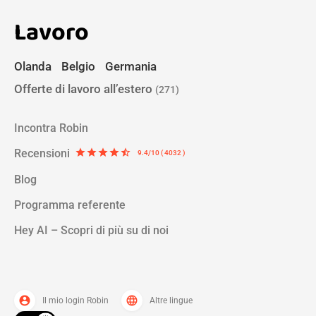
Lavoro
Olanda
Belgio
Germania
Offerte di lavoro all’estero
(271)
Incontra Robin
Recensioni
star
star
star
star
star_half
9.4/10 ( 4032 )
Blog
Programma referente
Hey AI – Scopri di più su di noi
account_circle
language
Il mio login Robin
Altre lingue