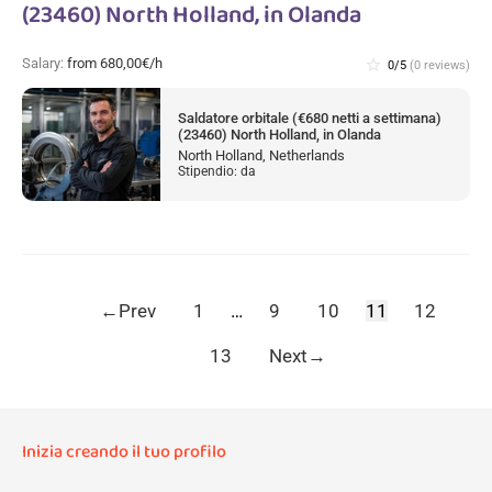
(23460) North Holland, in Olanda
Salary:
from 680,00€/h
star_border
0/5
(0 reviews)
Saldatore orbitale (€680 netti a settimana)
(23460) North Holland, in Olanda
North Holland, Netherlands
Stipendio: da
←
Prev
1
…
9
10
11
12
13
Next
→
Inizia creando il tuo profilo