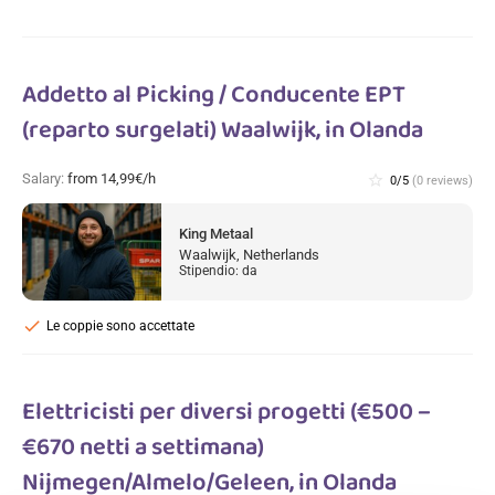
Addetto al Picking / Conducente EPT
(reparto surgelati) Waalwijk, in Olanda
Salary:
from 14,99€/h
star_border
0/5
(0 reviews)
King Metaal
Waalwijk, Netherlands
Stipendio: da
check
Le coppie sono accettate
Elettricisti per diversi progetti (€500 –
€670 netti a settimana)
Nijmegen/Almelo/Geleen, in Olanda