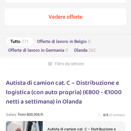
Tutto
271
Offerte di lavoro in Belgio
0
Offerte di lavoro in Germania
9
Olanda
262
tune
Filtro da settore
Autista di camion cat. C – Distribuzione e
logistica (con auto propria) (€800 - €1000
netti a settimana) in Olanda
Salary:
from 800,00€/h
star_border
0/5
(0 reviews)
Autista di camion cat. C – Distribuzione e