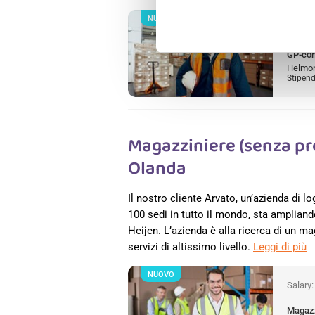
NUOVO
Salary
GP-co
Helmon
Stipend
Magazziniere (senza pre
Olanda
Il nostro cliente Arvato, un’azienda di lo
100 sedi in tutto il mondo, sta ampliando
Heijen. L’azienda è alla ricerca di un m
servizi di altissimo livello.
Leggi di più
NUOVO
Salary
Magazz