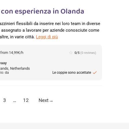
e con esperienza in Olanda
zzinieri flessibili da inserire nei loro team in diverse
re assegnato a lavorare per aziende conosciute come
ltre, in varie città.
Leggi di più
:
from 14,99€/h
star_border
0/5
(0 reviews)
waay
lands, Netherlands
check
io: da
Le coppie sono accettate
3
…
12
Next
→