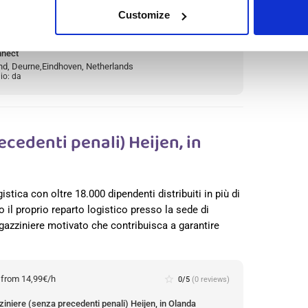
Customize
:
from 14,99€/h
star
4.3/5
(8 reviews)
nnect
d, Deurne,Eindhoven, Netherlands
io: da
cedenti penali) Heijen, in
gistica con oltre 18.000 dipendenti distribuiti in più di
 il proprio reparto logistico presso la sede di
agazziniere motivato che contribuisca a garantire
:
from 14,99€/h
star_border
0/5
(0 reviews)
iniere (senza precedenti penali) Heijen, in Olanda