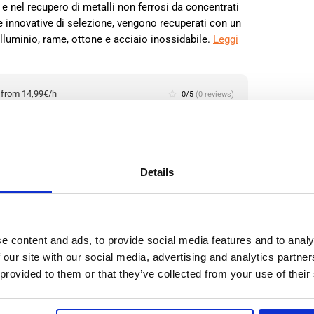
e e nel recupero di metalli non ferrosi da concentrati
gie innovative di selezione, vengono recuperati con un
lluminio, rame, ottone e acciaio inossidabile.
Leggi
:
from 14,99€/h
star_border
0/5
(0 reviews)
o polivalente nella produzione metalmeccanica (con
enza) Gameren, in Olanda
n, Netherlands
io: da
Details
Tuttofare Helmond,
Olanda
e content and ads, to provide social media features and to analy
 our site with our social media, advertising and analytics partn
ommerciale globale. L'azienda si rivolge a un'ampia
 provided to them or that they’ve collected from your use of their
i, magazzini, negozi al dettaglio, rivenditori, grandi
nza.
Leggi di più