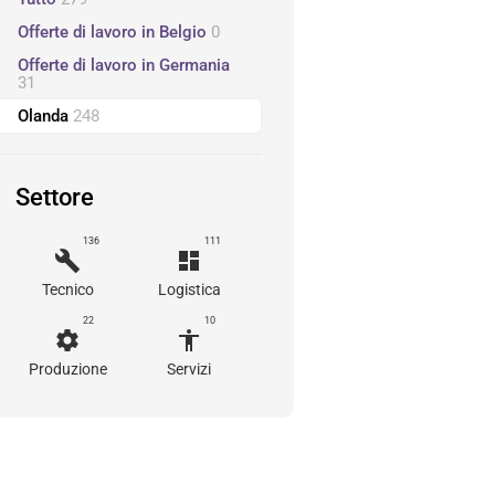
Offerte di lavoro in Belgio
0
Offerte di lavoro in Germania
31
Olanda
248
Settore
136
111
build
dashboard
Tecnico
Logistica
22
10
settings
accessibility
Produzione
Servizi