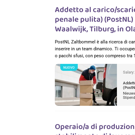
Addetto al carico/scar
penale pulita) (PostNL)
Waalwijk, Tilburg, in O
PostNL Zaltbommel è alla ricerca di car
inserire in un team dinamico. Ti occuper
o pacchi sfusi, con peso compreso tra 
NUOVO
Salary
Addetto
(PostN
Nieuweg
Stipend
Operaio/a di produzione