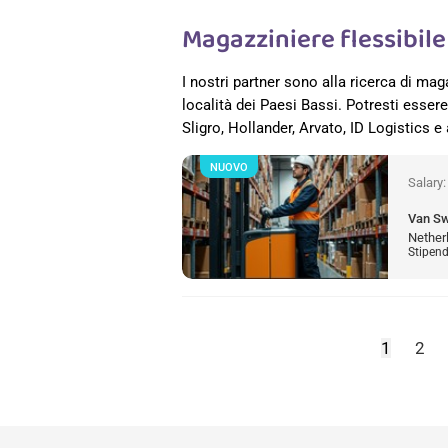
Magazziniere flessibil
I nostri partner sono alla ricerca di maga
località dei Paesi Bassi. Potresti esse
Sligro, Hollander, Arvato, ID Logistics e a
NUOVO
Salary
Van S
Nether
Stipend
1
2