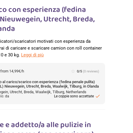
ico con esperienza (fedina
 Nieuwegein, Utrecht, Breda,
landa
icatori/scaricatori motivati con esperienza da
ai di caricare e scaricare camion con roll container
10 e 30 kg.
Leggi di più
:
from 14,99€/h
star_border
0/5
(0 reviews)
 al carico/scarico con esperienza (fedina penale pulita)
L) Nieuwegein, Utrecht, Breda, Waalwijk, Tilburg, in Olanda
ein, Utrecht, Breda, Waalwijk, Tilburg, Netherlands
check
io: da
Le coppie sono accettate
 e addetto/a alle pulizie in