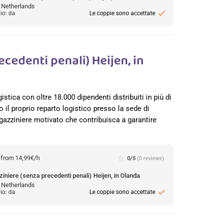
, Netherlands
check
io: da
Le coppie sono accettate
cedenti penali) Heijen, in
gistica con oltre 18.000 dipendenti distribuiti in più di
 il proprio reparto logistico presso la sede di
agazziniere motivato che contribuisca a garantire
:
from 14,99€/h
star_border
0/5
(0 reviews)
iniere (senza precedenti penali) Heijen, in Olanda
, Netherlands
check
io: da
Le coppie sono accettate