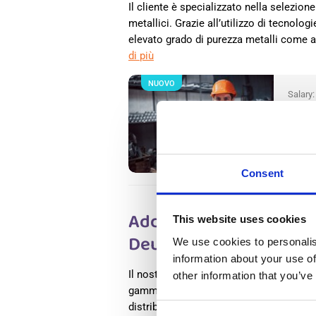
Il cliente è specializzato nella selezion
metallici. Grazie all’utilizzo di tecnolo
elevato grado di purezza metalli come a
di più
NUOVO
Salary
Operai
esperi
Gamere
Stipend
Consent
Addetto Magazziniere 
This website uses cookies
Deurne,Eindhoven, in 
We use cookies to personalis
information about your use of
Il nostro partner, Edco, è una società c
other information that you’ve
gamma di attività, tra cui catene di negoz
distributori e venditori per corrisponde