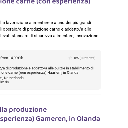
zione carne (con esperienza)
lla lavorazione alimentare e a uno dei più grandi
 di operaio/a di produzione carne e addetto/a alle
 elevati standard di sicurezza alimentare, innovazione
:
from 14,99€/h
star_border
0/5
(0 reviews)
/a di produzione e addetto/a alle pulizie in stabilimento di
zione carne (con esperienza) Haarlem, in Olanda
m, Netherlands
io: da
lla produzione
sperienza) Gameren, in Olanda