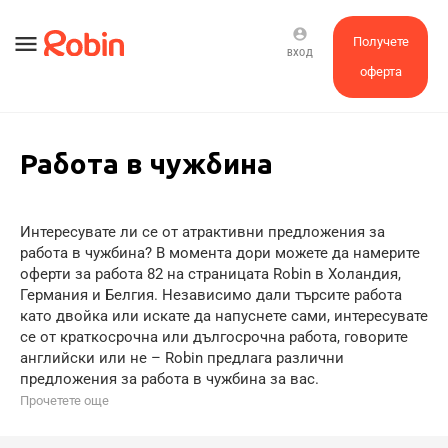
account_circle
menu
Получете
ВХОД
оферта
Работа в чужбина
Интересувате ли се от атрактивни предложения за
работа в чужбина? В момента дори можете да намерите
оферти за работа 82 на страницата Robin в Холандия,
Германия и Белгия. Независимо дали търсите работа
като двойка или искате да напуснете сами, интересувате
се от краткосрочна или дългосрочна работа, говорите
английски или не – Robin предлага различни
предложения за работа в чужбина за вас.
Прочетете още