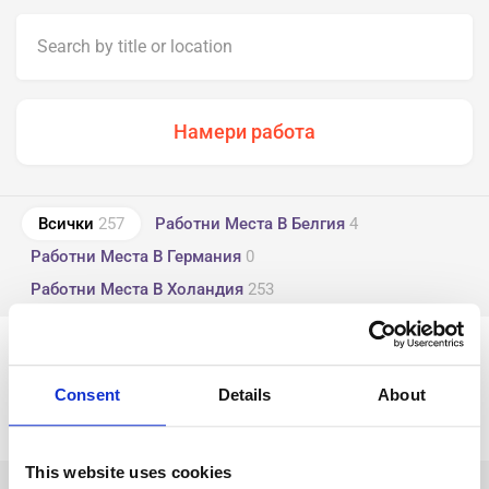
Всички
257
Работни Места В Белгия
4
Работни Места В Германия
0
Работни Места В Холандия
253
tune
Филтриране по Индустрия
Consent
Details
About
Нищо не е намерено
This website uses cookies