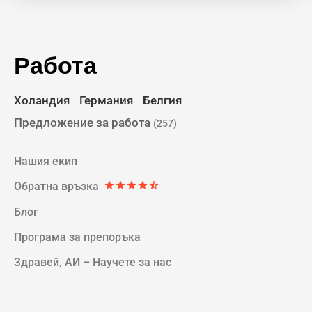
Работа
Холандия
Германия
Белгия
Предложение за работа
(257)
Нашия екип
Обратна връзка
star
star
star
star
star_half
Блог
Програма за прeпоръка
Здравей, AИ – Научете за нас