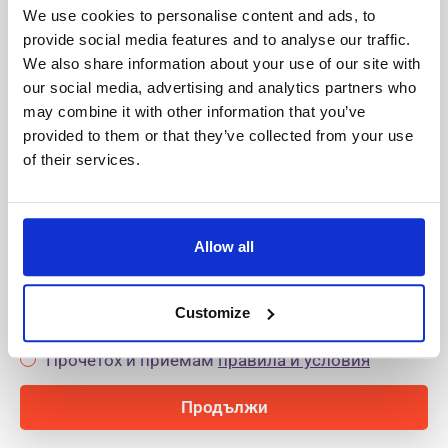
Започнете със създаването на профила си
We use cookies to personalise content and ads, to
provide social media features and to analyse our traffic.
We also share information about your use of our site with
our social media, advertising and analytics partners who
Име (на латиница)
may combine it with other information that you’ve
provided to them or that they’ve collected from your use
of their services.
Фамилия (на латиница)
Имейл
Allow all
Прочетох и приемам
политиката на
Customize
поверителност
Прочетох и приемам
правила и условия