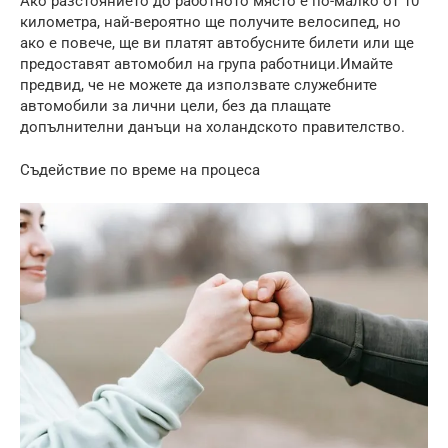
Ако разстоянието до работното място е по-малко от 10
километра, най-вероятно ще получите велосипед, но
ако е повече, ще ви платят автобусните билети или ще
предоставят автомобил на група работници.Имайте
предвид, че не можете да използвате служебните
автомобили за лични цели, без да плащате
допълнителни данъци на холандското правителство.
Съдействие по време на процеса