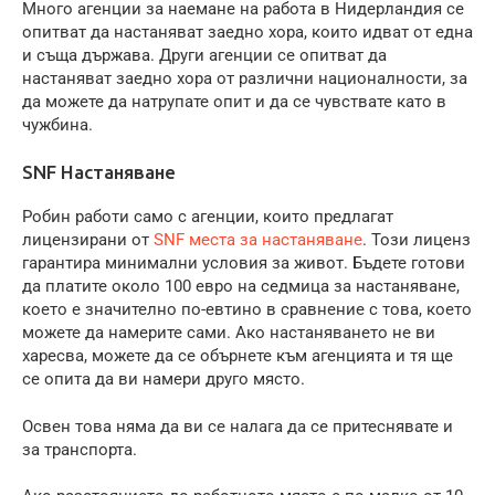
Много агенции за наемане на работа в Нидерландия се
опитват да настаняват заедно хора, които идват от една
и съща държава. Други агенции се опитват да
настаняват заедно хора от различни националности, за
да можете да натрупате опит и да се чувствате като в
чужбина.
SNF Настаняване
Робин работи само с агенции, които предлагат
лицензирани от
SNF места за настаняване
. Този лиценз
гарантира минимални условия за живот. Бъдете готови
да платите около 100 евро на седмица за настаняване,
което е значително по-евтино в сравнение с това, което
можете да намерите сами. Ако настаняването не ви
харесва, можете да се обърнете към агенцията и тя ще
се опита да ви намери друго място.
Освен това няма да ви се налага да се притеснявате и
за транспорта.