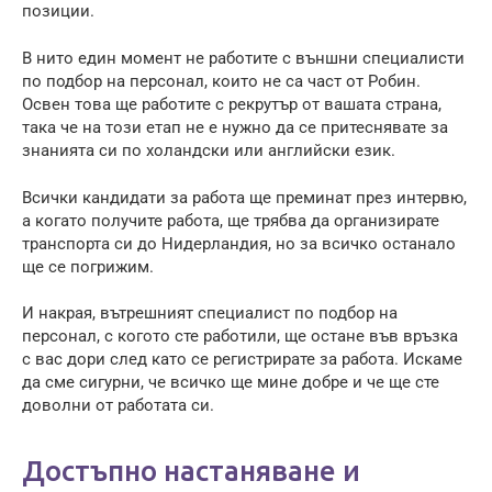
позиции.
В нито един момент не работите с външни специалисти
по подбор на персонал, които не са част от Робин.
Освен това ще работите с рекрутър от вашата страна,
така че на този етап не е нужно да се притеснявате за
знанията си по холандски или английски език.
Всички кандидати за работа ще преминат през интервю,
а когато получите работа, ще трябва да организирате
транспорта си до Нидерландия, но за всичко останало
ще се погрижим.
И накрая, вътрешният специалист по подбор на
персонал, с когото сте работили, ще остане във връзка
с вас дори след като се регистрирате за работа. Искаме
да сме сигурни, че всичко ще мине добре и че ще сте
доволни от работата си.
Достъпно настаняване и