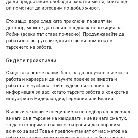
да ви предоставим свободни работни места, които ще
ви помогнат да изградим по-добър живот.
Ето защо, дори след като приключи първият ви
договор, можете да търсите следващата позиция на
Робин (всеки път става по-лесно). Продължавайте да
работите с рекрутърите, които ще ви помогнат в
търсенето на работа.
Бъдете проактивни
Също така четете нашия блог, за да получите съвети за
работа и кариера и да научите повече за живота и
работата в чужбина. Той е чудесен източник на
информация за вас, когато търсите работа в конкретна
индустрия в Нидерландия, Германия или Белгия.
Въпреки че нашите специалисти по подбор на персонал
винаги са в търсене на кандидати, ние винаги сме тук,
за да отговорим на вашите въпроси и да направим
всичко за вас! Това е предпочитаният от нас метод на
работа и затова имаме репутацията на добра агенция,