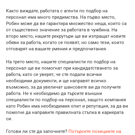
Както виждате, работата с агенти по подбор на
персонал има много предимства. На първо място,
Робин може да ви гарантира множество неща, които са
от съществено значение за работата в чужбина. На
второ място, нашите рекрутъри ще ви изпращат новите
обяви за работа, когато се появят, но само тези, които
отговарят на вашите умения и предпочитания.
На трето място, нашите специалисти по подбор на
персонал ще ви помогнат при кандидатстването за
работа, като се уверят, че сте подали всички
необходими документи, и ще направят всичко
възможно, за да увеличат шансовете ви да получите
работа. Не е необходимо да търсите външни
специалисти по подбор на персонал, защото компания
като Робин има необходимия опит и репутация, за да ви
помогне да направите правилната стъпка в кариерата
си.
Готови ли сте да започнете?
Потърсете позициите на