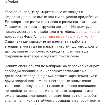
в Робин.
Това означава, че данъците ви ще се плащат в
Нидерландия и ще имате всички социални придобивки.
Договорите се различават леко в различните агенции.
Те зависят от вашата трудова история. Например, ако
никога досега не сте работили в чужбина, ще подпишете
договор за Фаза А,
но за това сме писали всичко тук.
Също така мениджърите по наемане на работа в
агенцията могат да ви изпратят онлайн договор, който
да подпишете, но по-често срещана практика е да
подпишете договора, след като пристигнете.
Нашите специалисти по набиране на персонал намират
свободни позиции и ви изпращат заглавията на
длъжностите заедно с длъжностната характеристика и
други подробности. Моля, прегледайте внимателно
това, което получавате от нашия вътрешен специалист
по подбор на персонал, и подгответе въпросите, ако
имате такива, или посетете нашия блог за по-подробен
анализ на някои от най-често срещаните въпроси, които