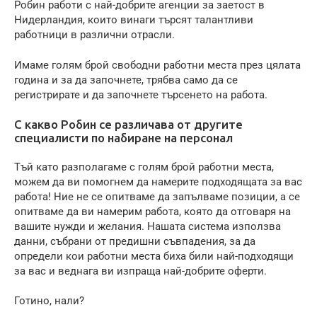
Робин работи с най-добрите агенции за заетост в
Нидерландия, които винаги търсят талантливи
работници в различни отрасли.
Имаме голям брой свободни работни места през цялата
година и за да започнете, трябва само да се
регистрирате и да започнете търсенето на работа.
С какво Робин се различава от другите
специалисти по набиране на персонал
Тъй като разполагаме с голям брой работни места,
можем да ви помогнем да намерите подходящата за вас
работа! Ние не се опитваме да запълваме позиции, а се
опитваме да ви намерим работа, която да отговаря на
вашите нужди и желания. Нашата система използва
данни, събрани от предишни съвпадения, за да
определи кои работни места биха били най-подходящи
за вас и веднага ви изпраща най-добрите оферти.
Готино, нали?