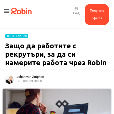
account_circle
menu
Получете
ВХОД
оферта
4534 ГЛЕДАНИЯ
Защо да работите с
рекрутъри, за да си
намерите работа чрез Robin
Johan van Zutphen
Co-Founder Robin