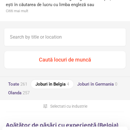
eşti în căutarea de lucru cu limba engleză sau
Cititi mai mult
Toate
261
Joburi în Belgia
4
Joburi în Germania
0
Olanda
257
tune
Selectati cu industrie
Agățător de păsări cu experiență (Belgia)