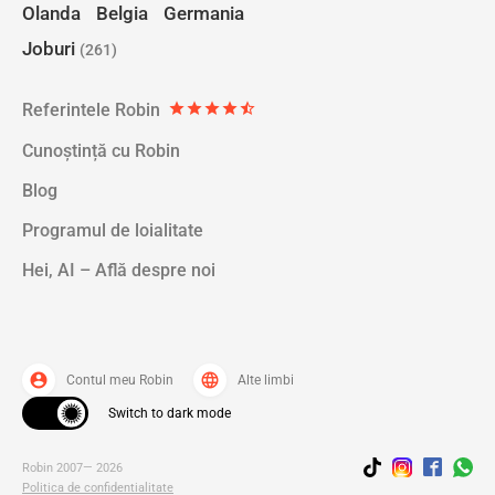
Olanda
Belgia
Germania
Joburi
(261)
Referintele Robin
star
star
star
star
star_half
Cunoștință cu Robin
Blog
Programul de loialitate
Hei, AI – Află despre noi
account_circle
language
Contul meu Robin
Alte limbi
Switch to dark mode
Robin 2007— 2026
Politica de confidentialitate