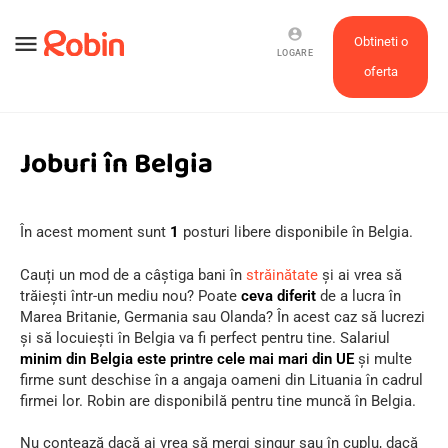
account_circle
menu
Obtineti o
LOGARE
oferta
Joburi în Belgia
În acest moment sunt
1
posturi libere disponibile în Belgia.
Cauți un mod de a câştiga bani în
străinătate
şi ai vrea să
trăieşti într-un mediu nou? Poate
ceva diferit
de a lucra în
Marea Britanie, Germania sau Olanda? În acest caz să lucrezi
şi să locuieşti în Belgia va fi perfect pentru tine. Salariul
minim din Belgia
este printre cele mai mari din UE
şi multe
firme sunt deschise în a angaja oameni din Lituania în cadrul
firmei lor. Robin are disponibilă pentru tine muncă în Belgia.
Nu contează dacă ai vrea să mergi singur sau în cuplu, dacă