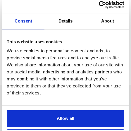
Dendermonde, in Belgia
Salary:
from 17,49€/h
star_border
0/5
(0 reviews)
Consent
Details
About
Plus100
Dendermonde, Belgia
This website uses cookies
Available positions:
4/8
We use cookies to personalise content and ads, to
Position is open for:
139 zile
provide social media features and to analyse our traffic.
We also share information about your use of our site with
check
Cuplurile sunt acceptate
our social media, advertising and analytics partners who
may combine it with other information that you’ve
provided to them or that they’ve collected from your use
of their services.
Incepeti crearea profilului
Allow all
Prenume