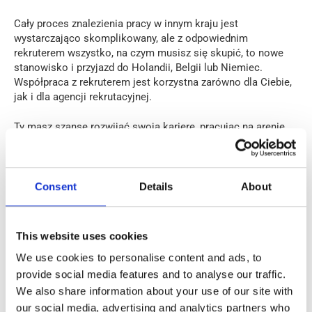
Cały proces znalezienia pracy w innym kraju jest
wystarczająco skomplikowany, ale z odpowiednim
rekruterem wszystko, na czym musisz się skupić, to nowe
stanowisko i przyjazd do Holandii, Belgii lub Niemiec.
Współpraca z rekruterem jest korzystna zarówno dla Ciebie,
jak i dla agencji rekrutacyjnej.
Ty masz szansę rozwijać swoją karierę, pracując na arenie
międzynarodowej, podczas gdy my realizujemy
naszą wizję
tworzenia świata z równymi szansami na rynku pracy, mając
na celu poprawę życia 7000 bohaterów rocznie do 2025 roku.
Consent
Details
About
Bezpieczeństwo i spokój ducha
This website uses cookies
We use cookies to personalise content and ads, to
provide social media features and to analyse our traffic.
We also share information about your use of our site with
our social media, advertising and analytics partners who