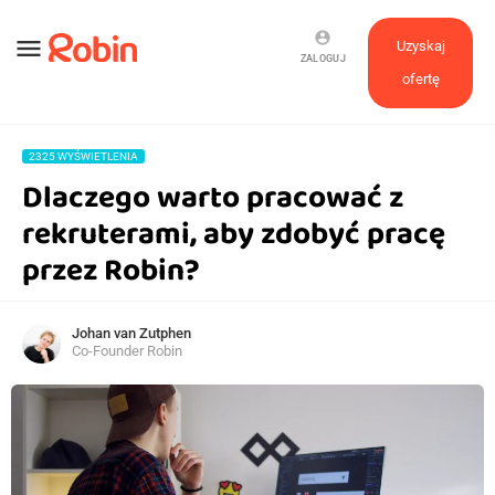
account_circle
menu
Uzyskaj
ZALOGUJ
ofertę
2325 WYŚWIETLENIA
Dlaczego warto pracować z
rekruterami, aby zdobyć pracę
przez Robin?
Johan van Zutphen
Co-Founder Robin