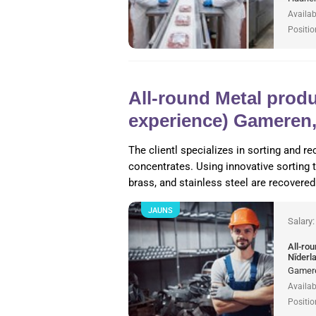
Availab
Positio
All-round Metal produ
experience) Gameren,
The clientl specializes in sorting and 
concentrates. Using innovative sorting
brass, and stainless steel are recovered 
JAUNS
Salary
All-ro
Nīderl
Gamere
Availab
Positio