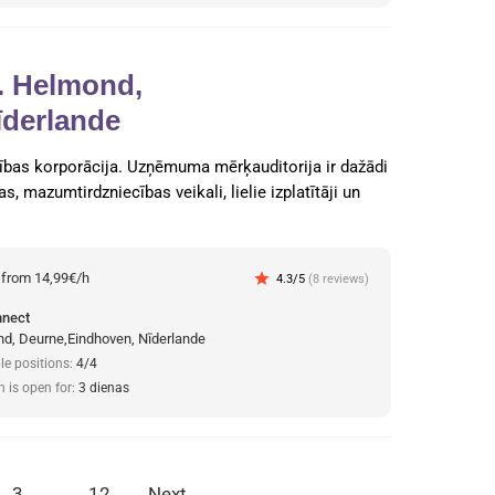
s. Helmond,
īderlande
cības korporācija. Uzņēmuma mērķauditorija ir dažādi
s, mazumtirdzniecības veikali, lielie izplatītāji un
:
from 14,99€/h
star
4.3/5
(8 reviews)
nnect
d, Deurne,Eindhoven, Nīderlande
le positions:
4/4
n is open for:
3 dienas
3
…
12
Next
→