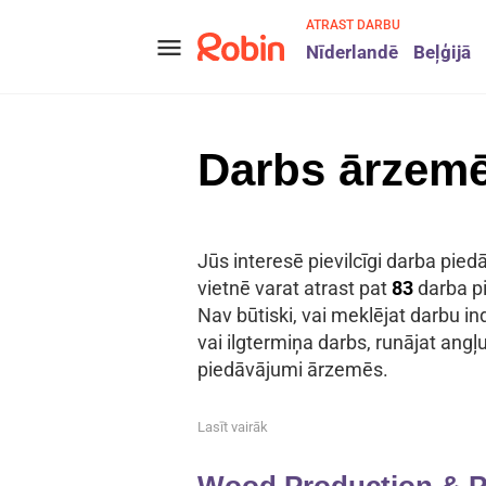
ATRAST DARBU
menu
Nīderlandē
Beļģijā
Darbs ārzemē
Jūs interesē pievilcīgi darba pie
vietnē varat atrast pat
83
darba pi
Nav būtiski, vai meklējat darbu ind
vai ilgtermiņa darbs, runājat ang
piedāvājumi ārzemēs.
Lasīt vairāk
Wood Production & Pr