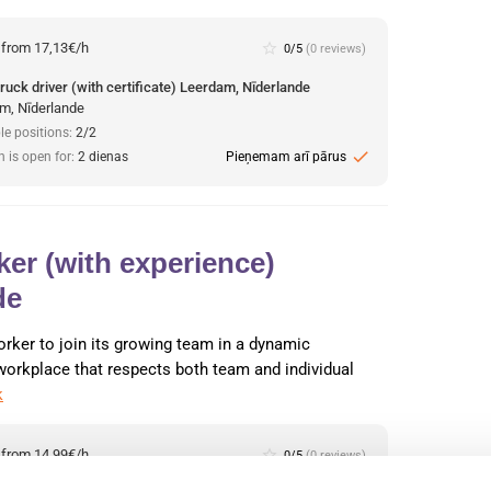
:
from 17,13€/h
star_border
0/5
(0 reviews)
ruck driver (with certificate) Leerdam, Nīderlande
m, Nīderlande
le positions:
2/2
check
n is open for:
2 dienas
Pieņemam arī pārus
er (with experience)
de
orker to join its growing team in a dynamic
 workplace that respects both team and individual
k
:
from 14,99€/h
star_border
0/5
(0 reviews)