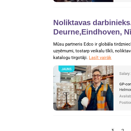
Noliktavas darbiniek
Deurne,Eindhoven, N
Mūsu partneris Edco ir globāla tirdznie
uzņēmumi, tostarp veikalu tīkli, noliktava
katalogu tirgotāji.
Lasīt vairāk
JAUNS
Salary
GP-co
Helmon
Availab
Positio
1
2