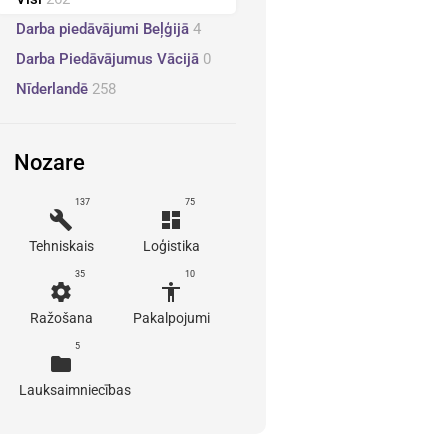
Darba piedāvājumi Beļģijā
4
Darba Piedāvājumus Vācijā
0
Nīderlandē
258
Nozare
137
75
build
dashboard
Tehniskais
Loģistika
35
10
settings
accessibility
Ražošana
Pakalpojumi
5
folder
Lauksaimniecības