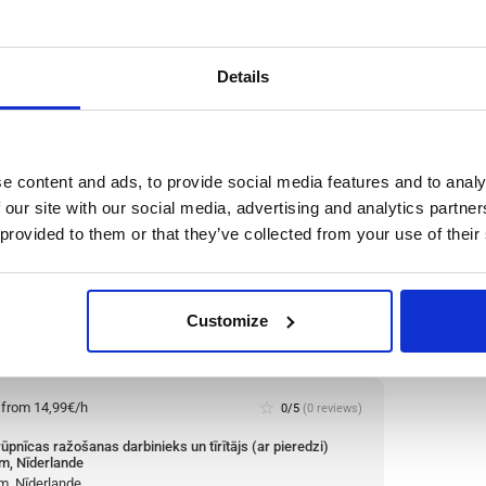
production worker (with experience) Westerhaar,
ande
haar, Nīderlande
le positions:
2/2
Details
n is open for:
3 dienas
e content and ads, to provide social media features and to analy
as darbinieks un tīrītājs (ar
 our site with our social media, advertising and analytics partn
derlande
 provided to them or that they’ve collected from your use of their
 pārstrādes uzņēmumam un vienam no lielākajiem
nas darbinieks un tīrītājs. Uzņēmums ir pazīstams ar
Customize
em, inovācijām un kvalitātes apņemšanos.
Lasīt
:
from 14,99€/h
star_border
0/5
(0 reviews)
ūpnīcas ražošanas darbinieks un tīrītājs (ar pieredzi)
m, Nīderlande
m, Nīderlande