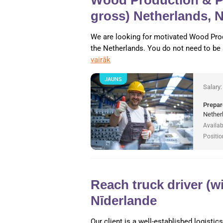
gross) Netherlands, 
We are looking for motivated Wood Pro
the Netherlands. You do not need to be
vairāk
JAUNS
Salary
Prepar
Nether
Availab
Positio
Reach truck driver (w
Nīderlande
Our client is a well-established logisti