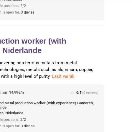
le positions:
2/2
n is open for:
3 dienas
ction worker (with
 Nīderlande
recovering non-ferrous metals from metal
 technologies, metals such as aluminum, copper,
with a high level of purity.
Lasīt vairāk
:
from 14,99€/h
star_border
0/5
(0 reviews)
und Metal production worker (with experience) Gameren,
ande
n, Nīderlande
le positions:
2/2
n is open for:
3 dienas