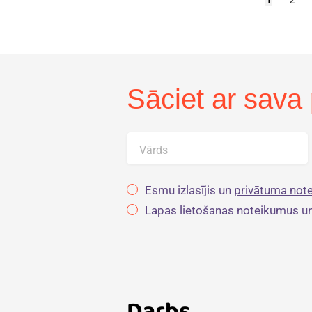
Sāciet ar sava 
Vārds
Esmu izlasījis un
privātuma note
Lapas lietošanas noteikumus u
Darbs