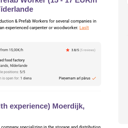
Nīderlande
duction & Prefab Workers for several companies in
 an experienced carpenter or woodworker.
Lasīt
:
from 15,00€/h
star
3.8/5
(5 reviews)
ed food factory
lands, Nīderlande
le positions:
5/5
check
n is open for:
1 diena
Pieņemam arī pārus
ith experience) Moerdijk,
cs company specializing in the storage and distribution