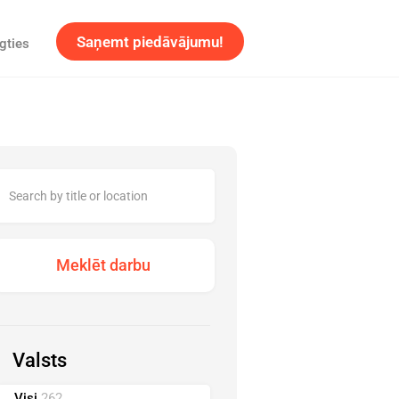
Saņemt piedāvājumu!
gties
Valsts
Visi
262