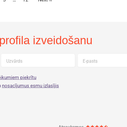
profila izveidošanu
Uzvārds
E-pasts
ikumiem piekrītu
n
nosacījumus esmu izlasījis
star
star
star
star
star_half