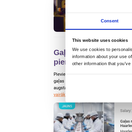
Metal 
Nīderl
Wester
Availab
Consent
Positio
This website uses cookies
We use cookies to personalis
Gaļas rūpnīcas ražošan
information about your use of
pieredzi) Haarlem, Nī
other information that you’ve
Pievienojies pasaules līmeņa pārtikas
gaļas ražotājiem Eiropā kā gaļas ražoša
augstajiem pārtikas drošības standarti
vairāk
JAUNS
Salary
Gaļas r
Haarle
Haarle