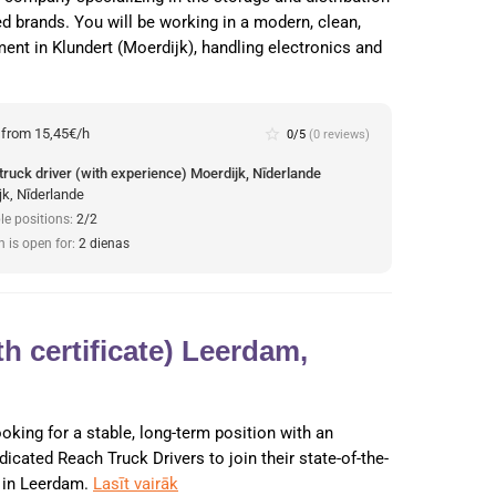
ed brands. You will be working in a modern, clean,
nt in Klundert (Moerdijk), handling electronics and
:
from 15,45€/h
star_border
0/5
(0 reviews)
truck driver (with experience) Moerdijk, Nīderlande
jk, Nīderlande
le positions:
2/2
n is open for:
2 dienas
h certificate) Leerdam,
ooking for a stable, long-term position with an
dicated Reach Truck Drivers to join their state-of-the-
r in Leerdam.
Lasīt vairāk