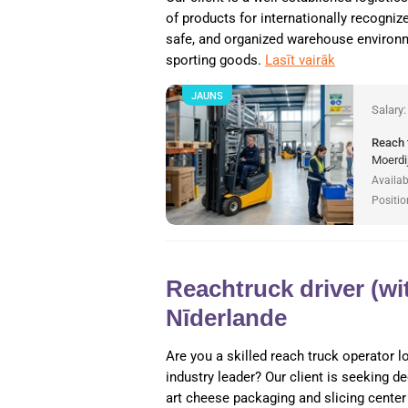
of products for internationally recogniz
safe, and organized warehouse environme
sporting goods.
Lasīt vairāk
JAUNS
Salary
Reach 
Moerdi
Availab
Positio
Reachtruck driver (wit
Nīderlande
Are you a skilled reach truck operator l
industry leader? Our client is seeking de
art cheese packaging and slicing cente