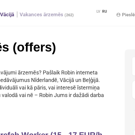
LV
RU
Vācijā
Vakances ārzemēs
Pieslē
account_circle
(262)
s (offers)
dāvājumi ārzemēs? Pašlaik Robin interneta
edāvājumus Nīderlandē, Vācijā un Beļģijā.
ividuāli vai kā pāris, vai interesē īstermiņa
ļu valodā vai nē – Robin Jums ir dažādi darba
efab Worker (15 - 17 EUR/h