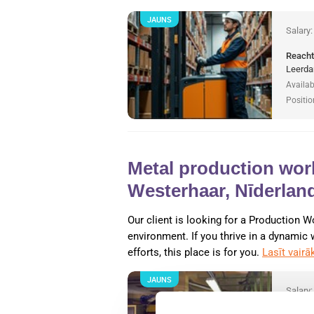
JAUNS
Salary
Reacht
Leerda
Availab
Positio
Metal production work
Westerhaar, Nīderlan
Our client is looking for a Production W
environment. If you thrive in a dynamic
efforts, this place is for you.
Lasīt vairā
JAUNS
Salary