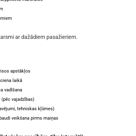
ām
kumiem
skarsmi ar dažādiem pasažieriem.
visos apstākļos
ciena laikā
sa vadīšana
 (pēc vajadzības)
vējumi, tehniskas kļūmes)
baudi veikšana pirms maiņas