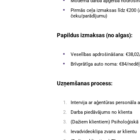
Moderna darba apģērba nodroši
Pirmās ceļa izmaksas līdz €200 
čeku/parādījumu)
Papildus izmaksas (no algas):
Veselības apdrošināšana: €38,02
Brīvprātīga auto noma: €84/nedē
Uzņemšanas process:
Intervija ar aģentūras personāla 
Darba piedāvājums no klienta
(Dažiem klientiem) Psiholoģiskā
Ievadvideoklipa zvans ar klientu