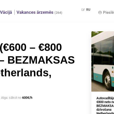
LV
RU
Vācijā
Vakances ārzemēs
Pieslē
account_circle
(264)
(€600 – €800
) – BEZMAKSAS
therlands,
Alga: sākot no
600€/h
Autovadītāj
€800 neto n
BEZMAKSA
dzīvošana
Netherlands