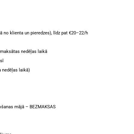
ā no klienta un pieredzes), līdz pat €20–22/h
 maksātas nedēļas laikā
sī
 nedēļas laikā)
ietošanas mājā – BEZMAKSAS