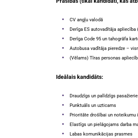
Prasības (tikai kandidāti, kas atb
CV angļu valodā
Derīga ES autovadītāja apliecība 
Derīga Code 95 un tahogrāfa kart
Autobusa vadītāja pieredze – vis
(Vēlams) Tīras personas apliecība
Ideālais kandidāts:
Draudzīgs un palīdzīgs pasažieri
Punktuāls un uzticams
Prioritāte drošībai un noteikumu 
Elastīgs un pielāgojams darba 
Labas komunikācijas prasmes