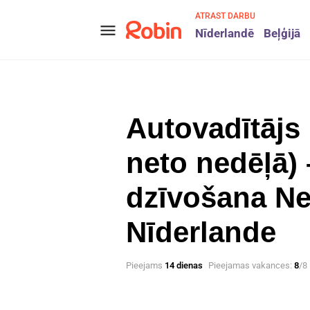
ATRAST DARBU
menu
Nīderlandē
Beļģijā
Autovadītājs 
neto nedēļā
dzīvošana Ne
Nīderlande
Pieejams
14 dienas
Pieejamas vakances:
8
/8