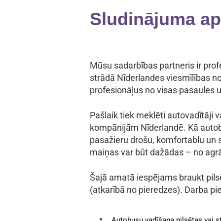
Sludinājuma ap
Mūsu sadarbības partneris ir pro
strādā Nīderlandes viesmīlības no
profesionāļus no visas pasaules un
Pašlaik tiek meklēti autovadītāji
kompānijām Nīderlandē. Kā autobus
pasažieru drošu, komfortablu un
maiņas var būt dažādas – no agrā
Šajā amatā iespējams braukt pilsēt
(atkarībā no pieredzes). Darba pi
Autobusu vadīšana pilsētas vai s