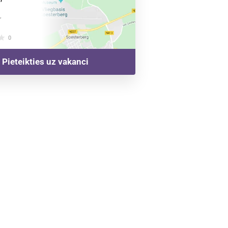
,
tar
0
Pieteikties uz vakanci