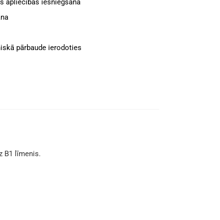
s apliecības iesniegšana
ana
iskā pārbaude ierodoties
 B1 līmenis.