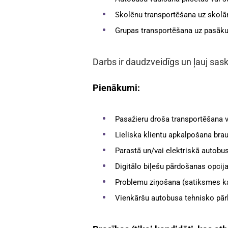
Skolēnu transportēšana uz skol
Grupas transportēšana uz pasā
Darbs ir daudzveidīgs un ļauj sa
Pienākumi:
Pasažieru droša transportēšana 
Lieliska klientu apkalpošana brau
Parastā un/vai elektriskā autobu
Digitālo biļešu pārdošanas opcija
Problemu ziņošana (satiksmes ka
Vienkāršu autobusa tehnisko pār