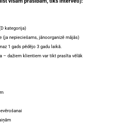
ilst visām prasībām, tiks intervēti):
(D kategorija)
e (ja nepieciešams, jānoorganizē mājās)
maz 1 gads pēdējo 3 gadu laikā.
 – dažiem klientiem var tikt prasīta vēlāk
em
ievērošanai
maiņām