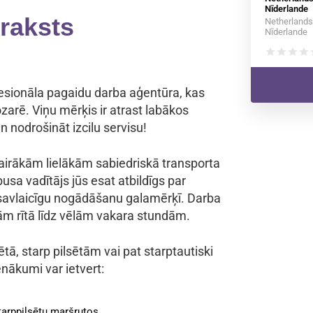
Nīderlande
raksts
Netherlands
Nīderlande
star
star
star
star
s
fesionāla pagaidu darba aģentūra, kas
zarē. Viņu mērķis ir atrast labākos
 nodrošināt izcilu servisu!
 vairākām lielākām sabiedriskā transporta
a vadītājs jūs esat atbildīgs par
 savlaicīgu nogādāšanu galamērķī. Darba
m rītā līdz vēlām vakara stundām.
ā, starp pilsētām vai pat starptautiski
enākumi var ietvert:
tarppilsētu maršrutos