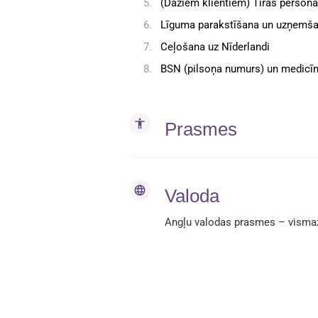
(Dažiem klientiem) Tīras persona
Līguma parakstīšana un uzņemš
Ceļošana uz Nīderlandi
BSN (pilsoņa numurs) un medicīn
accessibility
Prasmes
language
Valoda
Angļu valodas prasmes – vismaz