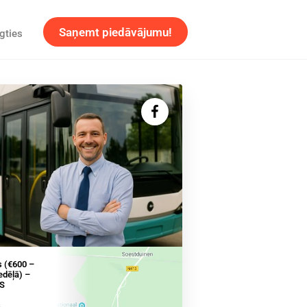
Saņemt piedāvājumu!
gties
s (€600 –
edēļā) –
S
,