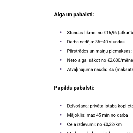
Alga un pabalsti:
Stundas likme: no €16,96 (atkarīb
Darba nedēļa: 36–40 stundas
Pārstrādes un maiņu piemaksas:
Neto alga: sākot no €2,600/mēne
Atvaļinājuma nauda: 8% (maksāta
Papildu pabalsti:
Dzīvošana: privāta istaba kopl
Mājoklis: max 45 min no darba
Ceļa izdevumi: no €0,22/km