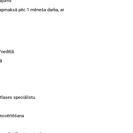
nājums
(apmaksā pēc 1 mēneša darba, ar
/nedēļā
ļā
atlases speciālistu
 novērtēšana