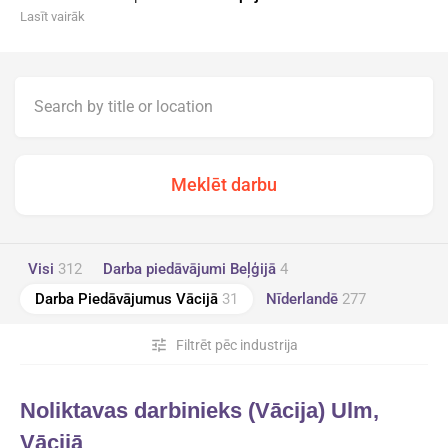
Lasīt vairāk
Visi
312
Darba piedāvājumi Beļģijā
4
Darba Piedāvājumus Vācijā
31
Nīderlandē
277
tune
Filtrēt pēc industrija
Noliktavas darbinieks (Vācija) Ulm,
Vācijā