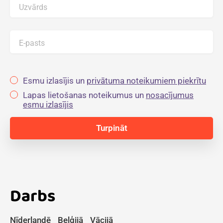
Uzvārds
E-pasts
Esmu izlasījis un
privātuma noteikumiem piekrītu
Lapas lietošanas noteikumus un
nosacījumus
esmu izlasījis
Darbs
Nīderlandē
Beļģijā
Vācijā