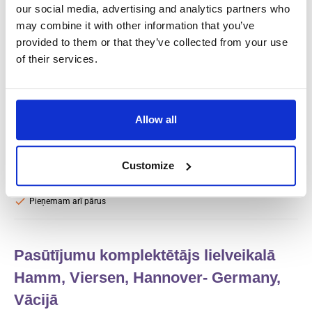
our social media, advertising and analytics partners who
Order picker for supermarket
may combine it with other information that you’ve
(Oberhausen) (PicNic) Oberhausen,
provided to them or that they’ve collected from your use
Vācijā
of their services.
Salary:
from 14,96€/h
star_border
0/5
(0 reviews)
Allow all
R&S Cleaning
Oberhausen, Vakances Vācija
Available positions:
5/5
Customize
Position is open for:
20 dienas
check
Pieņemam arī pārus
Pasūtījumu komplektētājs lielveikalā
Hamm, Viersen, Hannover- Germany,
Vācijā