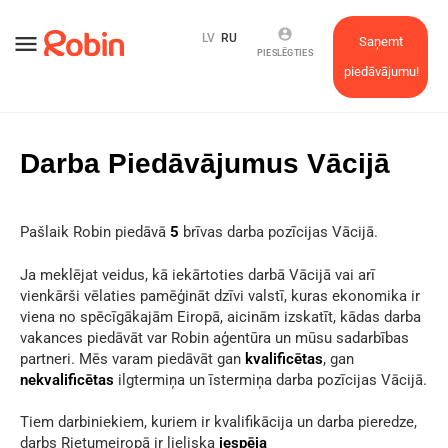
account_circle
menu
LV
RU
Saņemt
PIESLĒGTIES
piedāvājumu!
Darba Piedāvājumus Vācijā
Pašlaik Robin piedāvā
5
brīvas darba pozīcijas Vācijā.
Ja meklējat veidus, kā iekārtoties darbā Vācijā vai arī
vienkārši vēlaties pamēģināt dzīvi valstī, kuras ekonomika ir
viena no spēcīgākajām Eiropā, aicinām izskatīt, kādas darba
vakances piedāvāt var Robin aģentūra un mūsu sadarbības
partneri. Mēs varam piedāvāt gan
kvalificētas
, gan
nekvalificētas
ilgtermiņa un īstermiņa darba pozīcijas Vācijā.
Tiem darbiniekiem, kuriem ir kvalifikācija un darba pieredze,
darbs Rietumeiropā ir lieliska
iespēja