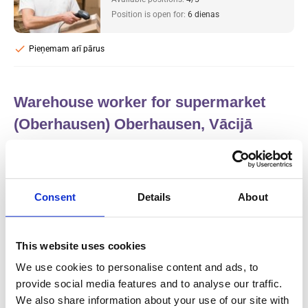
Position is open for:
6 dienas
check
Pieņemam arī pārus
Warehouse worker for supermarket
(Oberhausen) Oberhausen, Vācijā
Salary:
from 14,96€/h
star_border
0/5
(0 reviews)
R&S Cleaning
Consent
Details
About
Oberhausen, Vakances Vācija
Available positions:
7/13
Position is open for:
20 dienas
This website uses cookies
check
We use cookies to personalise content and ads, to
Pieņemam arī pārus
provide social media features and to analyse our traffic.
We also share information about your use of our site with