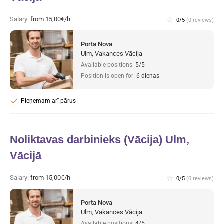
Salary:
from 15,00€/h
star_border
0/5
(0 reviews)
Porta Nova
Ulm, Vakances Vācija
Available positions:
5/5
Position is open for:
6 dienas
check
Pieņemam arī pārus
Noliktavas darbinieks (Vācija) Ulm,
Vācijā
Salary:
from 15,00€/h
star_border
0/5
(0 reviews)
Porta Nova
Ulm, Vakances Vācija
Available positions:
4/5