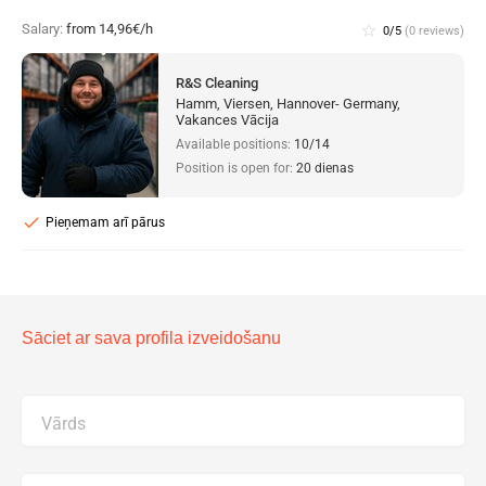
Salary:
from 14,96€/h
star_border
0/5
(0 reviews)
R&S Cleaning
Hamm, Viersen, Hannover- Germany,
Vakances Vācija
Available positions:
10/14
Position is open for:
20 dienas
check
Pieņemam arī pārus
Sāciet ar sava profila izveidošanu
Vārds