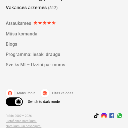
Vakances ārzemēs
(312)
Atsauksmes
star
star
star
star
star_half
Mūsu komanda
Blogs
Programma: iesaki draugu
Sveiks MI – Uzzini par mums
account_circle
language
Mans Robin
Citas valodas
Switch to dark mode
Robin 2007— 2026
Lietošanas noteikumi
Noteikumi un nosacījumi