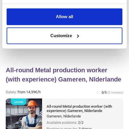
JAUNS
Gaļas rūpnīcas ražošanas darbinieks un
tīrītājs (ar pieredzi) Haarlem, Nīderlande
Allow all
Haarlem, Nīderlande
Available positions:
2/2
Position is open for:
3 dienas
Customize
All-round Metal production worker
(with experience) Gameren, Nīderlande
Salary:
from 14,99€/h
star_border
0/5
(0 reviews)
JAUNS
All-round Metal production worker (with
experience) Gameren, Nīderlande
Gameren, Nīderlande
Available positions:
2/2
Position is open for:
3 dienas