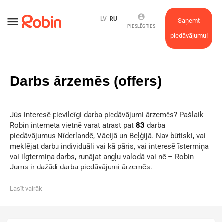
account_circle
menu
LV
RU
Saņemt
PIESLĒGTIES
piedāvājumu!
Darbs ārzemēs (offers)
Jūs interesē pievilcīgi darba piedāvājumi ārzemēs? Pašlaik
Robin interneta vietnē varat atrast pat
83
darba
piedāvājumus Nīderlandē, Vācijā un Beļģijā. Nav būtiski, vai
meklējat darbu individuāli vai kā pāris, vai interesē īstermiņa
vai ilgtermiņa darbs, runājat angļu valodā vai nē – Robin
Jums ir dažādi darba piedāvājumi ārzemēs.
Lasīt vairāk