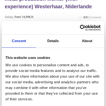
experience) Westerhaar, Nīderlande
Salary:
from 14,99€/h
star_border
0/5
(0 reviews)
JAUNS
Metal production worker (with
experience) Westerhaar, Nīderlande
Westerhaar, Nīderlande
Consent
Details
About
Available positions:
2/2
Position is open for:
2 dienas
This website uses cookies
We use cookies to personalise content and ads, to
provide social media features and to analyse our traffic.
We also share information about your use of our site with
Gaļas rūpnīcas ražošanas darbinieks
our social media, advertising and analytics partners who
un tīrītājs (ar pieredzi) Haarlem,
may combine it with other information that you’ve
Nīderlande
provided to them or that they’ve collected from your use
of their services.
Salary:
from 14,99€/h
star_border
0/5
(0 reviews)