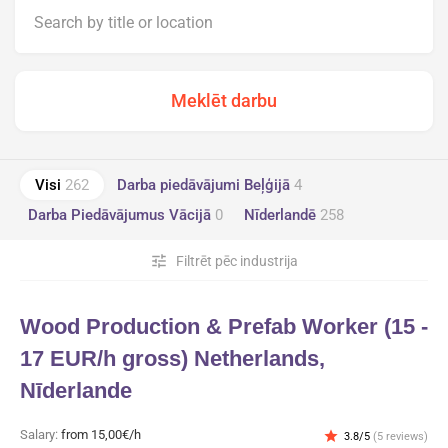
Visi
262
Darba piedāvājumi Beļģijā
4
Darba Piedāvājumus Vācijā
0
Nīderlandē
258
tune
Filtrēt pēc industrija
Wood Production & Prefab Worker (15 -
17 EUR/h gross) Netherlands,
Nīderlande
Salary:
from 15,00€/h
star
3.8/5
(5 reviews)