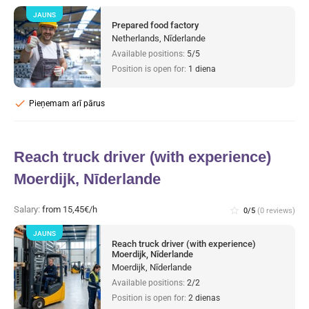
JAUNS
Prepared food factory
Netherlands, Nīderlande
Available positions:
5/5
Position is open for:
1 diena
check
Pieņemam arī pārus
Reach truck driver (with experience)
Moerdijk, Nīderlande
Salary:
from 15,45€/h
star_border
0/5
(0 reviews)
JAUNS
Reach truck driver (with experience)
Moerdijk, Nīderlande
Moerdijk, Nīderlande
Available positions:
2/2
Position is open for:
2 dienas