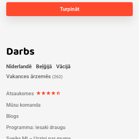
Darbs
Nīderlandē
Beļģijā
Vācijā
Vakances ārzemēs
(262)
Atsauksmes
star
star
star
star
star_half
Mūsu komanda
Blogs
Programma: iesaki draugu
Sveiks MI – Uzzini par mums