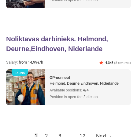
Noliktavas darbinieks. Helmond,
Deurne,Eindhoven, Nīderlande
Salary:
from 14,99€/h
star
4.3/5
(8 reviews)
JAUNS
GP-connect
Helmond, Deurne,Eindhoven, Nīderlande
Available positions:
4/4
Position is open for:
3 dienas
1
2
3
…
12
Next
→