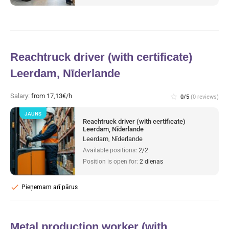
Reachtruck driver (with certificate)
Leerdam, Nīderlande
Salary:
from 17,13€/h
star_border
0/5
(0 reviews)
JAUNS
Reachtruck driver (with certificate)
Leerdam, Nīderlande
Leerdam, Nīderlande
Available positions:
2/2
Position is open for:
2 dienas
check
Pieņemam arī pārus
Metal production worker (with