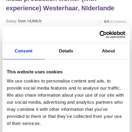
experience) Westerhaar, Nīderlande
Salary:
from 14,99€/h
star_border
0/5
(0 reviews)
JAUNS
Metal production worker (with
experience) Westerhaar, Nīderlande
Westerhaar, Nīderlande
Consent
Details
About
Available positions:
2/2
Position is open for:
2 dienas
This website uses cookies
We use cookies to personalise content and ads, to
provide social media features and to analyse our traffic.
We also share information about your use of our site with
Gaļas rūpnīcas ražošanas darbinieks
our social media, advertising and analytics partners who
un tīrītājs (ar pieredzi) Haarlem,
may combine it with other information that you’ve
Nīderlande
provided to them or that they’ve collected from your use
of their services.
Salary:
from 14,99€/h
star_border
0/5
(0 reviews)