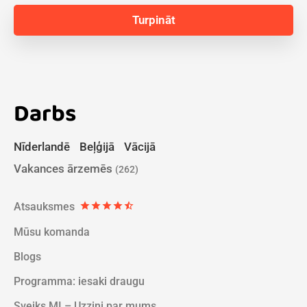
Darbs
Nīderlandē
Beļģijā
Vācijā
Vakances ārzemēs
(262)
Atsauksmes
star
star
star
star
star_half
Mūsu komanda
Blogs
Programma: iesaki draugu
Sveiks MI – Uzzini par mums