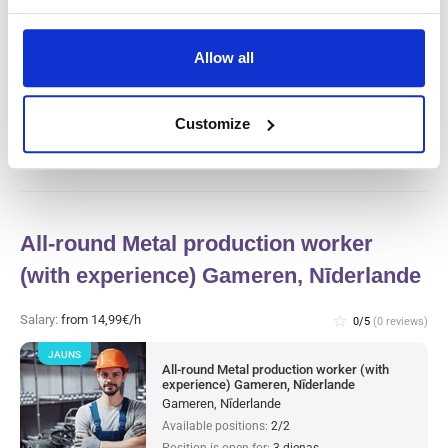
JAUNS
Gaļas rūpnīcas ražošanas darbinieks un
tīrītājs (ar pieredzi) Haarlem, Nīderlande
Allow all
Haarlem, Nīderlande
Available positions:
2/2
Position is open for:
3 dienas
Customize
All-round Metal production worker
(with experience) Gameren, Nīderlande
Salary:
from 14,99€/h
star_border
0/5
(0 reviews)
JAUNS
All-round Metal production worker (with
experience) Gameren, Nīderlande
Gameren, Nīderlande
Available positions:
2/2
Position is open for:
3 dienas