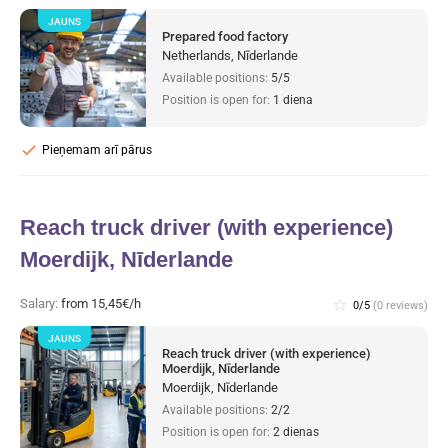
JAUNS
Prepared food factory
Netherlands, Nīderlande
Available positions:
5/5
Position is open for:
1 diena
check
Pieņemam arī pārus
Reach truck driver (with experience)
Moerdijk, Nīderlande
Salary:
from 15,45€/h
star_border
0/5
(0 reviews)
JAUNS
Reach truck driver (with experience)
Moerdijk, Nīderlande
Moerdijk, Nīderlande
Available positions:
2/2
Position is open for:
2 dienas