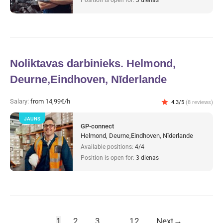
Noliktavas darbinieks. Helmond,
Deurne,Eindhoven, Nīderlande
Salary:
from 14,99€/h
star
4.3/5
(8 reviews)
JAUNS
GP-connect
Helmond, Deurne,Eindhoven, Nīderlande
Available positions:
4/4
Position is open for:
3 dienas
1
2
3
…
12
Next
→