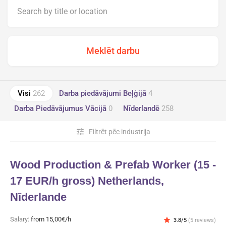
Visi
262
Darba piedāvājumi Beļģijā
4
Darba Piedāvājumus Vācijā
0
Nīderlandē
258
tune
Filtrēt pēc industrija
Wood Production & Prefab Worker (15 -
17 EUR/h gross) Netherlands,
Nīderlande
Salary:
from 15,00€/h
star
3.8/5
(5 reviews)