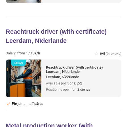
Reachtruck driver (with certificate)
Leerdam, Nīderlande
Salary:
from 17,13€/h
star_border
0/5
(0 reviews)
JAUNS
Reachtruck driver (with certificate)
Leerdam, Nīderlande
Leerdam, Nīderlande
Available positions:
2/2
Position is open for:
2 dienas
check
Pieņemam arī pārus
Metal production worker (with