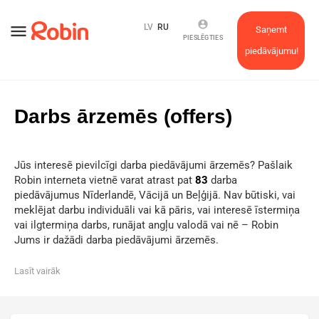
account_circle
menu
LV
RU
Saņemt
PIESLĒGTIES
piedāvājumu!
Darbs ārzemēs (offers)
Jūs interesē pievilcīgi darba piedāvājumi ārzemēs? Pašlaik
Robin interneta vietnē varat atrast pat
83
darba
piedāvājumus Nīderlandē, Vācijā un Beļģijā. Nav būtiski, vai
meklējat darbu individuāli vai kā pāris, vai interesē īstermiņa
vai ilgtermiņa darbs, runājat angļu valodā vai nē – Robin
Jums ir dažādi darba piedāvājumi ārzemēs.
Lasīt vairāk