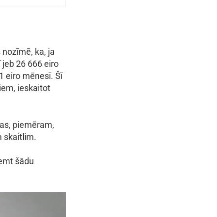
s nozīmē, ka, ja
 jeb 26 666 eiro
 eiro mēnesī. Šī
iem, ieskaitot
jas, piemēram,
 skaitlim.
ņemt šādu