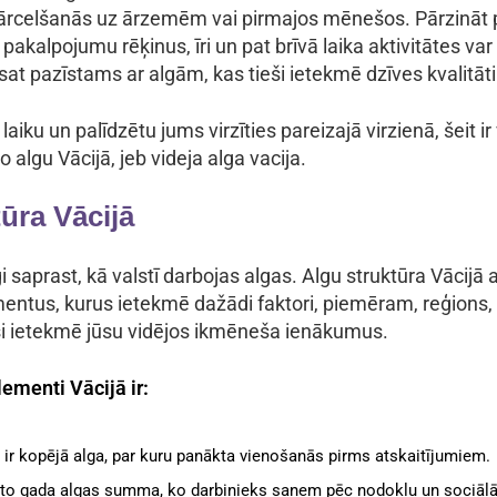
ārcelšanās uz ārzemēm vai pirmajos mēnešos. Pārzināt 
akalpojumu rēķinus, īri un pat brīvā laika aktivitātes va
at pazīstams ar algām, kas tieši ietekmē dzīves kvalitāti
 laiku un palīdzētu jums virzīties pareizajā virzienā, šeit i
o algu Vācijā, jeb videja alga vacija.
ūra Vācijā
gi saprast, kā valstī darbojas algas. Algu struktūra Vācijā
entus, kurus ietekmē dažādi faktori, piemēram, reģions,
isi ietekmē jūsu vidējos ikmēneša ienākumus.
ementi Vācijā ir:
ā ir kopējā alga, par kuru panākta vienošanās pirms atskaitījumiem.
eto gada algas summa, ko darbinieks saņem pēc nodokļu un sociāl