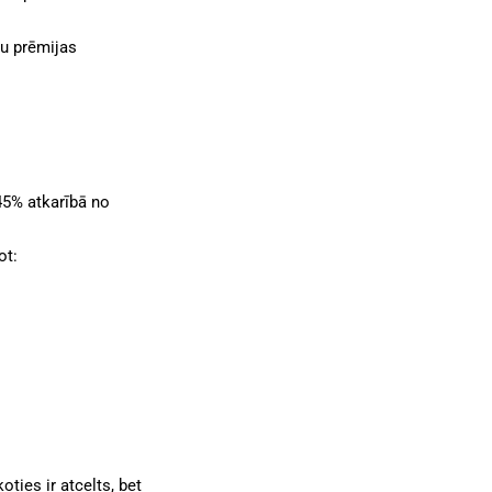
u prēmijas
45% atkarībā no
ot:
oties ir atcelts, bet