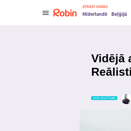
ATRAST DARBU
menu
Nīderlandē
Beļģijā
Vidējā 
Reālist
9030 SKATĪJUMI