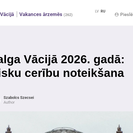
LV
RU
Vācijā
Vakances ārzemēs
Pieslē
account_circle
(262)
alga Vācijā 2026. gadā:
isku cerību noteikšana
Szabolcs Szecsei
Author