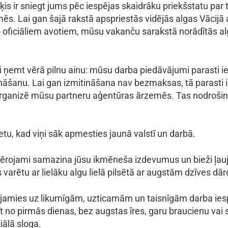
is ir sniegt jums pēc iespējas skaidrāku priekšstatu par t
ēs. Lai gan šajā rakstā apspriestās vidējās algas Vācijā
o oficiāliem avotiem, mūsu vakanču sarakstā norādītās al
gi ņemt vērā pilnu ainu: mūsu darba piedāvājumi parasti 
nāšanu. Lai gan izmitināšana nav bezmaksas, tā parasti i
rganizē mūsu partneru aģentūras ārzemēs. Tas nodroši
tu, kad viņi sāk apmesties jaunā valstī un darbā.
evērojami samazina jūsu ikmēneša izdevumus un bieži ļauj
s varētu ar lielāku algu lielā pilsētā ar augstām dzīves dā
amies uz likumīgām, uzticamām un taisnīgām darba iesp
t no pirmās dienas, bez augstas īres, garu braucienu vai
iālā sloga.