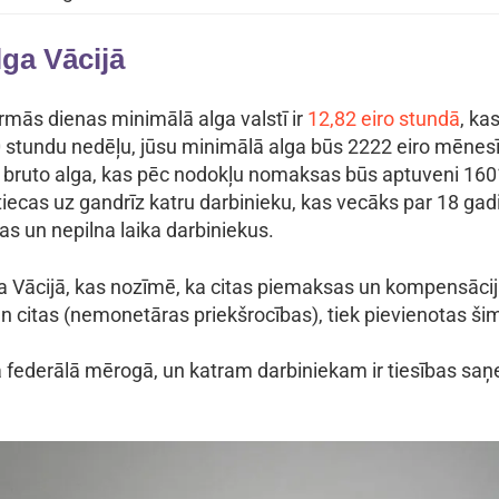
lga Vācijā
rmās dienas minimālā alga valstī ir
12,82 eiro stundā
, ka
0 stundu nedēļu, jūsu minimālā alga būs 2222 eiro mēnesī
r bruto alga, kas pēc nodokļu nomaksas būs aptuveni 1601
iecas uz gandrīz katru darbinieku, kas vecāks par 18 gad
s un nepilna laika darbiniekus.
lga Vācijā, kas nozīmē, ka citas piemaksas un kompensāci
 citas (nemonetāras priekšrocības), tiek pievienotas šim
ta federālā mērogā, un katram darbiniekam ir tiesības sa