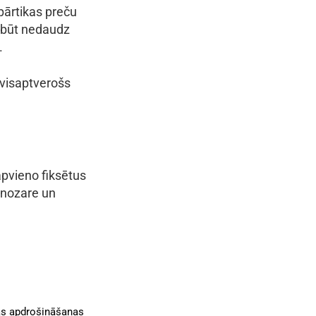
pārtikas preču
r būt nedaudz
.
r visaptverošs
 apvieno fiksētus
 nozare un
ās apdrošināšanas