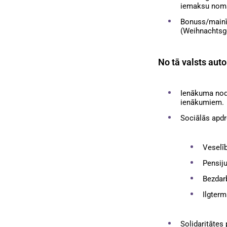
iemaksu nomak
Bonuss/mainīg
(Weihnachtsge
No tā valsts aut
Ienākuma nod
ienākumiem.
Sociālās apdr
Veselī
Pensij
Bezdar
Ilgter
Solidaritātes 