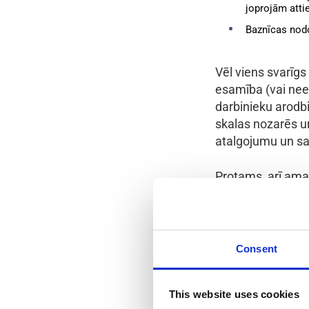
joprojām att
Baznīcas nodok
Vēl viens svarīgs
esamība (vai nees
darbinieku arodb
skalas nozarēs u
atalgojumu un sa
Protams, arī ama
tajā pašā darbā t
līmeņa amati.
Consent
Kā aprēķinā
Lai aprēķinātu sa
This website uses cookies