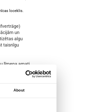
nīcas loceklis.
ifverträge)
iācijām un
tizētas algu
t taisnīgu
ju līmeņa amati
rbā vai augstākā
About
n neto