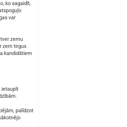
o, ko sagaidīt,
 atspoguļo
gas var
ietver zemu
r zem tirgus
na kandidātiem
 ietaupīt
rdzībām.
ējām, palīdzot
 sākotnējo