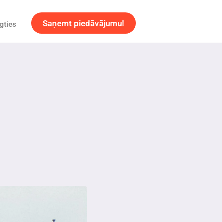
Saņemt piedāvājumu!
gties