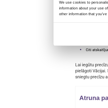
ienākumiem (par 
We use cookies to personalis
information about your use of
Turklāt jums būs
other information that you’ve
Ienākuma nod
Sociālās apd
Nodokļu klase
Citi atskaitīj
Lai iegūtu precīz
pielāgoti Vācijai.
sniegtu precīzu a
Atruna pa