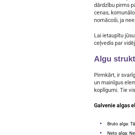
dārdzību pirms p
cenas, komunālo p
nomācoši, ja nees
Lai ietaupītu jūsu
ceļvedis par vidēj
Algu strukt
Pirmkārt, ir svarī
un mainīgus elem
koplīgumi. Tie v
Galvenie algas el
Bruto alga: T
Neto alga: N