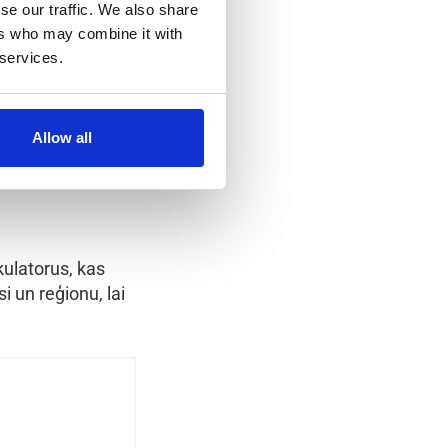
se our traffic. We also share
ers who may combine it with
s:
 services.
Allow all
kulatorus, kas
i un reģionu, lai