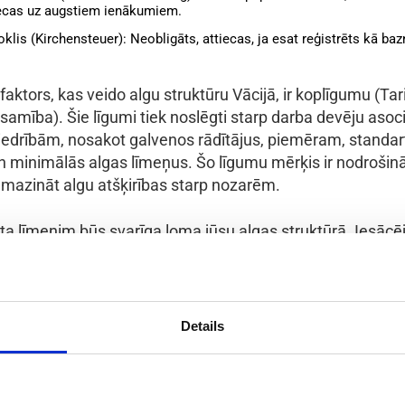
iecas uz augstiem ienākumiem.
lis (Kirchensteuer): Neobligāts, attiecas, ja esat reģistrēts kā baz
 faktors, kas veido algu struktūru Vācijā, ir koplīgumu (Tar
amība). Šie līgumi tiek noslēgti starp darba devēju asoc
iedrībām, nosakot galvenos rādītājus, piemēram, standar
n minimālās algas līmeņus. Šo līgumu mērķis ir nodrošinā
mazināt algu atšķirības starp nozarēm.
ta līmenim būs svarīga loma jūsu algas struktūrā. Iesācē
iks atalgoti mazāk nekā vidējā līmeņa amati tajā pašā da
Details
t savu algu Vācijā?
vu algu Vācijā, jums būs jāsaprot atšķirības starp bruto u