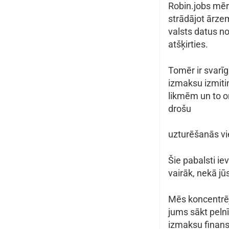
Robin.jobs mērķ
strādājot ārzem
valsts datus n
atšķirties.
Tomēr ir svarī
izmaksu izmiti
likmēm un to o
drošu
uzturēšanās vie
Šie pabalsti i
vairāk, nekā jū
Mēs koncentrēj
jums sākt pelnī
izmaksu finans