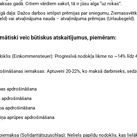
sas gadā. Citiem vārdiem sakot, tā ir jūsu alga “uz rokas”.
ā daļa: Dažos darbos ietilpst prēmijas par sniegumu, Ziemassvētk
ld) vai atvaļinājuma nauda – atvaļinājuma prēmijas (Urlaubsgeld).
omātiski veic būtiskus atskaitījumus, piemēram:
oklis (Einkommensteuer): Progresīvā nodokļa likme no ~14% līdz 
ošināšanas iemaksas: Aptuveni 20-22%, ko maksā darbinieks, sedz
bas apdrošināšana
u apdrošināšana
ba apdrošināšana
miņa aprūpes apdrošināšana
piemaksa (Solidaritätszuschlag): Neliels papildu nodoklis, kas lielāk