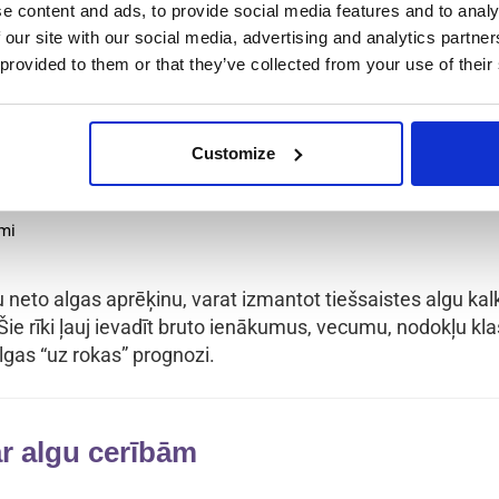
ko mēs runājām iepriekš).
e content and ads, to provide social media features and to analy
 our site with our social media, advertising and analytics partn
 jāņem vērā šādi faktori, kas ietekmē jūsu neto ienākumu
 provided to them or that they’ve collected from your use of their
oklis (Einkommensteuer)
Customize
rošināšanas iemaksas
 (Steuerklasse)
umi
u neto algas aprēķinu, varat izmantot tiešsaistes algu kal
 Šie rīki ļauj ievadīt bruto ienākumus, vecumu, nodokļu klas
lgas “uz rokas” prognozi.
r algu cerībām