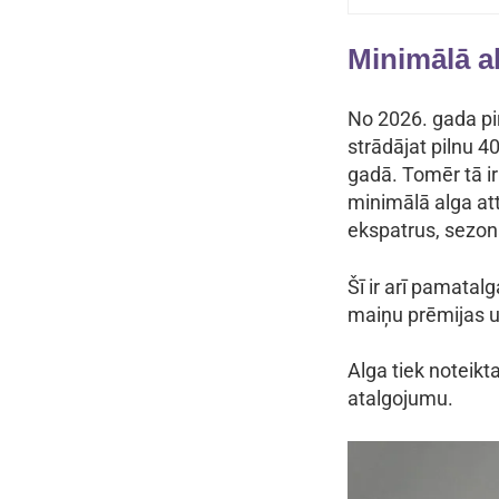
Minimālā a
No 2026. gada pi
strādājat pilnu 4
gadā. Tomēr tā i
minimālā alga att
ekspatrus, sezona
Šī ir arī pamata
maiņu prēmijas un
Alga tiek noteik
atalgojumu.