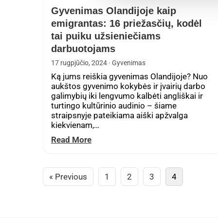
Gyvenimas Olandijoje kaip
emigrantas: 16 priežasčių, kodėl
tai puiku užsieniečiams
darbuotojams
17 rugpjūčio, 2024
· Gyvenimas
Ką jums reiškia gyvenimas Olandijoje? Nuo
aukštos gyvenimo kokybės ir įvairių darbo
galimybių iki lengvumo kalbėti angliškai ir
turtingo kultūrinio audinio – šiame
straipsnyje pateikiama aiški apžvalga
kiekvienam,…
Read More
« Previous
1
2
3
4