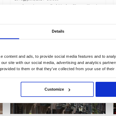
Ar planuojate persikelti į Olandiją? Sužinoti
apie gyvenimo kainą Olandijoje yra būtina,
kad galėtumėte iš anksto pasiruošti šiam
žingsniui. Vidutiniškai vienam žmogui reikia
apie 957 € per mėnesį,…
Details
Read More
e content and ads, to provide social media features and to analy
 our site with our social media, advertising and analytics partn
 provided to them or that they’ve collected from your use of their
Customize