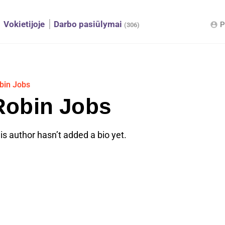
Vokietijoje
Darbo pasiūlymai
P
account_circle
(306)
bin Jobs
Robin Jobs
is author hasn’t added a bio yet.