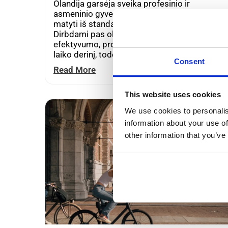
Olandija garsėja sveika profesinio ir
asmeninio gyvenimo pusiausvyra, ir tai
matyti iš standartinių darbo valandų.
Dirbdami pas olandų darbdavį rasite gerą
efektyvumo, produktyvumo ir asmeninio
laiko derinį, todėl…
Consent
Read More
This website uses cookies
We use cookies to personalis
information about your use of
other information that you’ve