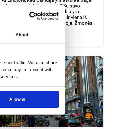
Ar žinojote, kad Olandija yra aštunta pagal
atlyginimus šalis pasaulyje? Su savo
centrine vieta Europoje, Olandija yra
klestintis ekonominis centras ir viena iš
pagrindinių darbo vietų Europoje. Žmonės…
Read More
About
se our traffic. We also share
ers who may combine it with
 services.
Allow all