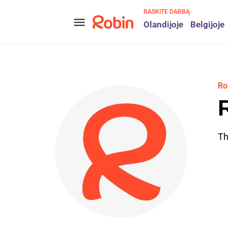
RASKITE DARBĄ
menu
Olandijoje
Belgijoje
Ro
Th