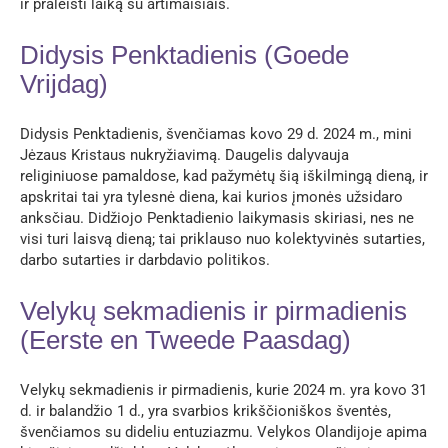
ir praleisti laiką su artimaisiais.
Didysis Penktadienis (Goede
Vrijdag)
Didysis Penktadienis, švenčiamas kovo 29 d. 2024 m., mini
Jėzaus Kristaus nukryžiavimą. Daugelis dalyvauja
religiniuose pamaldose, kad pažymėtų šią iškilmingą dieną, ir
apskritai tai yra tylesnė diena, kai kurios įmonės užsidaro
anksčiau. Didžiojo Penktadienio laikymasis skiriasi, nes ne
visi turi laisvą dieną; tai priklauso nuo kolektyvinės sutarties,
darbo sutarties ir darbdavio politikos.
Velykų sekmadienis ir pirmadienis
(Eerste en Tweede Paasdag)
Velykų sekmadienis ir pirmadienis, kurie 2024 m. yra kovo 31
d. ir balandžio 1 d., yra svarbios krikščioniškos šventės,
švenčiamos su dideliu entuziazmu. Velykos Olandijoje apima