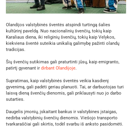
Olandijos valstybinės šventės atspindi turtingą šalies
kultūrinį paveldą. Nuo nacionalinių švenčių, tokių kaip
Karaliaus diena, iki religinių švenčių, tokių kaip Velykos,
kiekviena šventė suteikia unikalią galimybę pažinti olandų
tradicijas.
Šių švenčių sutikimas gali praturtinti jūsų, kaip emigranto,
patirtį gyvenant ir
dirbant Olandijoje
.
Supratimas, kaip valstybinės šventės veikia kasdienį
gyvenimą, gali padėti geriau planuoti. Tai, ar darbuotojas turi
laisvą dieną švenčių dienomis, gali priklausyti nuo jo darbo
sutarties.
Daugelis įmonių, įskaitant bankus ir valstybines įstaigas,
nedirba valstybinių švenčių dienomis. Viešojo transporto
tvarkaraščiai gali skirtis, todėl svarbu iš anksto pasidomėti.