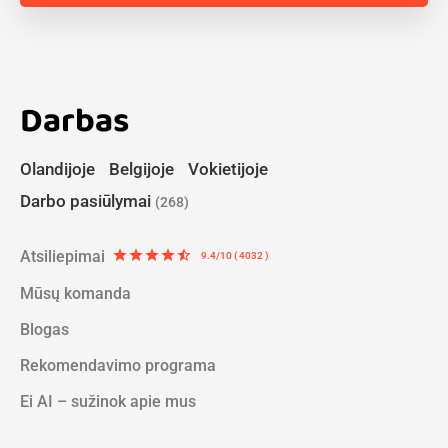
Darbas
Olandijoje
Belgijoje
Vokietijoje
Darbo pasiūlymai
(268)
Atsiliepimai
star
star
star
star
star_half
9.4/10 ( 4032 )
Mūsų komanda
Blogas
Rekomendavimo programa
Ei AI – sužinok apie mus