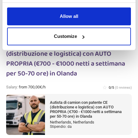
Alphen aan den Rijn, Netherlands
Stipendio: da
Allow all
Customize
Autista di camion con patente CE
(distribuzione e logistica) con AUTO
PROPRIA (€700 - €1000 netti a settimana
per 50-70 ore) in Olanda
Salary:
from 700,00€/h
star_border
0/5
(0 reviews)
Autista di camion con patente CE
(distribuzione e logistica) con AUTO
PROPRIA (€700 - €1000 netti a settimana
per 50-70 ore) in Olanda
Netherlands, Netherlands
Stipendio: da