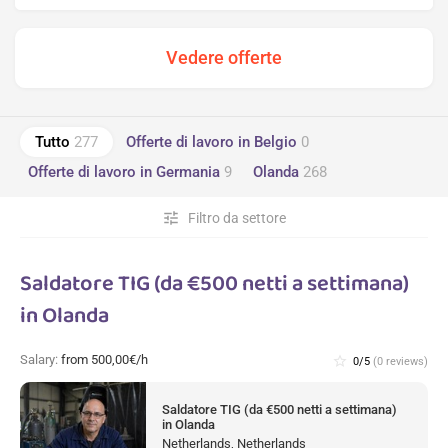
Tutto
277
Offerte di lavoro in Belgio
0
Offerte di lavoro in Germania
9
Olanda
268
tune
Filtro da settore
Saldatore TIG (da €500 netti a settimana)
in Olanda
Salary:
from 500,00€/h
star_border
0/5
(0 reviews)
Saldatore TIG (da €500 netti a settimana)
in Olanda
Netherlands, Netherlands