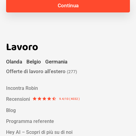
Lavoro
Olanda
Belgio
Germania
Offerte di lavoro all’estero
(277)
Incontra Robin
Recensioni
star
star
star
star
star_half
9.4/10 ( 4032 )
Blog
Programma referente
Hey AI – Scopri di più su di noi