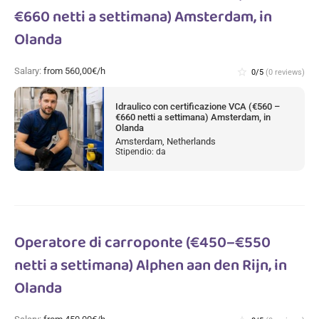
€660 netti a settimana) Amsterdam, in
Olanda
Salary:
from 560,00€/h
star_border
0/5
(0 reviews)
Idraulico con certificazione VCA (€560 –
€660 netti a settimana) Amsterdam, in
Olanda
Amsterdam, Netherlands
Stipendio: da
Operatore di carroponte (€450–€550
netti a settimana) Alphen aan den Rijn, in
Olanda