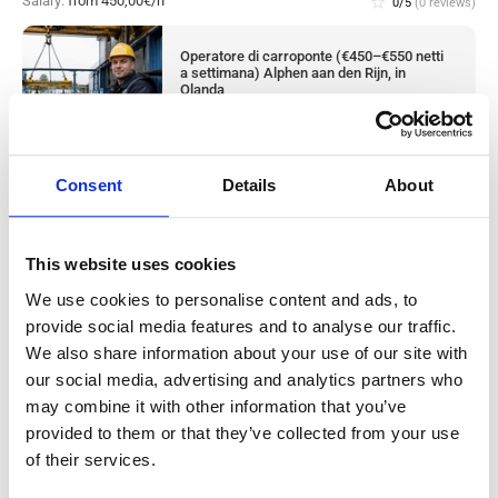
Salary:
from 450,00€/h
star_border
0/5
(0 reviews)
Operatore di carroponte (€450–€550 netti
a settimana) Alphen aan den Rijn, in
Olanda
Alphen aan den Rijn, Netherlands
Stipendio: da
Consent
Details
About
Operaio edile addetto al calcestruzzo
This website uses cookies
(€400–€470 netti a settimana) Alphen aan
We use cookies to personalise content and ads, to
provide social media features and to analyse our traffic.
den Rijn, in Olanda
We also share information about your use of our site with
our social media, advertising and analytics partners who
Salary:
from 15,70€/h
star_border
0/5
(0 reviews)
may combine it with other information that you’ve
provided to them or that they’ve collected from your use
Operaio edile addetto al calcestruzzo
of their services.
(€400–€470 netti a settimana) Alphen aan
den Rijn, in Olanda