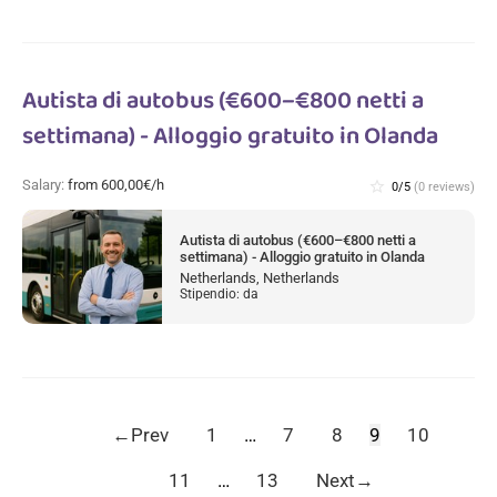
Autista di autobus (€600–€800 netti a
settimana) - Alloggio gratuito in Olanda
Salary:
from 600,00€/h
star_border
0/5
(0 reviews)
Autista di autobus (€600–€800 netti a
settimana) - Alloggio gratuito in Olanda
Netherlands, Netherlands
Stipendio: da
←
Prev
1
…
7
8
9
10
11
…
13
Next
→