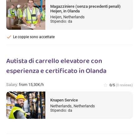
Magazziniere (senza precedenti penali)
Heijen, in Olanda
Heijen, Netherlands
Stipendio: da
check
Le coppie sono accettate
Autista di carrello elevatore con
esperienza e certificato in Olanda
Salary:
from 15,30€/h
star_border
0/5
(0 reviews)
Knapen Service
Netherlands, Netherlands
Stipendio: da