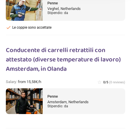
Penne
Veghel, Netherlands
Stipendio: da
check
Le coppie sono accettate
Conducente di carrelli retrattili con
attestato (diverse temperature di lavoro)
Amsterdam, in Olanda
Salary:
from 15,58€/h
star_border
0/5
(0 reviews)
Penne
Amsterdam, Netherlands
Stipendio: da