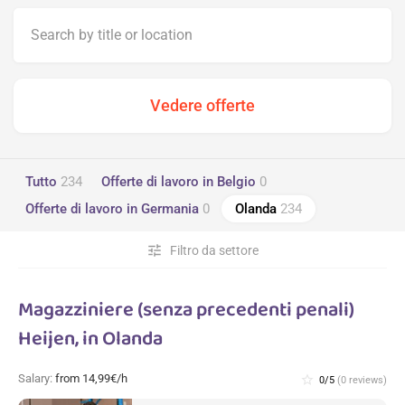
Tutto
234
Offerte di lavoro in Belgio
0
Offerte di lavoro in Germania
0
Olanda
234
tune
Filtro da settore
Magazziniere (senza precedenti penali)
Heijen, in Olanda
Salary:
from 14,99€/h
star_border
0/5
(0 reviews)