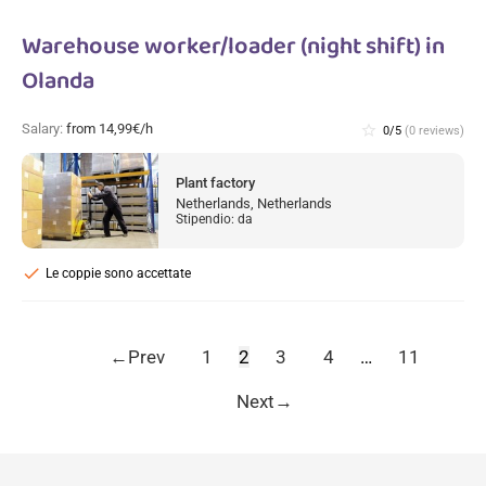
Warehouse worker/loader (night shift) in
Olanda
Salary:
from 14,99€/h
star_border
0/5
(0 reviews)
Plant factory
Netherlands, Netherlands
Stipendio: da
check
Le coppie sono accettate
←
Prev
1
2
3
4
…
11
Next
→