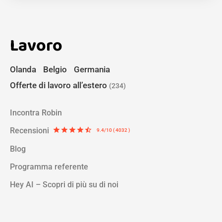
Lavoro
Olanda
Belgio
Germania
Offerte di lavoro all’estero
(234)
Incontra Robin
Recensioni
star
star
star
star
star_half
9.4/10 ( 4032 )
Blog
Programma referente
Hey AI – Scopri di più su di noi