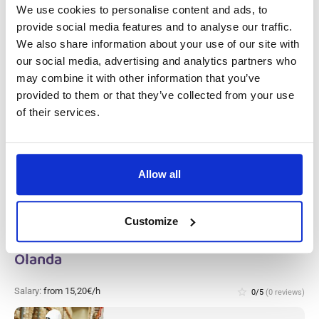
We use cookies to personalise content and ads, to
Salary:
from 14,99€/h
star_border
0/5
(0 reviews)
provide social media features and to analyse our traffic.
We also share information about your use of our site with
Addetto al magazzino flessibile con
our social media, advertising and analytics partners who
esperienza (casellario giudiziale pulito)
may combine it with other information that you’ve
Utrecht / Alkmaar / Nieuw-Vennep, in
Olanda
provided to them or that they’ve collected from your use
Utrecht / Alkmaar / Nieuw-Vennep,
of their services.
Netherlands
Stipendio: da
check
Le coppie sono accettate
Allow all
Addetto alle spedizioni con esperienza
Customize
(ordini e carico, turno notturno) Veghel, in
Olanda
Salary:
from 15,20€/h
star_border
0/5
(0 reviews)