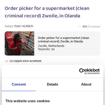
Order picker for a supermarket (clean
criminal record) Zwolle, in Olanda
Salary:
from 14,99€/h
star_border
0/5
(0 reviews)
Order picker for a supermarket (clean
criminal record) Zwolle, in Olanda
Zwolle, Netherlands
Stipendio: da
check
Le coppie sono accettate
Addetto al magazzino flessibile con
Consent
Details
About
esperienza (casellario giudiziale pulito)
Utrecht / Alkmaar / Nieuw-Vennep, in
Olanda
This website uses cookies