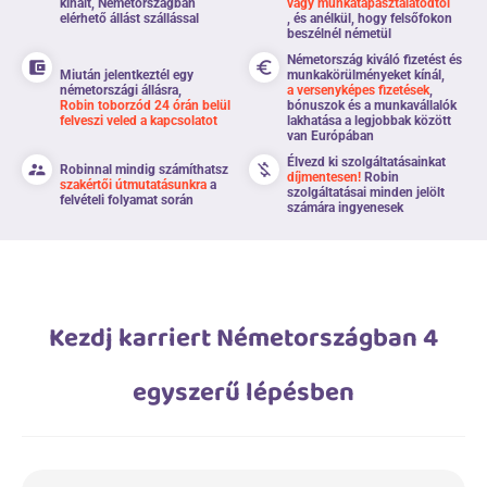
kínált, Németországban
vagy munkatapasztalatodtól
elérhető állást szállással
, és anélkül, hogy felsőfokon
beszélnél németül
Németország kiváló fizetést és
account_balance_wallet
euro_symbol
Miután jelentkeztél egy
munkakörülményeket kínál,
németországi állásra,
a versenyképes fizetések
,
Robin toborzód 24 órán belül
bónuszok és a munkavállalók
felveszi veled a kapcsolatot
lakhatása a legjobbak között
van Európában
Élvezd ki szolgáltatásainkat
supervisor_account
money_off
Robinnal mindig számíthatsz
díjmentesen!
Robin
szakértői útmutatásunkra
a
szolgáltatásai minden jelölt
felvételi folyamat során
számára ingyenesek
Kezdj karriert Németországban 4
egyszerű lépésben