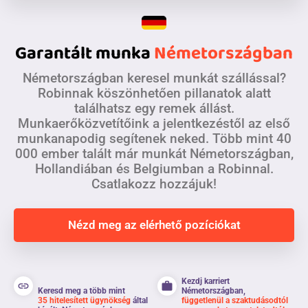
Garantált munka
Németországban
Németországban keresel munkát szállással?
Robinnak köszönhetően pillanatok alatt
találhatsz egy remek állást.
Munkaerőközvetítőink a jelentkezéstől az első
munkanapodig segítenek neked. Több mint 40
000 ember talált már munkát Németországban,
Hollandiában és Belgiumban a Robinnal.
Csatlakozz hozzájuk!
Nézd meg az elérhető pozíciókat
Kezdj karriert
link
work
Keresd meg a több mint
Németországban,
35 hitelesített ügynökség
által
függetlenül a szaktudásodtól