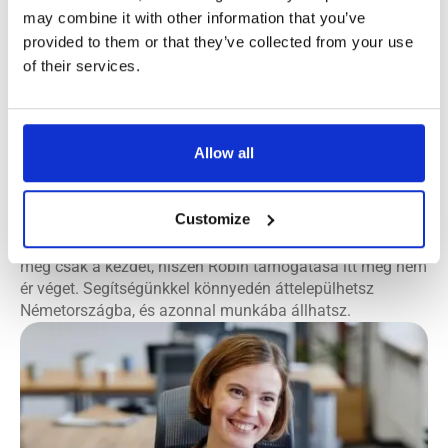
külföldön munkát keresőket a legjobb
may combine it with other information that you’ve
németországi cégekkel
, amelyeknél
provided to them or that they’ve collected from your use
vannak nyitott állások.
of their services.
Küldetésünk, hogy leegyszerűsítsük a folyamatot, és
segítsünk olyan németországi munkát találni, amelyet
Allow all
szeretni fogsz, még mielőtt elhagynád az otthonod. Ha
rendelkezel uniós útlevéllel, sokkal könnyebb a külföldiek
számára megfelelő állásokat találni. Ez leegyszerűsíti az
Customize
egész folyamatot, mivel az Európai Unió polgárai minden
korlátozás nélkül dolgozhatnak Németországban. És ez
még csak a kezdet, hiszen Robin támogatása itt még nem
ér véget. Segítségünkkel könnyedén áttelepülhetsz
Németországba, és azonnal munkába állhatsz.