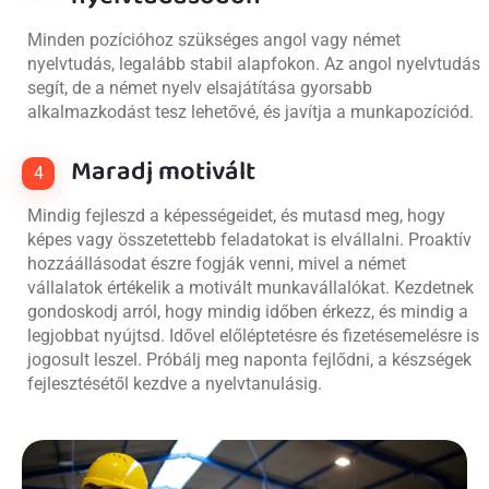
Minden pozícióhoz szükséges angol vagy német
nyelvtudás, legalább stabil alapfokon. Az angol nyelvtudás
segít, de a német nyelv elsajátítása gyorsabb
alkalmazkodást tesz lehetővé, és javítja a munkapozíciód.
Maradj motivált
4
Mindig fejleszd a képességeidet, és mutasd meg, hogy
képes vagy összetettebb feladatokat is elvállalni. Proaktív
hozzáállásodat észre fogják venni, mivel a német
vállalatok értékelik a motivált munkavállalókat. Kezdetnek
gondoskodj arról, hogy mindig időben érkezz, és mindig a
legjobbat nyújtsd. Idővel előléptetésre és fizetésemelésre is
jogosult leszel. Próbálj meg naponta fejlődni, a készségek
fejlesztésétől kezdve a nyelvtanulásig.