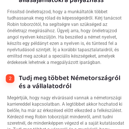
állásajánlatokra pályázhass
Frissítsd önéletrajzod, hogy a munkáltatók többet
tudhassanak meg rólad és képességeidről. Kérj tanácsot
Robin toborzótól, ha segítségre van szükséged az
önéletrajz megírásához. Ügyelj arra, hogy önéletrajzod
angol nyelven készüljön. Ha beszéled a német nyelvet,
készíts egy példányt ezen a nyelven is, és tüntesd fel a
nyelvtudásod szintjét. Írj a korábbi tapasztalataidról, és
említsd meg azokat a speciális készségeket, amelyek
érdekesek lehetnek a megpályázott iparágban.
Tudj meg többet Németországról
2
és a vállalatodról
Megértjük, hogy nagy elvárásaid vannak a németországi
karriereddel kapcsolatban. A legtöbbet akkor hozhatod ki
belőle, ha már az érkezésed előtt elkezded a felkészülést.
Kérdezd meg Robin toborzóját mindenről, amit tudni
szeretnél, de mindenképpen végezd el a saját kutatásodat