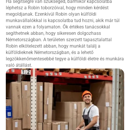
Ha segítségre van szükséged, bármikor kapcsolatba
léphetsz a Robin toborzóival, hogy minden kérdést
megoldjanak. Ezenkívül Robin olyan külföldi
munkavállalókkal is kapcsolatba tud hozni, akik már túl
vannak ezen a folyamaton. Ők értékes tanácsokkal
segíthetnek abban, hogy sikeresen dolgozhass
Németországban. A területen szerzett tapasztalattal
Robin elkötelezett abban, hogy munkát találj a
külföldieknek Németországban, és a lehető
legzökkenőmentesebbé tegye a külföldi életre és munkára
való átállást.