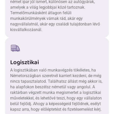
német ipar jól ismert, különösen az autógyárak,
amelyek a világ legjobbjai közé tartoznak.
Termelőmunkásként átlagon felüli
munkakörülmények várnak rád, akár egy
nagyvállalatnál, akár egy családi tulajdonban lévő
kisvállalkozásnál.
Logisztikai
A logisztikában való munkavégzés tökéletes, ha
Németországban szeretnél karriert kezdeni, de még
nincs tapasztalatod. Találhatsz állást még akkor is,
ha alapfokon beszélsz németül vagy angolul. A
raktárban végzett munka megismertet a logisztikai
műveletekkel, és lehetővé teszi, hogy egy vállalaton
belül fejlődj. Ahogy a képességeid fejlődnek, esélyt
kapsz arra, hogy előléptetést és fizetésemelést kérj.