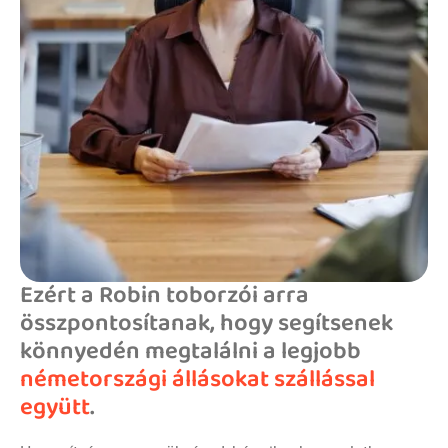
Ezért a Robin toborzói arra
összpontosítanak, hogy segítsenek
könnyedén megtalálni a legjobb
németországi állásokat szállással
együtt
.