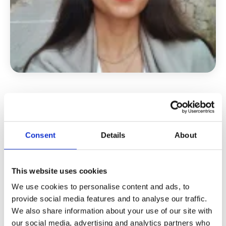
Hogyan talál Robin
Consent
Details
About
munkát szállással
Németországban?
This website uses cookies
We use cookies to personalise content and ads, to
provide social media features and to analyse our traffic.
We also share information about your use of our site with
Robin sikeresen összekapcsolja a
our social media, advertising and analytics partners who