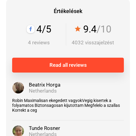
Értékelések
4/5
9.4
/10
star
4 reviews
4032 visszajelzést
Read all reviews
Beatrix Horga
Netherlands
Robin Maximalisan ekegedett vagyokVegig kisertek a
folyamatos Biztonsagosan kijutottam Megfelelo a szallas
Korrekt a ceg
Tunde Rosner
Netherlands