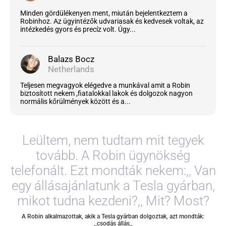
Minden gördülékenyen ment, miután bejelentkeztem a
Robinhoz. Az ügyintézők udvariasak és kedvesek voltak, az
intézkedés gyors és precíz volt. Úgy...
Balazs Bocz
Netherlands
Teljesen megvagyok elégedve a munkával amit a Robin
biztosított nekem ,fiatalokkal lakok és dolgozok nagyon
normális kőrülmények között és a...
Leültem, nem tudtam mit tegyek
tovább. A Robin ügynökség
telefonált. Ezt mondták nekem:,, Van
egy állásajánlatunk a Tesla gyárban,
mikot tudna kezdeni?,, Mit? Most?
A Robin alkalmazottak, akik a Tesla gyárban dolgoztak, azt mondták:
,,csodás állás,,