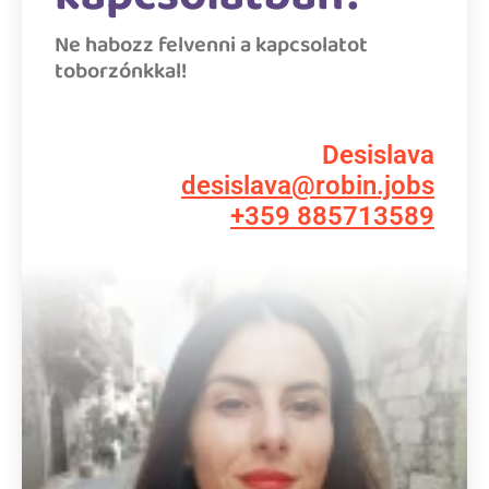
Ne habozz felvenni a kapcsolatot
toborzónkkal!
Desislava
desislava@robin.jobs
+359 885713589