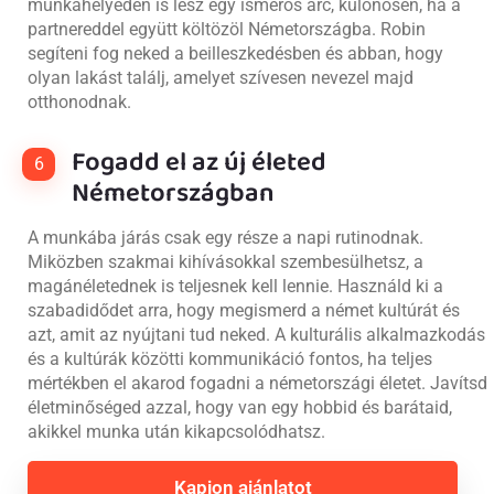
munkahelyeden is lesz egy ismerős arc, különösen, ha a
partnereddel együtt költözöl Németországba. Robin
segíteni fog neked a beilleszkedésben és abban, hogy
olyan lakást találj, amelyet szívesen nevezel majd
otthonodnak.
Fogadd el az új életed
6
Németországban
A munkába járás csak egy része a napi rutinodnak.
Miközben szakmai kihívásokkal szembesülhetsz, a
magánéletednek is teljesnek kell lennie. Használd ki a
szabadidődet arra, hogy megismerd a német kultúrát és
azt, amit az nyújtani tud neked. A kulturális alkalmazkodás
és a kultúrák közötti kommunikáció fontos, ha teljes
mértékben el akarod fogadni a németországi életet. Javítsd
életminőséged azzal, hogy van egy hobbid és barátaid,
akikkel munka után kikapcsolódhatsz.
Kapjon ajánlatot