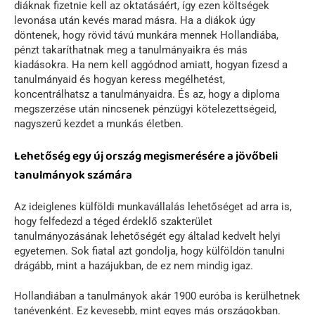
diáknak fizetnie kell az oktatásáért, így ezen költségek
levonása után kevés marad másra. Ha a diákok úgy
döntenek, hogy rövid távú munkára mennek Hollandiába,
pénzt takaríthatnak meg a tanulmányaikra és más
kiadásokra. Ha nem kell aggódnod amiatt, hogyan fizesd a
tanulmányaid és hogyan keress megélhetést,
koncentrálhatsz a tanulmányaidra. És az, hogy a diploma
megszerzése után nincsenek pénzügyi kötelezettségeid,
nagyszerű kezdet a munkás életben.
Lehetőség egy új ország megismerésére a jövőbeli
tanulmányok számára
Az ideiglenes külföldi munkavállalás lehetőséget ad arra is,
hogy felfedezd a téged érdeklő szakterület
tanulmányozásának lehetőségét egy általad kedvelt helyi
egyetemen. Sok fiatal azt gondolja, hogy külföldön tanulni
drágább, mint a hazájukban, de ez nem mindig igaz.
Hollandiában a tanulmányok akár 1900 euróba is kerülhetnek
tanévenként. Ez kevesebb, mint egyes más országokban.