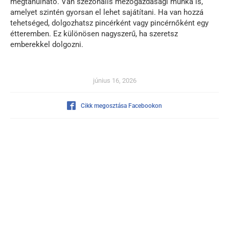
megtanulható. Van szezonális mezőgazdasági munka is,
amelyet szintén gyorsan el lehet sajátítani. Ha van hozzá
tehetséged, dolgozhatsz pincérként vagy pincérnőként egy
étteremben. Ez különösen nagyszerű, ha szeretsz
emberekkel dolgozni.
június 16, 2026
Cikk megosztása Facebookon