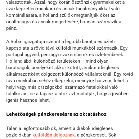
választottak. Azzal, hogy korán ösztönzik gyermekeiket a
szakképzetlen munkára és annak tanulmányaikkal való
kombinálására, a holland szülők megtanítják őket az
önállóságra és annak megértésére, honnan származik a
pénz.
A Robin igazgatója szerint a legtöbb barátja és üzleti
kapcsolata a rövid távú külföldi munkákból származik. Egy
portugál ügyvéd, pénzügyi szakemberek és üzletemberek
Hollandiából különböző területeken – mind olyan
barátságok, amelyeket akkor kötött, amikor ideiglenes
alkalmazottként dolgozott különböző vállalatoknál. Egy rövid
távú munkában nehéz elképzelni, mennyire hasznos lehet a
helyi vagy más országokból származó fiatalokkal való
találkozás, de a tapasztalatok azt mutatják, hogy a jövőben
igenis hasznos lehet.
Lehetőségek pénzkeresésre az oktatáshoz
Talán a legfontosabb ok, amiért a diákok ideiglenes
pozíciókban
külföldön dolgoznak
, a pénzkereset. Sok