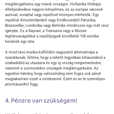
meglátogathatsz egy másik országot. Hollandia földrajzi
elhelyezkedése nagyon kényelmes, és az európai városok
autóval, vonattal vagy repülővel könnyen elérhetők. Egy
repülőút Amszterdamból vagy Eindhovenből Párizsba,
Brüsszelbe, Londonba vagy Berlinbe mindössze egy órát vesz
igénybe. És a Raynair, a Transavia vagy a Wizzair
légitársaságokkal a repülőjegyek körülbelül 100 euróba
kerülnek egy útra.
A rövid távú munka külföldön nagyszerű alternatívája a
nyaralásnak, feltéve, hogy a lehető legjobban kihasználod a
szabadidőd az utazásra és egy új ország megismerésére,
valamint a szomszédos országok meglátogatására. Az
egyetlen hátrány, hogy valószínűleg nem fogsz sok pénzt
megtakarítani ezzel a módszerrel. Ezért ez az te személyes
prioritásaidtól függ.
4. Pénzre van szükségem!