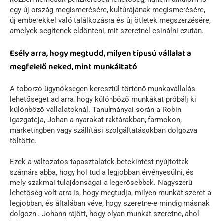
egy új ország megismerésére, kultúrájának megismerésére,
új emberekkel való találkozásra és új ötletek megszerzésére,
amelyek segítenek eldönteni, mit szeretnél csinálni ezután.
Esély arra, hogy megtudd, milyen típusú vállalat a
megfelelő neked, mint munkáltató
A toborzó ügynökségen keresztül történő munkavállalás
lehetőséget ad arra, hogy különböző munkákat próbálj ki
különböző vállalatoknál. Tanulmányai során a Robin
igazgatója, Johan a nyarakat raktárakban, farmokon,
marketingben vagy szállítási szolgáltatásokban dolgozva
töltötte.
Ezek a változatos tapasztalatok betekintést nyújtottak
számára abba, hogy hol tud a legjobban érvényesülni, és
mely szakmai tulajdonságai a legerősebbek. Nagyszerű
lehetőség volt arra is, hogy megtudja, milyen munkát szeret a
legjobban, és általában véve, hogy szeretne-e mindig másnak
dolgozni. Johann rájött, hogy olyan munkát szeretne, ahol