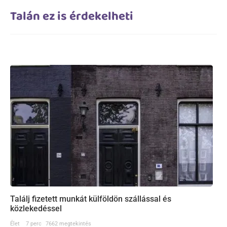
Talán ez is érdekelheti
Találj fizetett munkát külföldön szállással és
közlekedéssel
Élet
7 perc
7662 megtekintés