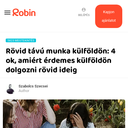
account_circle
menu
Kapjon
BELÉPÉS
ajánlatot
5823 MEGTEKINTÉS
Rövid távú munka külföldön: 4
ok, amiért érdemes külföldön
dolgozni rövid ideig
Szabolcs Szecsei
Author