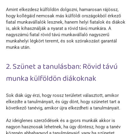
Amint elkezdesz külföldön dolgozni, hamarosan rájössz,
hogy kollégáid nemcsak más külföldi országokból érkező
fiatal munkavállalók lesznek, hanem helyi fiatalok és diákok
is, akik kihasználják a nyarat a rövid távú munkára. A
nagyszámú fiatal rövid távú munkavállaló nagyszerű
munkahelyi légkört teremt, és sok szórakozást garantál
munka után.
2. Szünet a tanulásban: Rövid távú
munka külföldön diákoknak
Sok diák úgy érzi, hogy rossz területet választott, amikor
elkezdte a tanulmányait, és úgy dönt, hogy szünetet tart a
következő tanévig, amikor újra elkezdheti a tanulmányait.
Az ideiglenes szerződések és a gyors munkák akkor is
nagyon hasznosak lehetnek, ha úgy döntesz, hogy a tanév
közepén abbahagyod a tanulmányaid, vagy ha szünetet