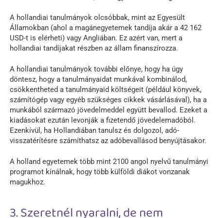
A hollandiai tanulmányok olcsóbbak, mint az Egyesült
Államokban (ahol a magánegyetemek tandíja akár a
42 162
USD
-t is elérheti) vagy Angliában. Ez azért van, mert a
hollandiai tandíjakat részben az állam finanszírozza.
A hollandiai tanulmányok további előnye, hogy ha úgy
döntesz, hogy a tanulmányaidat munkával kombinálod,
csökkentheted a tanulmányaid költségeit (például könyvek,
számítógép vagy egyéb szükséges cikkek vásárlásával), ha a
munkából származó jövedelmeddel együtt bevallod. Ezeket a
kiadásokat ezután levonják a fizetendő jövedelemadóból.
Ezenkívül, ha Hollandiában tanulsz és dolgozol, adó-
visszatérítésre számíthatsz az adóbevallásod benyújtásakor.
A holland egyetemek több mint 2100 angol nyelvű tanulmányi
programot kínálnak, hogy több külföldi diákot vonzanak
magukhoz.
3. Szeretnél nyaralni, de nem