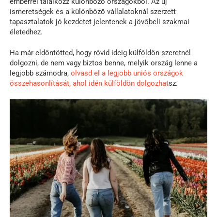
emberrel találkozz különböző országokból. Az új
ismeretségek és a különböző vállalatoknál szerzett
tapasztalatok jó kezdetet jelentenek a jövőbeli szakmai
életedhez.
Ha már eldöntötted, hogy rövid ideig külföldön szeretnél
dolgozni, de nem vagy biztos benne, melyik ország lenne a
legjobb számodra,
olvasd el a legjobb uniós országok
összehasonlítását, ahol idén külföldön dolgozhat
sz.