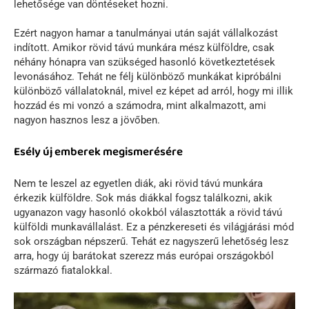
lehetősége van döntéseket hozni.
Ezért nagyon hamar a tanulmányai után saját vállalkozást
indított. Amikor rövid távú munkára mész külföldre, csak
néhány hónapra van szükséged hasonló következtetések
levonásához. Tehát ne félj különböző munkákat kipróbálni
különböző vállalatoknál, mivel ez képet ad arról, hogy mi illik
hozzád és mi vonzó a számodra, mint alkalmazott, ami
nagyon hasznos lesz a jövőben.
Esély új emberek megismerésére
Nem te leszel az egyetlen diák, aki rövid távú munkára
érkezik külföldre. Sok más diákkal fogsz találkozni, akik
ugyanazon vagy hasonló okokból választották a rövid távú
külföldi munkavállalást. Ez a pénzkereseti és világjárási mód
sok országban népszerű. Tehát ez nagyszerű lehetőség lesz
arra, hogy új barátokat szerezz más európai országokból
származó fiatalokkal.