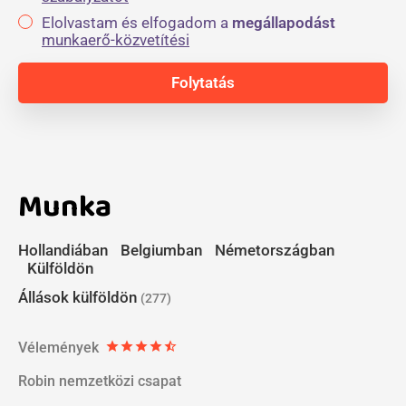
Elolvastam és elfogadom a
megállapodást
munkaerő-közvetítési
Munka
Hollandiában
Belgiumban
Németországban
Külföldön
Állások külföldön
(277)
Vélemények
star
star
star
star
star_half
Robin nemzetközi csapat