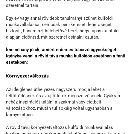
szeretnél tartani.
Egy év vagy annál rövidebb tanulmányi szünet külföldi
munkavállalással nemcsak pénzkereseti lehetőséget
biztosít, hanem azt is lehetővé teszi, hogy tapasztalataid
alapján eldöntsd, mit szeretnél csinálni ezután.
Íme néhány jó ok, amiért érdemes toborzó ügynökséget
igénybe venni a rövid távú munka külföldön esetében a fenti
esetekben:
Környezetváltozás
Az ideiglenes áthelyezés nagyszerű módja lehet a
feltöltődésnek és az új ötletek megszerzésének. Gyakran
nehéz inspirációt találni a szakmai vagy életbeli
változásokhoz, miután túl sokáig voltál ugyanabban a
környezetben.
A rövid távú környezetváltozás külföldi munkavállalás
közben nemcsak pénzkereseti lehetőség, hanem alkalom is