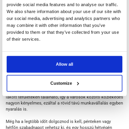
provide social media features and to analyse our traffic.
We also share information about your use of our site with
our social media, advertising and analytics partners who
Amikor rövid távú munkára mész külföldre, sokszor
may combine it with other information that you’ve
megkövetelik, hogy hétfőtől péntekig dolgozz. Ez szabad
provided to them or that they’ve collected from your use
hétvégéket biztosít, hogy megismerd azt az országot, ahol
of their services.
dolgozol.
Próbálj beszélgetni a helyiekkel, hogy megtudd, mit érdemes
megnézni azon a területen, ahol élsz és dolgozol. Lehet, hogy
Allow all
a látnivalók közel lesznek, és kerékpárral is elérheted őket.
Miután megismerted a közvetlen környéket, meglátogathatsz
Customize
más városokat is. Ezt nagyon könnyű megtenni a
tömegközlekedés használatával. Sok vállalkozás sűrűn
lakott területeken található, így a városok közötti közlekedés
nagyon kényelmes, ezáltal a rövid távú munkavállalás egyben
nyaralás is.
Még ha a legtöbb időt dolgoznod is kell, pénteken vagy
hétfőn szabadnapot vehetsz ki, és egy hosszú hétvégén