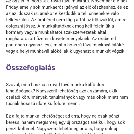
Az ősz is jó időszak a rövid távú munkára. November a Black
Friday, amely sok munkaerőt igényel az előkészítéshez, és ez
az az időszak is, amikor elkezdődik a téli ünnepekre való
felkészülés. Az órabéred nem függ attól az időszaktól, amire
dolgozni jössz. A munkáltatóknak meg kell felelniük a
kormány vagy a munkáltatói szakszervezetek által
meghatározott fizetési követelményeknek. Az órabéred
pontosan ugyanaz lesz, mint a hosszú távú munkavállalóké
vagy a helyi munkavállalóké, akik ugyanazt a munkát végzik.
Összefoglalás
Szóval, mi a haszna a rövid távú munka külföldön
lehetőségnek? Nagyszerű lehetőség azok számára, akik
családi körülmények, tanulmányok vagy más okok miatt nem
tudnak hosszú időre külföldre menni.
Ez a fajta munka lehetőséget ad arra, hogy ne csak pénzt
keress, hanem megismerj egy új országot anélkül, hogy sok
pénzt költenél. Nagyszerű lehetőség arra is, hogy sok új