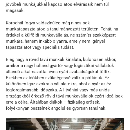
jövőbeli munkájukkal kapcsolatos elvárásaik nem túl
magasak.
Korodnál fogva valószínűleg még nincs sok
munkatapasztalatod a tanulmányozott területen. Tehát, ha
érdekel a külföldi munkavállalás, ne számíts szakképzett
munkára, hanem inkább olyanra, amely nem igényel
tapasztalatot vagy speciális tudást.
Elég nagy a rövid távú munkák kínálata, különösen akkor,
amikor a nagy holland gyártó- vagy logisztikai vállalatok
állandó alkalmazottai éves nyári szabadságukat töltik.
Ezekben az időkben szükségessé válik a pótlásuk. Ez
különösen igaz azokra a vállalatokra, ahol a nyár az év
legforgalmasabb időszaka. A litvániai vagy más uniós
országokból érkező rövid távú munkavállalók ezért ideálisak
erre a célra. Általában diákok – fizikailag erősek,
folyékonyan beszélnek angolul és gyorsan tanulnak.