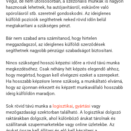
Végül, de nem utolsósorban, a szezonális munkák is nagyon
hasznosak lehetnek, ha autójavításról, esküvőre való
spórolásról stb. szeretnél gondoskodni. Az ideiglenes
külföldi pozíciók segíthetnek neked rövid időn belül
megtakarítani a szükséges pénzt.
Bár nem szabad arra számítanod, hogy hirtelen
meggazdagszol, az ideiglenes külföldi szerződések
segíthetnek nagyobb pénzügyi szabadságot biztosítani.
Nincs szükséged hosszú képzési időre a rövid távú munka
megkezdéséhez. Csak néhány hét képzés elegendő ahhoz,
hogy megértsd, hogyan kell elvégezni ezeket a szerepeket.
Ha hosszabb képzésre lenne szükség, a munkáltató elvárná,
hogy az újonnan érkezett és képzett munkavállaló hosszabb
ideig külföldön maradjon.
Sok rövid távú munka a
logisztikai
,
gyártási
vagy
mezőgazdasági szektorban található. A logisztikai dolgozó
raktárakban dolgozik, ahol különböző árukat tárolnak és
szállítanak szupermarketekbe vagy online üzletekbe. Az
árukat össze kell állítani és elő kell készíteni a