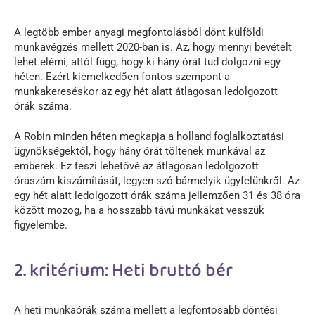
A legtöbb ember anyagi megfontolásból dönt külföldi
munkavégzés mellett 2020-ban is. Az, hogy mennyi bevételt
lehet elérni, attól függ, hogy ki hány órát tud dolgozni egy
héten. Ezért kiemelkedően fontos szempont a
munkakereséskor az egy hét alatt átlagosan ledolgozott
órák száma.
A Robin minden héten megkapja a holland foglalkoztatási
ügynökségektől, hogy hány órát töltenek munkával az
emberek. Ez teszi lehetővé az átlagosan ledolgozott
óraszám kiszámítását, legyen szó bármelyik ügyfelünkről. Az
egy hét alatt ledolgozott órák száma jellemzően 31 és 38 óra
között mozog, ha a hosszabb távú munkákat vesszük
figyelembe.
2. kritérium: Heti bruttó bér
A heti munkaórák száma mellett a legfontosabb döntési