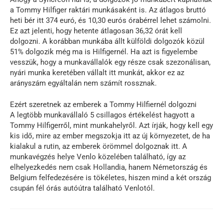
a Tommy Hilfiger raktári munkásaként is. Az átlagos bruttó
heti bér itt 374 euró, és 10,30 eurós órabérrel lehet számolni.
Ez azt jelenti, hogy hetente átlagosan 36,32 órát kell
dolgozni. A korábban munkába állt külföldi dolgozók közül
51% dolgozik még ma is Hilfigernél. Ha azt is figyelembe
vesszük, hogy a munkavállalók egy része csak szezonálisan,
nyári munka keretében vállalt itt munkát, akkor ez az
arányszám egyáltalán nem számít rossznak.
Ezért szeretnek az emberek a Tommy Hilfiernél dolgozni
A legtöbb munkavállaló 5 csillagos értékelést hagyott a
Tommy Hilfigerről, mint munkahelyről. Azt írják, hogy kell egy
kis idő, mire az ember megszokja itt az új környezetet, de ha
kialakul a rutin, az emberek örömmel dolgoznak itt. A
munkavégzés helye Venlo közelében található, így az
elhelyezkedés nem csak Hollandia, hanem Németország és
Belgium felfedezésére is tökéletes, hiszen mind a két ország
csupán fél órás autóútra található Venlotól.