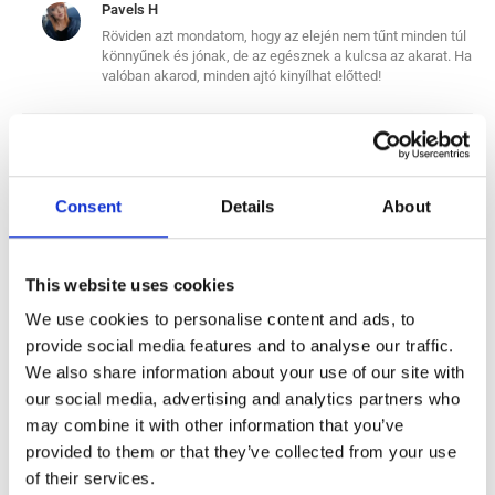
Pavels H
Röviden azt mondatom, hogy az elején nem tűnt minden túl
könnyűnek és jónak, de az egésznek a kulcsa az akarat. Ha
valóban akarod, minden ajtó kinyílhat előtted!
Nekem való a Tommy Hilfiger raktári munkás
pozíciója 2020-ban?
Consent
Details
About
Amennyiben Ön olyan munkalehetőséget keres, ahol meleg
és tiszta munkakörnyezet várja, és ahol a munka nem túl
This website uses cookies
megterhelő, akkor igen, a Tommy Hilfiger raktáros pozíciója
jó választás lehet. A Tommy Hilfiger ráadásul a párokat is
We use cookies to personalise content and ads, to
szívesen fogadja, ami külön előny, ha nem egyedül tervez
provide social media features and to analyse our traffic.
külföldre költözni.
We also share information about your use of our site with
our social media, advertising and analytics partners who
Ajánlott:
(link to Tommy Hilfiger vacancy)
may combine it with other information that you’ve
provided to them or that they’ve collected from your use
#3 Raktári munkás a Modexpress-
of their services.