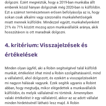
dolgozni. Ezért megnéztük, hogy a 2019-ban munkába állt
emberek közül hányan dolgoznak még 2020-ban is külföldön.
Ezt a számot természetesen erősen befolyásolja az is, hogy
sokan csak alkalmi vagy szezonális munkalehetőségek
miatt mennek külföldre. Mindezzel együtt, munkahelyenként
21% és 71% között mozog azon munkavállalók aránya, akik
hosszútávon is ott maradnak dolgozni.
4. kritérium: Visszajelzések és
értékelések
Minden olyan ügyfél, aki a Robin segítségével talál külföldi
munkát, értékelést írhat mind a Robin szolgáltatásairól, mind
a vállalatról, ahol dolgozott, és ezekért a visszajelzésekért
mi nagyon hálásak vagyunk. Ezek segítik ugyanis a Robint
abban, hogy megtudja, mikor elégedettek a munkavállalók
külföldön, és melyik vállalatnál mi történik. Amennyiben
valaki értékelést ír egy vállalatról, akkor az az adott vállalat
minden hirdetésénél látható lesz majd. A Robin