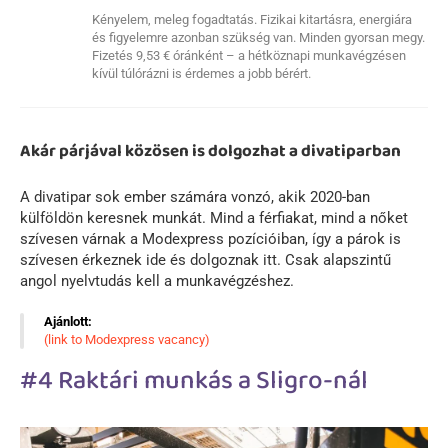
Kényelem, meleg fogadtatás. Fizikai kitartásra, energiára
és figyelemre azonban szükség van. Minden gyorsan megy.
Fizetés 9,53 € óránként – a hétköznapi munkavégzésen
kívül túlórázni is érdemes a jobb bérért.
Akár párjával közösen is dolgozhat a divatiparban
A divatipar sok ember számára vonzó, akik 2020-ban
külföldön keresnek munkát. Mind a férfiakat, mind a nőket
szívesen várnak a Modexpress pozícióiban, így a párok is
szívesen érkeznek ide és dolgoznak itt. Csak alapszintű
angol nyelvtudás kell a munkavégzéshez.
Ajánlott:
(link to Modexpress vacancy)
#4 Raktári munkás a Sligro-nál