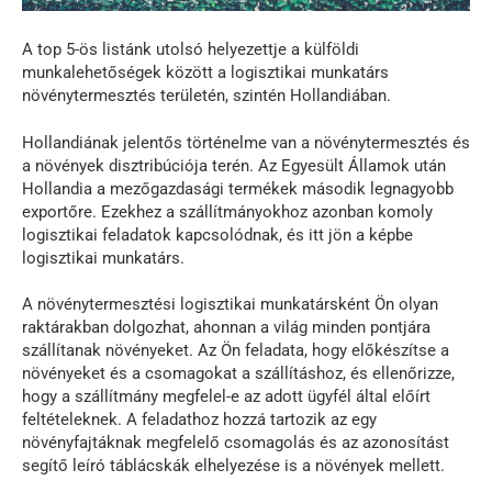
A top 5-ös listánk utolsó helyezettje a külföldi
munkalehetőségek között a logisztikai munkatárs
növénytermesztés területén, szintén Hollandiában.
Hollandiának jelentős történelme van a növénytermesztés és
a növények disztribúciója terén. Az Egyesült Államok után
Hollandia a mezőgazdasági termékek második legnagyobb
exportőre. Ezekhez a szállítmányokhoz azonban komoly
logisztikai feladatok kapcsolódnak, és itt jön a képbe
logisztikai munkatárs.
A növénytermesztési logisztikai munkatársként Ön olyan
raktárakban dolgozhat, ahonnan a világ minden pontjára
szállítanak növényeket. Az Ön feladata, hogy előkészítse a
növényeket és a csomagokat a szállításhoz, és ellenőrizze,
hogy a szállítmány megfelel-e az adott ügyfél által előírt
feltételeknek. A feladathoz hozzá tartozik az egy
növényfajtáknak megfelelő csomagolás és az azonosítást
segítő leíró táblácskák elhelyezése is a növények mellett.