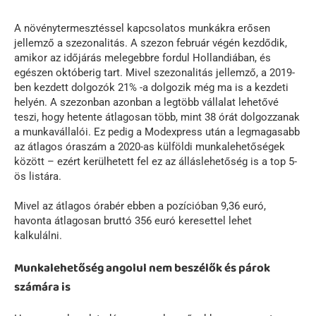
A növénytermesztéssel kapcsolatos munkákra erősen
jellemző a szezonalitás. A szezon február végén kezdődik,
amikor az időjárás melegebbre fordul Hollandiában, és
egészen októberig tart. Mivel szezonalitás jellemző, a 2019-
ben kezdett dolgozók 21% -a dolgozik még ma is a kezdeti
helyén. A szezonban azonban a legtöbb vállalat lehetővé
teszi, hogy hetente átlagosan több, mint 38 órát dolgozzanak
a munkavállalói. Ez pedig a Modexpress után a legmagasabb
az átlagos óraszám a 2020-as külföldi munkalehetőségek
között – ezért kerülhetett fel ez az álláslehetőség is a top 5-
ös listára.
Mivel az átlagos órabér ebben a pozícióban 9,36 euró,
havonta átlagosan bruttó 356 euró keresettel lehet
kalkulálni.
Munkalehetőség angolul nem beszélők és párok
számára is