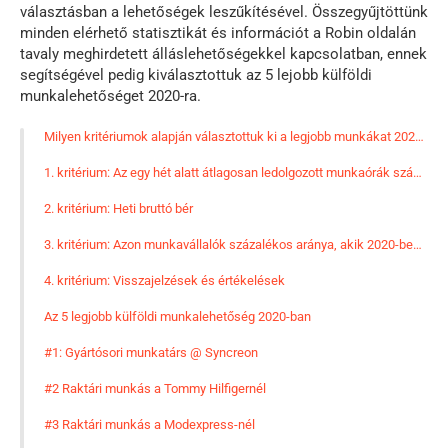
választásban a lehetőségek leszűkítésével. Összegyűjtöttünk
minden elérhető statisztikát és információt a Robin oldalán
tavaly meghirdetett álláslehetőségekkel kapcsolatban, ennek
segítségével pedig kiválasztottuk az 5 lejobb külföldi
munkalehetőséget 2020-ra.
Milyen kritériumok alapján választottuk ki a legjobb munkákat 2020-ra?
1. kritérium: Az egy hét alatt átlagosan ledolgozott munkaórák száma
2. kritérium: Heti bruttó bér
3. kritérium: Azon munkavállalók százalékos aránya, akik 2020-ben még mindig külföldön dolgoznak
4. kritérium: Visszajelzések és értékelések
Az 5 legjobb külföldi munkalehetőség 2020-ban
#1: Gyártósori munkatárs @ Syncreon
#2 Raktári munkás a Tommy Hilfigernél
#3 Raktári munkás a Modexpress-nél