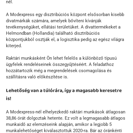
nél.
A Modexpress egy disztribúciós központ elsősorban kisebb
divatmárkák számára, amelyek bővíteni kívánják
tevékenységüket, ellátási területüket. A divattermékeket a
Helmondban (Hollandia) található disztribúciós
központjukból osztják el, a logisztika pedig az egész világra
kiterjed.
Raktári munkásként Ön lehet felelős a különböző típusú
ügyfelek rendeléseinek összegyűjtéséért. A feladathoz
hozzátartozik még a megrendelések csomagolása és
szállításra való előkészítése is.
Lehetőség van a túlórára, így a magasabb keresetre
is!
A Modexpress-nél elhelyezkedő raktári munkások átlagosan
38,86 órát dolgoztak hetente. Ez volt a legmagasabb átlagos
munkaidő az elemzéseink alapján, amikor a legjobb 5
munkalehetőséget kiválasztottuk 2020-ra. Bár az óránkénti