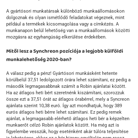
A gyártósori munkatársak különböző munkaállomásokon
dolgoznak és olyan ismétlődő feladatokat végeznek, mint
például a termékek kicsomagolása vagy a címkézés. A
munkanapon belül lehetőség van a munkaállomások közötti
mozgásra az egyhangúság elkerülése érdekében.
Mitől lesz a Synchreon pozíciója a legjobb külföldi
munkalehetőség 2020-ban?
A válasz pedig a pénz! Gyártósori munkásként hetente
körülbelül 37,51 ledolgozott órára lehet számítani, ez pedig a
második legmagasabbnak számít a Robin ajánlatai között.
Ha az átlagos heti bért szeretnénk kiszámítani, szorozzuk
össze ezt a 37,51 órát az átlagos órabérrel, mely a Syncreon
ajánlata szerint 10,38 euró. Így azt mondhatjuk, hogy 389
eurós átlagos heti bérre lehet számítani. Ez pedig remek
ajánlat, a legmagasabb elérhető átlagos heti bér a képzelten
munkaerőt célzó Robin ajánlatok között. Ha még azt is
figyelembe vesszük, hogy eseténként akár túlóra teljesítése