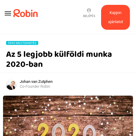
account_circle
menu
Kapjon
BELÉPÉS
ajánlatot
5995 MEGTEKINTÉS
Az 5 legjobb külföldi munka
2020-ban
Johan van Zutphen
Co-Founder Robin