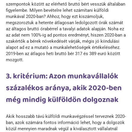
szempontok között az elérhető bruttó bért vesszük általában
figyelembe. Milyen bevételre lehet számítani külföldi
munkával 2020-ban? Ahhoz, hogy ezt kiszámoljuk,
megszoroztuk a hetente átlagosan ledolgozott órák számát
az áltagos bruttó órabérrel a tavalyi adatok alapján. Noha ez
az adat nem 100%-ig ad pontos eredményt, hiszen 2020-ban a
szakértők a bérek növekedését várják, mégis jó kiindulási
alapot ad ez a mutató a munkalehetőségek értékeléséhez.
2019-ben az átlagos heti bruttó bér 317 és 389 euró között
mozgott.
3. kritérium: Azon munkavállalók
százalékos aránya, akik 2020-ben
még mindig külföldön dolgoznak
Akik hosszabb távú külföldi munkavégzéssel terveznek 2020-
ban, azok számára fontos információ lehet, hogy a dolgozók
közül mennyien maradnak végül a kiválasztott vállalatnál