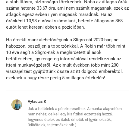
a stabilitásra, biztonságra törekednek. Noha az átlagos órák
száma hetente 33,67 óra, ami nem számít magasnak, ezek az
átlagok egész évben ilyen magasak maradnak. Ha az
óránkénti 10,93 euróval számolunk, hetente átlagosan 368
eurót lehet keresni ebben a pozícióban.
Ha érdekli munkalehetőségünk a Sligro-nál 2020-ban, ne
habozzon, beszéljen a toborzónkkal. A Robin már több mint
10 éve segít a Sligro-nak a meghirdetett állások
betöltésében, így rengeteg információval rendelkezünk az
itteni munkavégzésről. Az elmúlt években több mint 200
visszajelzést gyűjtöttünk össze az itt dolgozó emberektől,
ezeknek a nagy része pedig 5 csillagos értékelés!
Vytautas K
Jók a feltételek a pénzkeresethez. A munka alapvetően
nem nehéz, de kell egy kis fizikai edzettség hozzá.
Ingyenes ételek és italok érhetők el (gyümölcsök,
üdítőitalok, tejtermékek stb.)