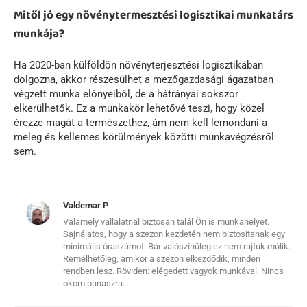
Mitől jó egy növénytermesztési logisztikai munkatárs
munkája?
Ha 2020-ban külföldön növényterjesztési logisztikában
dolgozna, akkor részesülhet a mezőgazdasági ágazatban
végzett munka előnyeiből, de a hátrányai sokszor
elkerülhetők. Ez a munkakör lehetővé teszi, hogy közel
érezze magát a természethez, ám nem kell lemondani a
meleg és kellemes körülmények közötti munkavégzésről
sem.
Valdemar P
Valamely vállalatnál biztosan talál Ön is munkahelyet.
Sajnálatos, hogy a szezon kezdetén nem biztosítanak egy
minimális óraszámot. Bár valószínűleg ez nem rajtuk múlik.
Remélhetőleg, amikor a szezon elkezdődik, minden
rendben lesz. Röviden: elégedett vagyok munkával. Nincs
okom panaszra.