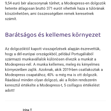
9,54 euró bér alacsonynak tűnhet, a Modexpress-en dolgozók
hetente átlagosan bruttó 371 eurót vihettek haza a túlórának
köszönhetően, ami összességében remek keresetnek
számít.
Barátságos és kellemes környezet
Az dolgozóktól kapott visszajelzések alapján észrevettük,
hogy a dél-európai országokból, például Portugáliából
származó munkavállalók különösen élvezik a munkát a
Modexpress-nél. A munka kellemes, meleg és kényelmes
környezetben zajlik. Azoknak, akik 2019-ben csatlakoztak a
Modexpress csapatához, 40% -a még ma is ott dolgozik.
Ráadásul minden olyan dolgozó, aki a Robin rendszerén
keresztül értékelte a Modexpress-t, 5 csillagos értékelést
adott!
Irina T