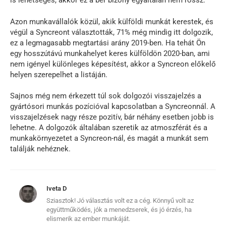
is lehetséges, akkor ez a bér bizony egyáltalán nem rossz.
Azon munkavállalók közül, akik külföldi munkát kerestek, és
végül a Syncreont választották, 71% még mindig itt dolgozik,
ez a legmagasabb megtartási arány 2019-ben. Ha tehát Ön
egy hosszútávú munkahelyet keres külföldön 2020-ban, ami
nem igényel különleges képesítést, akkor a Syncreon előkelő
helyen szerepelhet a listáján.
Sajnos még nem érkezett túl sok dolgozói visszajelzés a
gyártósori munkás pozícióval kapcsolatban a Syncreonnál. A
visszajelzések nagy része pozitív, bár néhány esetben jobb is
lehetne. A dolgozók általában szeretik az atmoszférát és a
munkakörnyezetet a Syncreon-nál, és magát a munkát sem
találják nehéznek.
Iveta D
Sziasztok! Jó választás volt ez a cég. Könnyű volt az
együttműködés, jók a menedzserek, és jó érzés, ha
elismerik az ember munkáját.