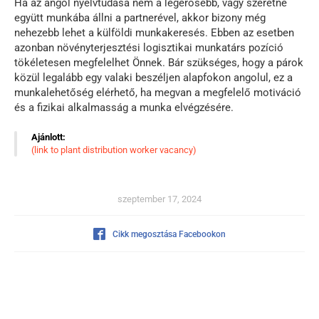
Ha az angol nyelvtudása nem a legerősebb, vagy szeretne
együtt munkába állni a partnerével, akkor bizony még
nehezebb lehet a külföldi munkakeresés. Ebben az esetben
azonban növényterjesztési logisztikai munkatárs pozíció
tökéletesen megfelelhet Önnek. Bár szükséges, hogy a párok
közül legalább egy valaki beszéljen alapfokon angolul, ez a
munkalehetőség elérhető, ha megvan a megfelelő motiváció
és a fizikai alkalmasság a munka elvégzésére.
Ajánlott:
(link to plant distribution worker vacancy)
szeptember 17, 2024
Cikk megosztása Facebookon