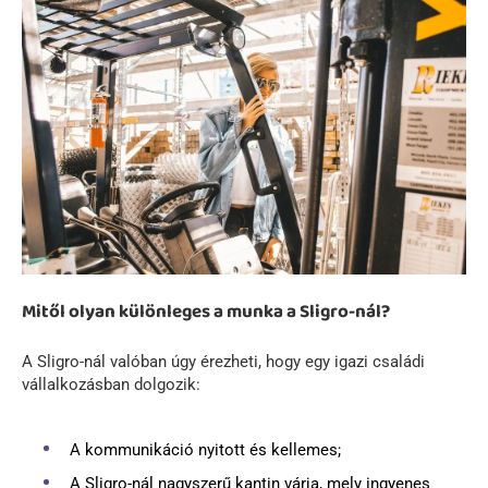
Mitől olyan különleges a munka a Sligro-nál?
A Sligro-nál valóban úgy érezheti, hogy egy igazi családi
vállalkozásban dolgozik:
A kommunikáció nyitott és kellemes;
A Sligro-nál nagyszerű kantin várja, mely ingyenes