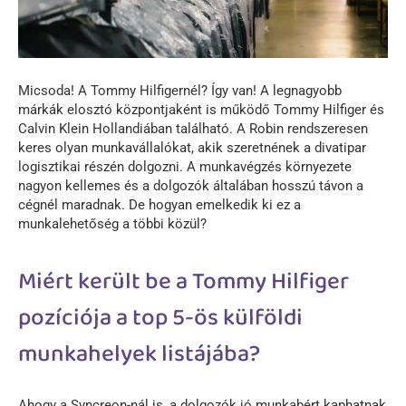
Micsoda! A Tommy Hilfigernél? Így van! A legnagyobb
márkák elosztó központjaként is működő Tommy Hilfiger és
Calvin Klein Hollandiában található. A Robin rendszeresen
keres olyan munkavállalókat, akik szeretnének a divatipar
logisztikai részén dolgozni. A munkavégzés környezete
nagyon kellemes és a dolgozók általában hosszú távon a
cégnél maradnak. De hogyan emelkedik ki ez a
munkalehetőség a többi közül?
Miért került be a Tommy Hilfiger
pozíciója a top 5-ös külföldi
munkahelyek listájába?
Ahogy a Syncreon-nál is, a dolgozók jó munkabért kaphatnak