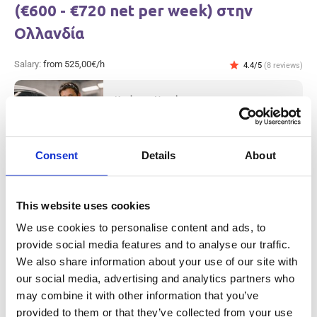
(€600 - €720 net per week) στην
Ολλανδία
Salary:
from 525,00€/h
star
4.4/5
(8 reviews)
Kuehne + Nagel
Netherlands, Netherlands
Available positions:
4/4
Position is open for:
14 ημέρες
Consent
Details
About
This website uses cookies
We use cookies to personalise content and ads, to
Car Painter (€600 - €750 net per week)
provide social media features and to analyse our traffic.
στην Ολλανδία
We also share information about your use of our site with
our social media, advertising and analytics partners who
Salary:
from 600,00€/h
star_border
0/5
(0 reviews)
may combine it with other information that you’ve
provided to them or that they’ve collected from your use