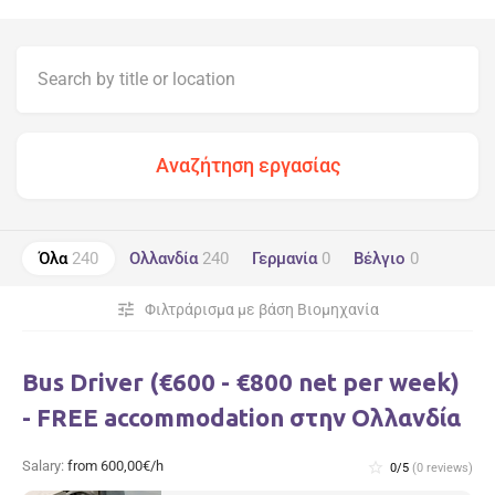
Όλα
240
Ολλανδία
240
Γερμανία
0
Βέλγιο
0
tune
Φιλτράρισμα με βάση Βιομηχανία
Bus Driver (€600 - €800 net per week)
- FREE accommodation στην Ολλανδία
Salary:
from 600,00€/h
star_border
0/5
(0 reviews)