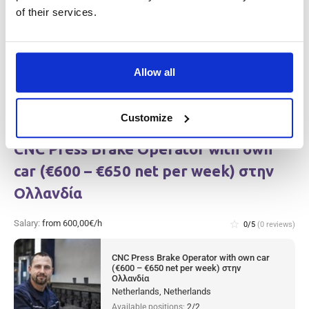
Car Painter (€600 - €750 net per week)
of their services.
στην Ολλανδία
Netherlands, Netherlands
Available positions:
4/4
Position is open for:
14 ημέρες
Allow all
Customize
CNC Press Brake Operator with own
car (€600 – €650 net per week) στην
Ολλανδία
Salary:
from 600,00€/h
star_border
0/5
(0 reviews)
CNC Press Brake Operator with own car
(€600 – €650 net per week) στην
Ολλανδία
Netherlands, Netherlands
Available positions:
2/2