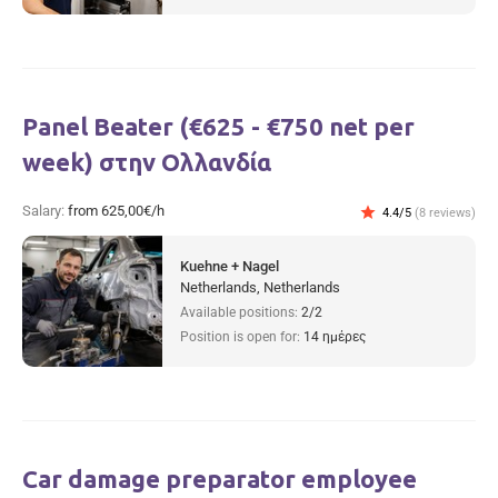
Panel Beater (€625 - €750 net per
week) στην Ολλανδία
Salary:
from 625,00€/h
star
4.4/5
(8 reviews)
Kuehne + Nagel
Netherlands, Netherlands
Available positions:
2/2
Position is open for:
14 ημέρες
Car damage preparator employee