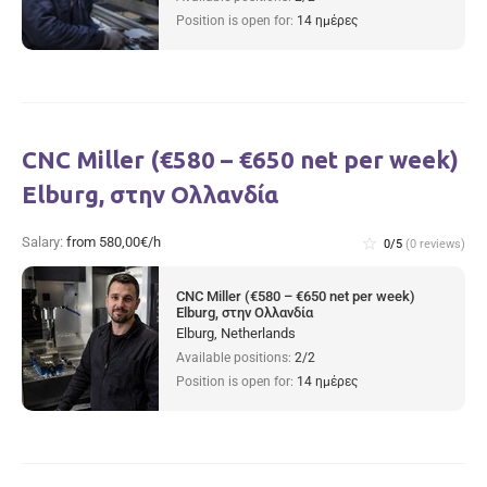
Position is open for:
14 ημέρες
CNC Miller (€580 – €650 net per week)
Elburg, στην Ολλανδία
Salary:
from 580,00€/h
star_border
0/5
(0 reviews)
CNC Miller (€580 – €650 net per week)
Elburg, στην Ολλανδία
Elburg, Netherlands
Available positions:
2/2
Position is open for:
14 ημέρες