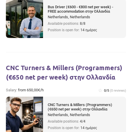
Bus Driver (€600 - €800 net per week) -
FREE accommodation στην Ολλανδία
Netherlands, Netherlands
Available positions:
8/8
Position is open for:
14 ημέρες
CNC Turners & Millers (Programmers)
(€650 net per week) στην Ολλανδία
Salary:
from 650,00€/h
star_border
0/5
(0 reviews)
CNC Turners & Millers (Programmers)
(€650 net per week) στην Ολλανδία
Netherlands, Netherlands
Available positions:
4/4
Position is open for:
14 ημέρες