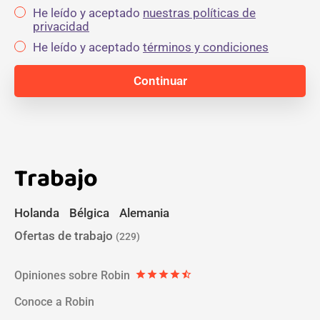
He leído y aceptado
nuestras políticas de
privacidad
He leído y aceptado
términos y condiciones
Trabajo
Holanda
Bélgica
Alemania
Ofertas de trabajo
(229)
Opiniones sobre Robin
star
star
star
star
star_half
Conoce a Robin