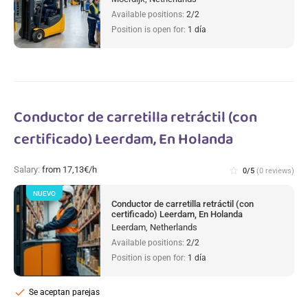
Available positions:
2/2
Position is open for:
1 día
Conductor de carretilla retráctil (con
certificado) Leerdam, En Holanda
Salary:
from 17,13€/h
star_border
0/5
(0 reviews)
NUEVO
Conductor de carretilla retráctil (con
certificado) Leerdam, En Holanda
Leerdam, Netherlands
Available positions:
2/2
Position is open for:
1 día
check
Se aceptan parejas