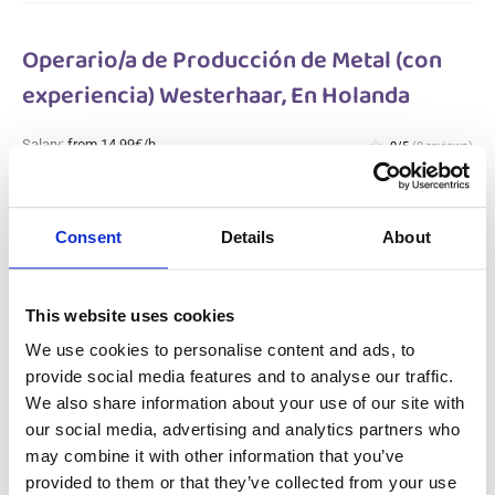
Operario/a de Producción de Metal (con
experiencia) Westerhaar, En Holanda
Salary:
from 14,99€/h
star_border
0/5
(0 reviews)
NUEVO
Operario/a de Producción de Metal (con
experiencia) Westerhaar, En Holanda
Consent
Details
About
Westerhaar, Netherlands
Available positions:
2/2
Position is open for:
1 día
This website uses cookies
We use cookies to personalise content and ads, to
provide social media features and to analyse our traffic.
We also share information about your use of our site with
Operario polivalente en la producción
our social media, advertising and analytics partners who
metalúrgica Gameren, En Holanda
may combine it with other information that you’ve
provided to them or that they’ve collected from your use