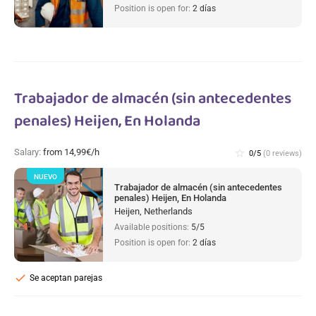
Position is open for:
2 días
Trabajador de almacén (sin antecedentes
penales) Heijen, En Holanda
Salary:
from 14,99€/h
star_border
0/5
(0 reviews)
NUEVO
Trabajador de almacén (sin antecedentes
penales) Heijen, En Holanda
Heijen, Netherlands
Available positions:
5/5
Position is open for:
2 días
check
Se aceptan parejas