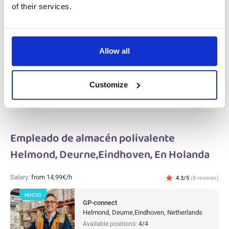
of their services.
Salary:
from 14,99€/h
star_border
0/5
(0 reviews)
NUEVO
Operario polivalente en la producción
metalúrgica Gameren, En Holanda
Gameren, Netherlands
Allow all
Available positions:
2/2
Position is open for:
2 días
Customize
Empleado de almacén polivalente
Helmond, Deurne,Eindhoven, En Holanda
Salary:
from 14,99€/h
star
4.3/5
(8 reviews)
NUEVO
GP-connect
Helmond, Deurne,Eindhoven, Netherlands
Available positions:
4/4