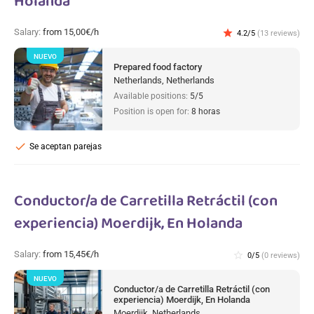
Holanda
Salary:
from 15,00€/h
star
4.2/5
(13 reviews)
NUEVO
Prepared food factory
Netherlands, Netherlands
Available positions:
5/5
Position is open for:
8 horas
check
Se aceptan parejas
Conductor/a de Carretilla Retráctil (con
experiencia) Moerdijk, En Holanda
Salary:
from 15,45€/h
star_border
0/5
(0 reviews)
NUEVO
Conductor/a de Carretilla Retráctil (con
experiencia) Moerdijk, En Holanda
Moerdijk, Netherlands