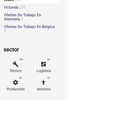
Holanda
237
Ofertas De Trabajo En
Alemania
0
Ofertas De Trabajo En Belgica
0
sector
143
64
build
dashboard
Técnico
Logística
20
10
settings
accessibility
Producción
Servicios