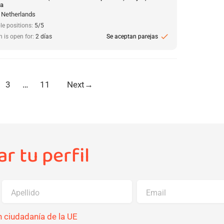
da
, Netherlands
le positions:
5/5
check
n is open for:
2 días
Se aceptan parejas
3
…
11
Next
→
r tu perfil
Apellido
Email
 ciudadanía de la UE