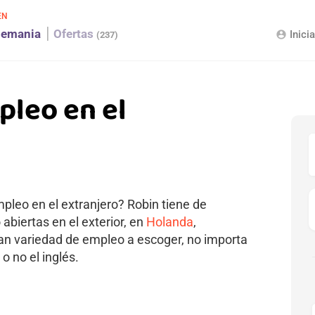
EN
lemania
Ofertas
Inici
account_circle
(237)
pleo en el
leo en el extranjero? Robin tiene de
biertas en el exterior, en
Holanda
,
ran variedad de empleo a escoger, no importa
 o no el inglés.