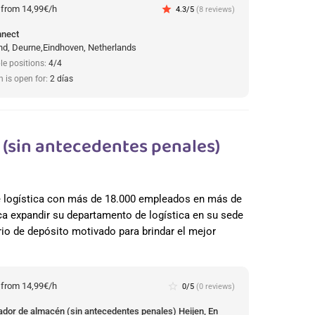
:
from 14,99€/h
star
4.3/5
(8 reviews)
nnect
d, Deurne,Eindhoven, Netherlands
le positions:
4/4
n is open for:
2 días
(sin antecedentes penales)
de logística con más de 18.000 empleados en más de
a expandir su departamento de logística en su sede
io de depósito motivado para brindar el mejor
:
from 14,99€/h
star_border
0/5
(0 reviews)
ador de almacén (sin antecedentes penales) Heijen, En