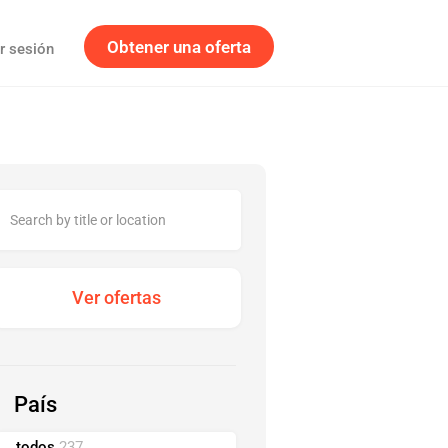
Obtener una oferta
ar sesión
País
todos
237