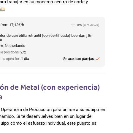
para trabajar en su moderno centro de corte y
más
:
from 17,13€/h
star_border
0/5
(0 reviews)
or de carretilla retráctil (con certificado) Leerdam, En
da
m, Netherlands
le positions:
2/2
check
n is open for:
1 día
Se aceptan parejas
ón de Metal (con experiencia)
a
 Operario/a de Producción para unirse a su equipo en
námico. Si te desenvuelves bien en un lugar de
quipo como el esfuerzo individual, este puesto es