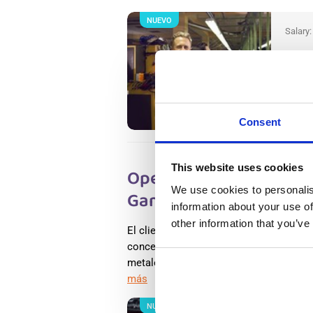
NUEVO
Salary
Operar
Wester
Wester
Availab
Positio
Consent
This website uses cookies
Operario polivalente e
We use cookies to personalis
Gameren, En Holanda
information about your use of
other information that you’ve
El cliente se especializa en la clasific
concentrados metálicos. Mediante tecno
metales como aluminio, cobre, latón y a
más
NUEVO