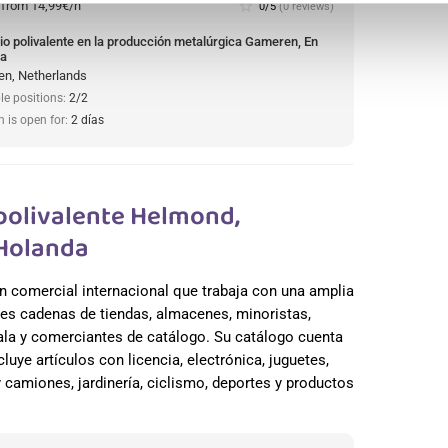
:
from 14,99€/h
star_border
0/5
(0 reviews)
io polivalente en la producción metalúrgica Gameren, En
da
n, Netherlands
le positions:
2/2
n is open for:
2 días
olivalente Helmond,
 Holanda
n comercial internacional que trabaja con una amplia
es cadenas de tiendas, almacenes, minoristas,
cala y comerciantes de catálogo. Su catálogo cuenta
uye artículos con licencia, electrónica, juguetes,
camiones, jardinería, ciclismo, deportes y productos