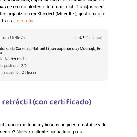
cas de reconocimiento internacional. Trabajarás en
ien organizado en Klundert (Moerdijk), gestionando
rtivos.
Leer más
:
from 15,45€/h
star_border
0/5
(0 reviews)
or/a de Carretilla Retráctil (con experiencia) Moerdijk, En
da
jk, Netherlands
le positions:
2/2
n is open for:
24 horas
retráctil (con certificado)
áctil con experiencia y buscas un puesto estable y de
 sector? Nuestro cliente busca incorporar