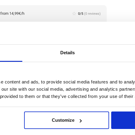
:
from 14,99€/h
star_border
0/5
(0 reviews)
io/a de Producción de Metal (con experiencia)
haar, En Holanda
haar, Netherlands
le positions:
2/2
n is open for:
1 día
Details
n la producción metalúrgica
e content and ads, to provide social media features and to analy
 our site with our social media, advertising and analytics partn
 provided to them or that they’ve collected from your use of their
ación y recuperación de metales no ferrosos a partir de
logías de clasificación innovadoras, se recuperan
cero inoxidable con un alto nivel de pureza.
Leer
Customize