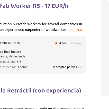
ab Worker (15 - 17 EUR/h
duction & Prefab Workers for several companies in
 an experienced carpenter or woodworker.
Leer más
:
from 15,00€/h
star
4.2/5
(13 reviews)
ed food factory
lands, Netherlands
le positions:
5/5
check
n is open for:
3 horas
Se aceptan parejas
la Retráctil (con experiencia)
ca consolidada, especializada en el almacenamiento