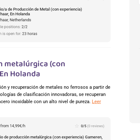
io/a de Producción de Metal (con experiencia)
haar, En Holanda
haar, Netherlands
le positions:
2/2
n is open for:
23 horas
n metalúrgica (con
 En Holanda
ación y recuperación de metales no ferrosos a partir de
logías de clasificación innovadoras, se recuperan
cero inoxidable con un alto nivel de pureza.
Leer
:
from 14,99€/h
star_border
0/5
(0 reviews)
io de producción metalúrgica (con experiencia) Gameren,