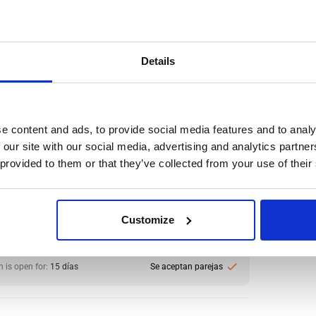
ón Cárnica (Certificado de
Details
Limpio) Boxtel, En Holanda
l en la producción de carne, productos cárnicos y
e content and ads, to provide social media features and to analy
mente buscan operarios de producción motivados para
 our site with our social media, advertising and analytics partn
 provided to them or that they’ve collected from your use of their
:
from 14,99€/h
star_border
0/5
(0 reviews)
io/a de Producción Cárnica (Certificado de Antecedentes
Customize
s Limpio) Boxtel, En Holanda
, Netherlands
le positions:
5/5
check
n is open for:
15 días
Se aceptan parejas