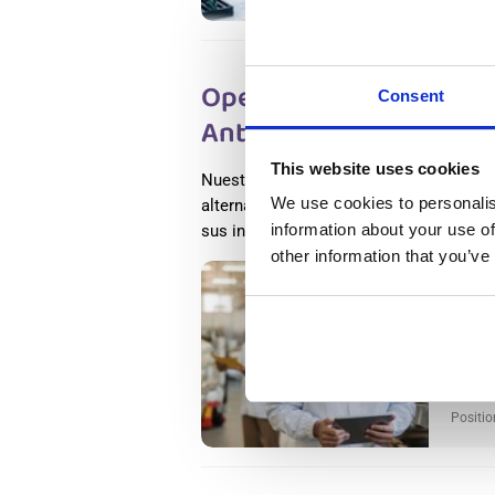
Operario/a de Producci
Consent
Antecedentes Penales 
This website uses cookies
Nuestro cliente es un líder internaciona
We use cookies to personalis
alternativas de origen vegetal. Actual
information about your use of
sus instalaciones en Boxtel.
Leer más
other information that you’ve
Salary
Operar
Penale
Boxtel
Availab
Positio