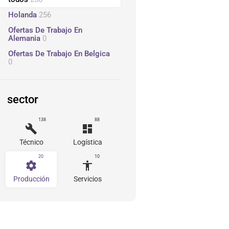
Holanda
256
Ofertas De Trabajo En
Alemania
0
Ofertas De Trabajo En Belgica
0
sector
138
88
build
dashboard
Técnico
Logística
20
10
settings
accessibility
Producción
Servicios