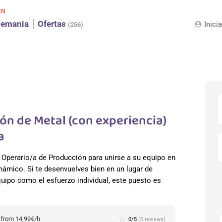
EN
lemania
Ofertas
Inici
account_circle
(256)
ón de Metal (con experiencia)
a
 Operario/a de Producción para unirse a su equipo en
námico. Si te desenvuelves bien en un lugar de
quipo como el esfuerzo individual, este puesto es
:
from 14,99€/h
star_border
0/5
(0 reviews)