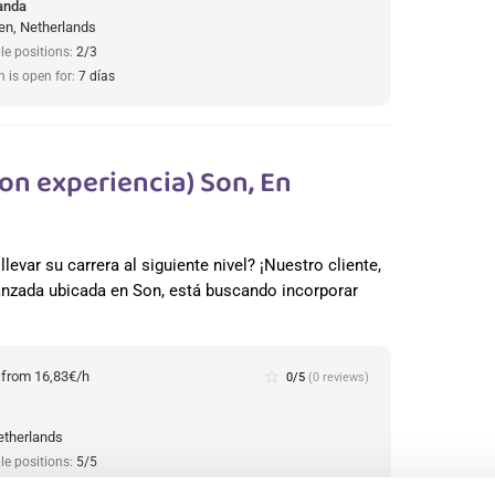
anda
n, Netherlands
le positions:
2/3
n is open for:
7 días
on experiencia) Son, En
levar su carrera al siguiente nivel? ¡Nuestro cliente,
nzada ubicada en Son, está buscando incorporar
:
from 16,83€/h
star_border
0/5
(0 reviews)
etherlands
le positions:
5/5
n is open for:
7 días