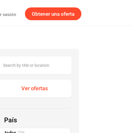
Obtener una oferta
ar sesión
País
todos
256