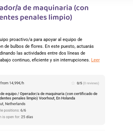
rador/a de maquinaria (con
entes penales limpio)
uipo proactivo/a para apoyar al equipo de
ón de bulbos de flores. En este puesto, actuarás
dinando las actividades entre dos líneas de
rabajo continuo, eficiente y sin interrupciones.
Leer
:
from 14,99€/h
star_border
0/5
(0 reviews)
 de equipo / Operador/a de maquinaria (con certificado de
dentes penales limpio) Voorhout, En Holanda
ut, Netherlands
le positions:
6/6
n is open for:
25 días