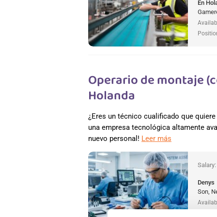
En Hol
Gamere
Availab
Positio
Operario de montaje (c
Holanda
¿Eres un técnico cualificado que quiere l
una empresa tecnológica altamente ava
nuevo personal!
Leer más
Salary
Denys
Son, N
Availab
Positio