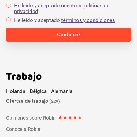
He leído y aceptado
nuestras políticas de
privacidad
He leído y aceptado
términos y condiciones
Trabajo
Holanda
Bélgica
Alemania
Ofertas de trabajo
(229)
Opiniones sobre Robin
star
star
star
star
star_half
Conoce a Robin