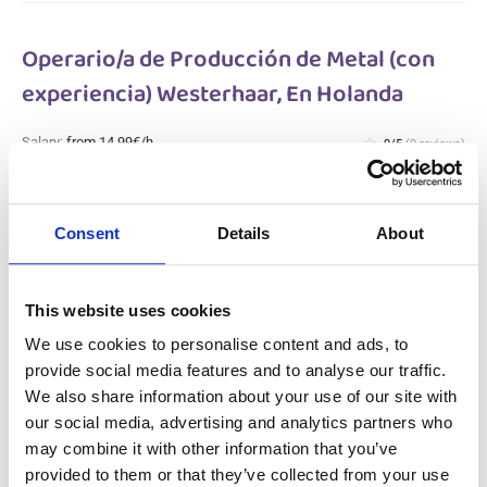
Operario/a de Producción de Metal (con
experiencia) Westerhaar, En Holanda
Salary:
from 14,99€/h
star_border
0/5
(0 reviews)
NUEVO
Operario/a de Producción de Metal (con
experiencia) Westerhaar, En Holanda
Consent
Details
About
Westerhaar, Netherlands
Available positions:
2/2
Position is open for:
3 días
This website uses cookies
We use cookies to personalise content and ads, to
provide social media features and to analyse our traffic.
We also share information about your use of our site with
Operario polivalente en la producción
our social media, advertising and analytics partners who
metalúrgica Gameren, En Holanda
may combine it with other information that you’ve
provided to them or that they’ve collected from your use