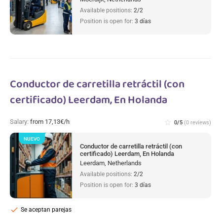
Available positions:
2/2
Position is open for:
3 días
Conductor de carretilla retráctil (con
certificado) Leerdam, En Holanda
Salary:
from 17,13€/h
star_border
0/5
(0 reviews)
NUEVO
Conductor de carretilla retráctil (con
certificado) Leerdam, En Holanda
Leerdam, Netherlands
Available positions:
2/2
Position is open for:
3 días
check
Se aceptan parejas