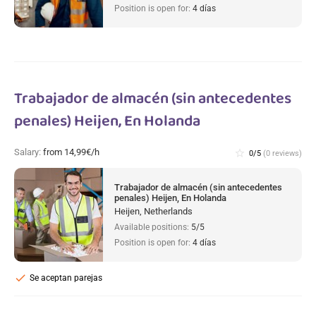
Position is open for:
4 días
Trabajador de almacén (sin antecedentes
penales) Heijen, En Holanda
Salary:
from 14,99€/h
star_border
0/5
(0 reviews)
Trabajador de almacén (sin antecedentes
penales) Heijen, En Holanda
Heijen, Netherlands
Available positions:
5/5
Position is open for:
4 días
check
Se aceptan parejas