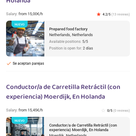
Holanda
Salary:
from 15,00€/h
star
4.2/5
(13 reviews)
NUEVO
Prepared food factory
Netherlands, Netherlands
Available positions:
5/5
Position is open for:
2 días
check
Se aceptan parejas
Conductor/a de Carretilla Retráctil (con
experiencia) Moerdijk, En Holanda
Salary:
from 15,45€/h
star_border
0/5
(0 reviews)
NUEVO
Conductor/a de Carretilla Retráctil (con
experiencia) Moerdijk, En Holanda
Moerdijk, Netherlands