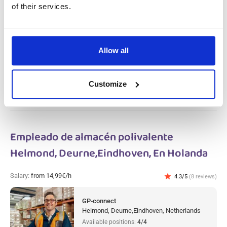
of their services.
Salary:
from 14,99€/h
star_border
0/5
(0 reviews)
Operario polivalente en la producción
metalúrgica Gameren, En Holanda
Gameren, Netherlands
Allow all
Available positions:
2/2
Position is open for:
4 días
Customize
Empleado de almacén polivalente
Helmond, Deurne,Eindhoven, En Holanda
Salary:
from 14,99€/h
star
4.3/5
(8 reviews)
GP-connect
Helmond, Deurne,Eindhoven, Netherlands
Available positions:
4/4