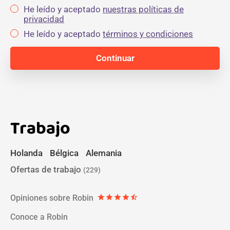
He leído y aceptado
nuestras políticas de
privacidad
He leído y aceptado
términos y condiciones
Trabajo
Holanda
Bélgica
Alemania
Ofertas de trabajo
(229)
Opiniones sobre Robin
star
star
star
star
star_half
Conoce a Robin