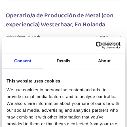
Operario/a de Producción de Metal (con
experiencia) Westerhaar, En Holanda
Salary:
from 14,99€/h
star_border
0/5
(0 reviews)
NUEVO
Operario/a de Producción de Metal (con
experiencia) Westerhaar, En Holanda
Consent
Details
About
Westerhaar, Netherlands
Available positions:
2/2
Position is open for:
2 días
This website uses cookies
We use cookies to personalise content and ads, to
provide social media features and to analyse our traffic.
We also share information about your use of our site with
Operario polivalente en la producción
our social media, advertising and analytics partners who
metalúrgica Gameren, En Holanda
may combine it with other information that you’ve
provided to them or that they’ve collected from your use