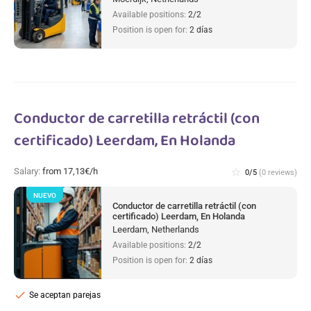
Available positions:
2/2
Position is open for:
2 días
Conductor de carretilla retráctil (con
certificado) Leerdam, En Holanda
Salary:
from 17,13€/h
star_border
0/5
(0 reviews)
NUEVO
Conductor de carretilla retráctil (con
certificado) Leerdam, En Holanda
Leerdam, Netherlands
Available positions:
2/2
Position is open for:
2 días
check
Se aceptan parejas