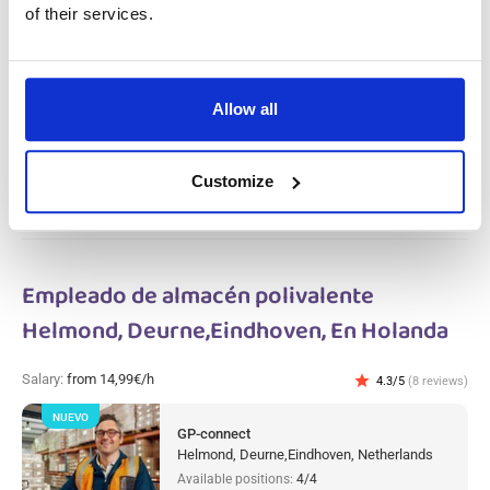
of their services.
Salary:
from 14,99€/h
star_border
0/5
(0 reviews)
NUEVO
Operario polivalente en la producción
metalúrgica Gameren, En Holanda
Gameren, Netherlands
Allow all
Available positions:
2/2
Position is open for:
3 días
Customize
Empleado de almacén polivalente
Helmond, Deurne,Eindhoven, En Holanda
Salary:
from 14,99€/h
star
4.3/5
(8 reviews)
NUEVO
GP-connect
Helmond, Deurne,Eindhoven, Netherlands
Available positions:
4/4