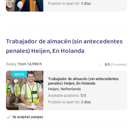
Position is open for:
3 días
Trabajador de almacén (sin antecedentes
penales) Heijen, En Holanda
Salary:
from 14,99€/h
star_border
0/5
(0 reviews)
NUEVO
Trabajador de almacén (sin antecedentes
penales) Heijen, En Holanda
Heijen, Netherlands
Available positions:
5/5
Position is open for:
3 días
check
Se aceptan parejas