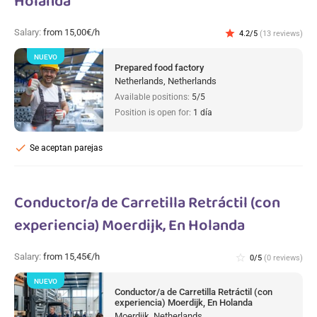
Holanda
Salary:
from 15,00€/h
star
4.2/5
(13 reviews)
NUEVO
Prepared food factory
Netherlands, Netherlands
Available positions:
5/5
Position is open for:
1 día
check
Se aceptan parejas
Conductor/a de Carretilla Retráctil (con
experiencia) Moerdijk, En Holanda
Salary:
from 15,45€/h
star_border
0/5
(0 reviews)
NUEVO
Conductor/a de Carretilla Retráctil (con
experiencia) Moerdijk, En Holanda
Moerdijk, Netherlands