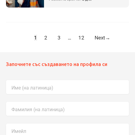
1
2
3
…
12
Next
→
Започнете със създаването на профила си
Име (на латиница)
Фамилия (на латиница)
Имейл