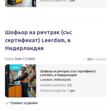
Position is open for:
1 ден
Шофьор на ричтрак (със
сертификат) Leerdam, в
Нидерландия
Salary:
from 17,13€/h
star_border
0/5
(0 reviews)
НОВО
Шофьор на ричтрак (със сертификат)
Leerdam, в Нидерландия
Leerdam, Netherlands
Available positions:
2/2
Position is open for:
1 ден
check
Приемат се двойки