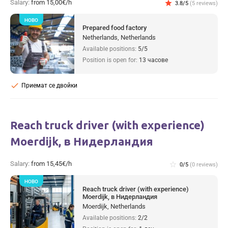
Salary:
from 15,00€/h
star
3.8/5
(5 reviews)
НОВО
Prepared food factory
Netherlands, Netherlands
Available positions:
5/5
Position is open for:
13 часове
check
Приемат се двойки
Reach truck driver (with experience)
Moerdijk, в Нидерландия
Salary:
from 15,45€/h
star_border
0/5
(0 reviews)
НОВО
Reach truck driver (with experience)
Moerdijk, в Нидерландия
Moerdijk, Netherlands
Available positions:
2/2