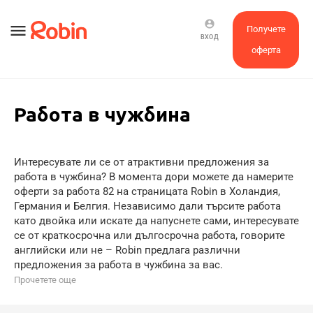
account_circle
menu
Получете
ВХОД
оферта
Работа в чужбина
Интересувате ли се от атрактивни предложения за
работа в чужбина? В момента дори можете да намерите
оферти за работа 82 на страницата Robin в Холандия,
Германия и Белгия. Независимо дали търсите работа
като двойка или искате да напуснете сами, интересувате
се от краткосрочна или дългосрочна работа, говорите
английски или не – Robin предлага различни
предложения за работа в чужбина за вас.
Прочетете още