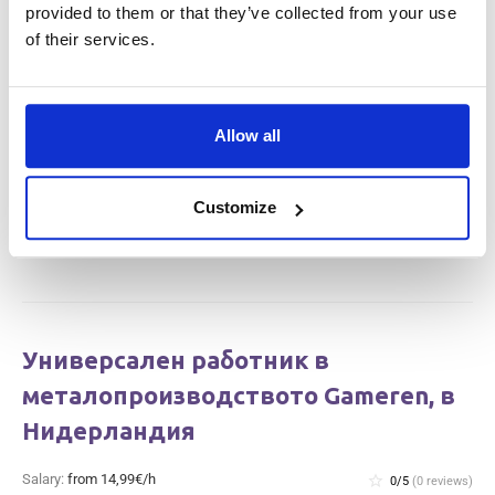
provided to them or that they’ve collected from your use
Нидерландия
of their services.
Salary:
from 14,99€/h
star_border
0/5
(0 reviews)
НОВО
Работник в производството на месо и
Allow all
чистач (с опит) Haarlem, в Нидерландия
Haarlem, Netherlands
Available positions:
2/2
Customize
Position is open for:
2 дни
Универсален работник в
металопроизводството Gameren, в
Нидерландия
Salary:
from 14,99€/h
star_border
0/5
(0 reviews)