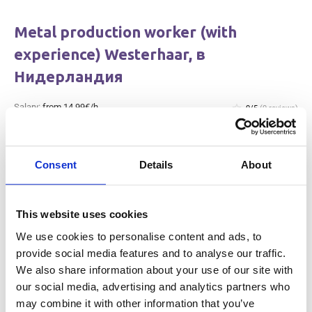
Metal production worker (with
experience) Westerhaar, в
Нидерландия
Salary:
from 14,99€/h
star_border
0/5
(0 reviews)
НОВО
Metal production worker (with
experience) Westerhaar, в Нидерландия
Consent
Details
About
Westerhaar, Netherlands
Available positions:
2/2
Position is open for:
2 дни
This website uses cookies
We use cookies to personalise content and ads, to
provide social media features and to analyse our traffic.
We also share information about your use of our site with
Работник в производството на месо
our social media, advertising and analytics partners who
may combine it with other information that you’ve
и чистач (с опит) Haarlem, в