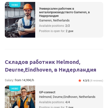
НОВО
Универсален работник в
металопроизводството Gameren, в
Нидерландия
Gameren, Netherlands
Available positions:
2/2
Position is open for:
2 дни
Складов работник Helmond,
Deurne,Eindhoven, в Нидерландия
Salary:
from 14,99€/h
star
4.3/5
(8 reviews)
НОВО
GP-connect
Helmond, Deurne,Eindhoven, Netherlands
Available positions:
4/4
Position is open for:
2 дни