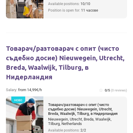
Available positions:
10/10
Position is open for:
11 часове
Товарач/разтоварач с опит (чисто
съдебно досие) Nieuwegein, Utrecht,
Breda, Waalwijk, Tilburg, в
Нидерландия
Salary:
from 14,99€/h
star_border
0/5
(0 reviews)
НОВО
Товарач/разтоварач с опит (чисто
съдебно досие) Nieuwegein, Utrecht,
Breda, Waalwijk, Tilburg, в Нидерландия
Nieuwegein, Utrecht, Breda, Waalwijk,
Tilburg, Netherlands
Available positions:
2/2