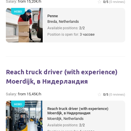
Salary:
from 15,20€/h
star_border
0/5
(0 reviews)
НОВО
Penne
Breda, Netherlands
Available positions:
2/2
Position is open for:
3 часове
Reach truck driver (with experience)
Moerdijk, в Нидерландия
Salary:
from 15,45€/h
star_border
0/5
(0 reviews)
НОВО
Reach truck driver (with experience)
Moerdijk, в Нидерландия
Moerdijk, Netherlands
Available positions:
2/2