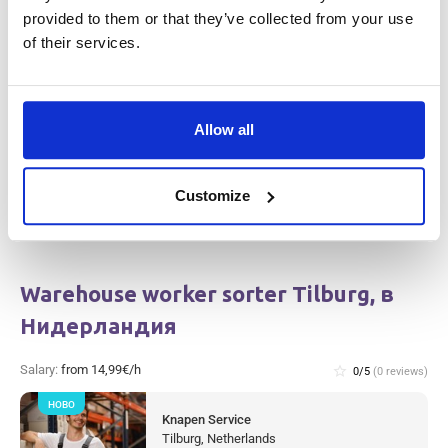
provided to them or that they’ve collected from your use
Salary:
from 14,99€/h
star_border
0/5
(0 reviews)
of their services.
НОВО
Metal production worker (with
experience) Westerhaar, в Нидерландия
Westerhaar, Netherlands
Allow all
Available positions:
2/2
Position is open for:
10 часове
Customize
Warehouse worker sorter Tilburg, в
Нидерландия
Salary:
from 14,99€/h
star_border
0/5
(0 reviews)
НОВО
Knapen Service
Tilburg, Netherlands