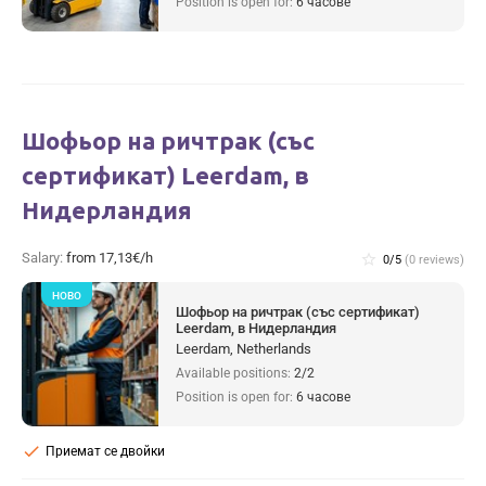
Position is open for:
6 часове
Шофьор на ричтрак (със
сертификат) Leerdam, в
Нидерландия
Salary:
from 17,13€/h
star_border
0/5
(0 reviews)
НОВО
Шофьор на ричтрак (със сертификат)
Leerdam, в Нидерландия
Leerdam, Netherlands
Available positions:
2/2
Position is open for:
6 часове
check
Приемат се двойки