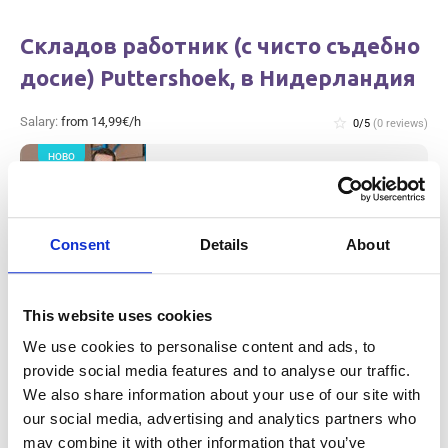
Складов работник (с чисто съдебно
досие) Puttershoek, в Нидерландия
Salary:
from 14,99€/h
star_border
0/5
(0 reviews)
НОВО
Складов работник (с чисто съдебно
досие) Puttershoek, в Нидерландия
Puttershoek, Netherlands
Available positions:
2/2
Consent
Details
About
Position is open for:
9 часове
check
Приемат се двойки
This website uses cookies
We use cookies to personalise content and ads, to
provide social media features and to analyse our traffic.
Metal production worker (with
We also share information about your use of our site with
experience) Westerhaar, в
our social media, advertising and analytics partners who
Нидерландия
may combine it with other information that you’ve