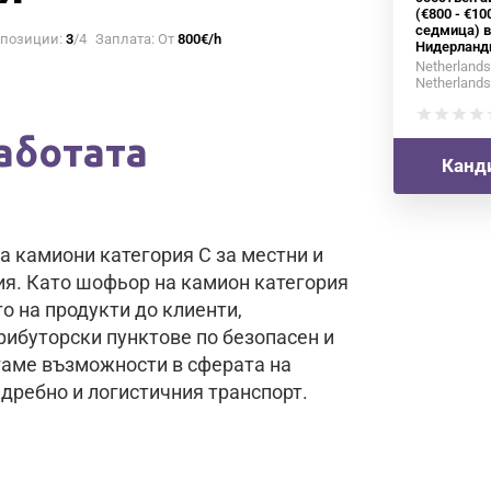
(€800 - €10
седмица) в
 позиции:
3
/4
Заплата: От
800€/h
Нидерланд
Netherlands
Netherlands
star
star
star
star
s
аботата
Канди
 камиони категория C за местни и
ия. Като шофьор на камион категория
о на продукти до клиенти,
рибуторски пунктове по безопасен и
аме възможности в сферата на
 дребно и логистичния транспорт.