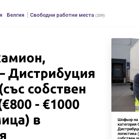
я
Белгия
Cвободни работни места
(259)
камион,
 – Дистрибуция
(със собствен
€800 - €1000
ица) в
Шофьор на 
категория 
Дистрибуц
я
логистика 
собствен а