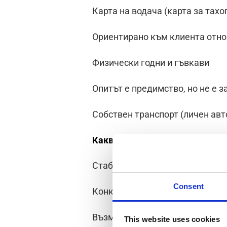
Карта на водача (карта за тахо
Ориентирано към клиента отн
Физически годни и гъвкави
Опитът е предимство, но не е 
Собствен транспорт (личен авт
Какво предлагаме
Стабилна работа на пълен рабо
Consent
Конкурентно заплащане с доп
Възможност за извънреден тр
This website uses cookies