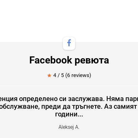
Facebook ревюта
4 / 5 (6 reviews)
star
генция определено си заслужава. Няма пар
обслужване, преди да тръгнете. Аз самият
години...
Aleksej A.