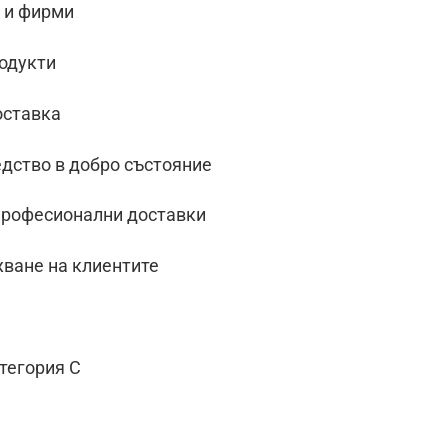
и и фирми
родукти
оставка
дство в добро състояние
професионални доставки
жване на клиентите
тегория C