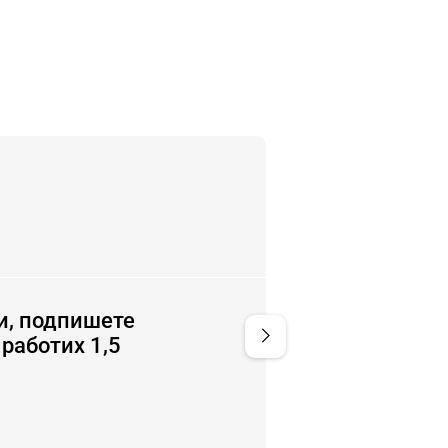
и, подпишете
Свърших си работата наисти
chevron_right
 работих 1,5
бе