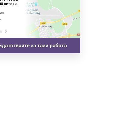
00 нето на
ия
,
tar
0
датствайте за тази работа