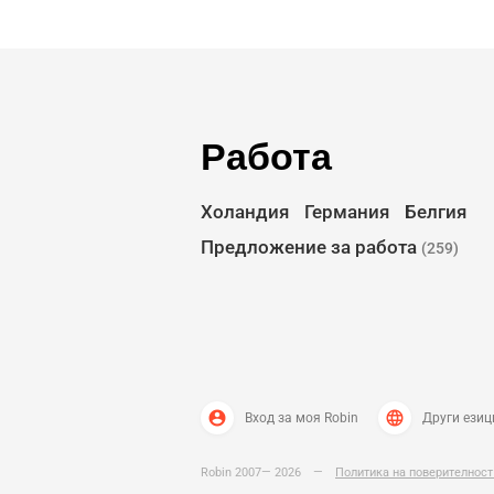
Работа
Холандия
Германия
Белгия
Предложение за работа
(259)
account_circle
language
Вход за моя Robin
Други езиц
Robin 2007— 2026
—
Политика на поверителнос