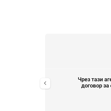
тови да помогнат.
Чрез тази а
chevron_left
договор за 