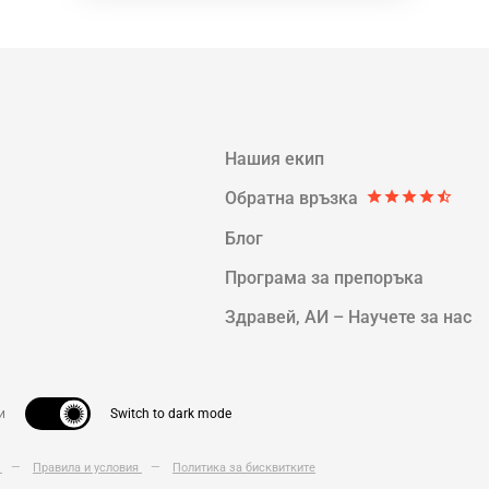
Нашия екип
Обратна връзка
star
star
star
star
star_half
Блог
Програма за прeпоръка
Здравей, AИ – Научете за нас
и
Switch to dark mode
т
—
Правила и условия
—
Политика за бисквитките