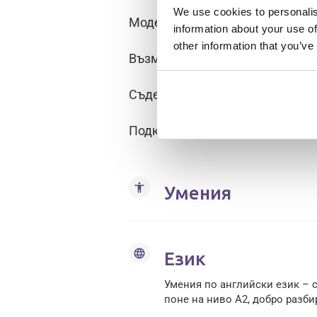
We use cookies to personalis
Модерен автопарк и оборудва
information about your use of
other information that you’ve
Възможности за обучение и ка
Съдействие с настаняване и п
Подкрепяща екипна среда
accessibility
Умения
language
Език
Умения по английски език – 
поне на ниво А2, добро разби