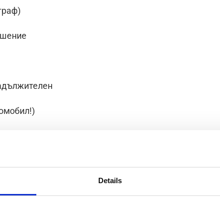
граф)
ошение
задължителен
омобил!)
тен ден
Details
ълнителни надбавки
уд