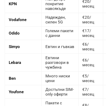
€20/
KPN
покритие
месец
навсякъде
Надежден,
€20/
Vodafone
силен 5G
месец
Големи пакети
€17/
Odido
с данни
месец
€6/
Simyo
Евтин и гъвкав
месец
Евтини
€6/
Lebara
разговори в
месец
чужбина
Много ниски
€5/
Ben
цени
месец
Достъпни SIM-
€7/
Youfone
only оферти
месец
Пакети с
€8/