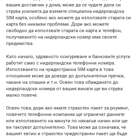
вашия доставчик у дома, може да се чудите дали си
струва усилията да вземете специална нидерландска
SIM карта, особено ако можете да използвате старата си
карта без никакви проблеми. Дори ако можете
свободно да използвате старата си карта и телефон,
получаването на нидерландски номер има своите
предимства.
Като начало, здравното осигуряване и банковите услуги
работят само с нидерландски телефонни номера.
Използването на чуждестранна SIM карта в това
отношение може да доведе до допълнителни пречки,
чакане на опашки и т.н. Освен това обаждането до
нидерландски номера от вашия винаги ще ви струва
малко повече.
Освен това, дори ако имате страхотен пакет за роуминг,
повечето телефонни компании ще ограничат данните
или използването на минути по някакъв начин или ще
ви таксуват допълнително. Това може да означава, че
вашият евтин и страхотен чуждестранен пакет ще бъде