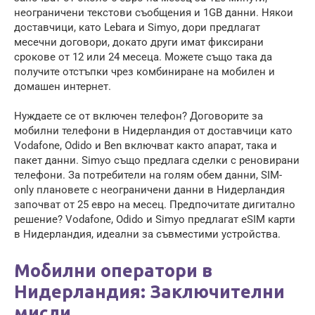
неограничени текстови съобщения и 1GB данни. Някои
доставчици, като Lebara и Simyo, дори предлагат
месечни договори, докато други имат фиксирани
срокове от 12 или 24 месеца. Можете също така да
получите отстъпки чрез комбиниране на мобилен и
домашен интернет.
Нуждаете се от включен телефон? Договорите за
мобилни телефони в Нидерландия от доставчици като
Vodafone, Odido и Ben включват както апарат, така и
пакет данни. Simyo също предлага сделки с реновирани
телефони. За потребители на голям обем данни, SIM-
only плановете с неограничени данни в Нидерландия
започват от 25 евро на месец. Предпочитате дигитално
решение? Vodafone, Odido и Simyo предлагат eSIM карти
в Нидерландия, идеални за съвместими устройства.
Мобилни оператори в
Нидерландия: Заключителни
мисли