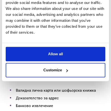
provide social media features and to analyse our traffic.
Сключването на пълен договор в Нидерландия е почти
We also share information about your use of our site with
същото като навсякъде другаде в ЕС. Плащате
our social media, advertising and analytics partners who
фиксирана месечна сума, получавате чисто нов телефон
may combine it with other information that you’ve
с пакет от минути, текстови съобщения и данни.
provided to them or that they’ve collected from your use
of their services.
Все пак не трябва да пренебрегвате факта, че договорът
ще ви обвърже законно да останете с доставчика за
минималния срок на договора (една или две години).
Предсрочното прекратяване на голям пакет може да
Allow all
бъде скъпо и трудно, така че ако знаете, че не можете да
се ангажирате по някаква причина, най-добре е да
вземете SIM-only оферта или предплатена карта.
Customize
За да сключите договор, ще ви трябват:
Валидна лична карта или шофьорска книжка
Доказателство за адрес
Банково извлечение