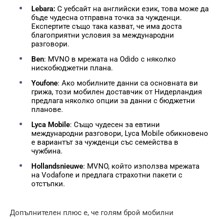
Lebara:
С уебсайт на английски език, това може да
бъде чудесна отправна точка за чужденци.
Експертите също така казват, че има доста
благоприятни условия за международни
разговори.
Ben
: MVNO в мрежата на Odido с няколко
нискобюджетни плана.
Youfone
: Ако мобилните данни са основната ви
грижа, този мобилен доставчик от Нидерландия
предлага няколко опции за данни с бюджетни
планове.
Lyca Mobile
: Също чудесен за евтини
международни разговори, Lyca Mobile обикновено
е вариантът за чужденци със семейства в
чужбина.
Hollandsnieuwe
: MVNO, който използва мрежата
на Vodafone и предлага страхотни пакети с
отстъпки.
Допълнителен плюс е, че голям брой мобилни