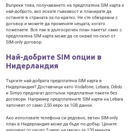
Въпреки това, получаването на предплатена SIM карта е
най-доброто, ако искате гъвкавост и планирате да
останете в страната за по-кратко. Не сте обвързани с
договор и можете да променяте нещата, когато
пожелаете. Все пак в дългосрочен план пакетът само с
предплатена SIM карта може да се окаже по-скъп от
SIM-only договор.
Най-добрите SIM опции в
Нидерландия
Търсите най-добрата предплатена SIM карта в
Нидерландия? Доставчици като Vodafone, Lebara, Odido
и Simyo предлагат достъпни предплатени пакети без
договори. Например предплатените SIM карти на Lebara
започват от само 2,50 евро за 1GB данни.
Ако използвате телефона си редовно, евтин SIM-only
план в Нидерландия може да бъде по-добър. Цените
започват от около 5 евро на месец за 120 минути,