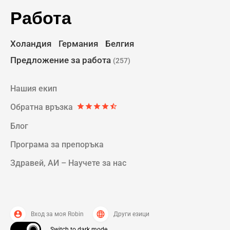
Работа
Холандия
Германия
Белгия
Предложение за работа
(257)
Нашия екип
Обратна връзка
star
star
star
star
star_half
Блог
Програма за прeпоръка
Здравей, AИ – Научете за нас
account_circle
language
Вход за моя Robin
Други езици
Switch to dark mode