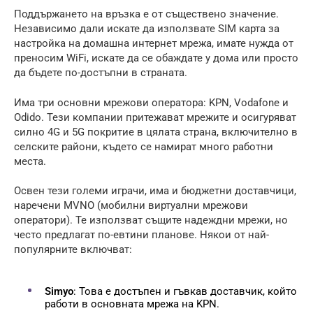
Поддържането на връзка е от съществено значение.
Независимо дали искате да използвате SIM карта за
настройка на домашна интернет мрежа, имате нужда от
преносим WiFi, искате да се обаждате у дома или просто
да бъдете по-достъпни в страната.
Има три основни мрежови оператора: KPN, Vodafone и
Odido. Тези компании притежават мрежите и осигуряват
силно 4G и 5G покритие в цялата страна, включително в
селските райони, където се намират много работни
места.
Освен тези големи играчи, има и бюджетни доставчици,
наречени MVNO (
мобилни виртуални мрежови
оператори
). Те използват същите надеждни мрежи, но
често предлагат по-евтини планове. Някои от най-
популярните включват:
Simyo
: Това е достъпен и гъвкав доставчик, който
работи в основната мрежа на KPN.