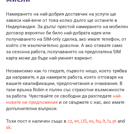
Намирането на най-добрия доставчик на услуги ще
зависи най-вече от това колко дълго ще останете в
Нидерландия. За дълъг престой намирането на мобилен
договор вероятно би било най-добрата идея или
получаването на SIM-only сделка, ако имате телефон, от
който сте изключително доволни. А ако отивате само
за сезонна работа, получаването на предплатена SIM
карта може да бъде най-умният вариант.
Независимо как го гледате, първото нещо, което трябва
да направите, е да намерите работа, която отговаря на
вашите квалификации, предпочитания и очаквания. В
тази връзка Robin е пълен със страхотни възможности
за работа. Чувствайте се свободни да разгледате
най-
новите ни предложения
и се свържете с нас, ако имате
допълнителни въпроси.
Този пост е наличен също в
cz
,
en_US
,
es
,
hu
,
lt
,
lv
,
pt
and
sk
.