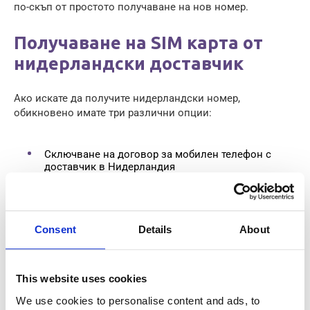
по-скъп от простото получаване на нов номер.
Получаване на SIM карта от
нидерландски доставчик
Ако искате да получите нидерландски номер,
обикновено имате три различни опции:
Сключване на договор за мобилен телефон с
доставчик в Нидерландия
Сключване на договор само за SIM карта (Sim-
only)
Използване на предплатена SIM карта
Consent
Details
About
Сключване на мобилен договор
This website uses cookies
с доставчик
We use cookies to personalise content and ads, to