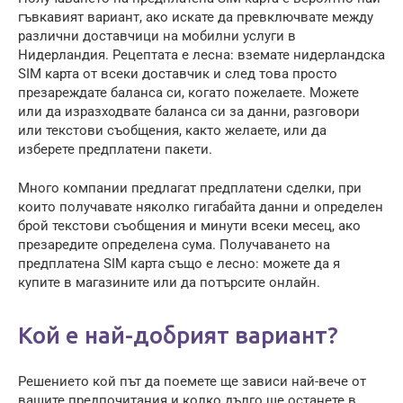
гъвкавият вариант, ако искате да превключвате между
различни доставчици на мобилни услуги в
Нидерландия. Рецептата е лесна: вземате нидерландска
SIM карта от всеки доставчик и след това просто
презареждате баланса си, когато пожелаете. Можете
или да изразходвате баланса си за данни, разговори
или текстови съобщения, както желаете, или да
изберете предплатени пакети.
Много компании предлагат предплатени сделки, при
които получавате няколко гигабайта данни и определен
брой текстови съобщения и минути всеки месец, ако
презаредите определена сума. Получаването на
предплатена SIM карта също е лесно: можете да я
купите в магазините или да потърсите онлайн.
Кой е най-добрият вариант?
Решението кой път да поемете ще зависи най-вече от
вашите предпочитания и колко дълго ще останете в