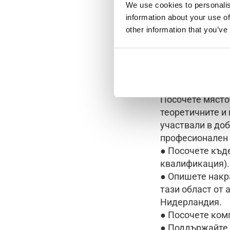
We use cookies to personalis
information about your use of
other information that you’ve
Автобиогр
● Започнете с 
● Опишете проф
Посочете място
теоретичните и 
участвали в до
професионален 
● Посочете къд
квалификация).
● Опишете накра
тази област от 
Нидерландия.
● Посочете ком
● Поддържайте 