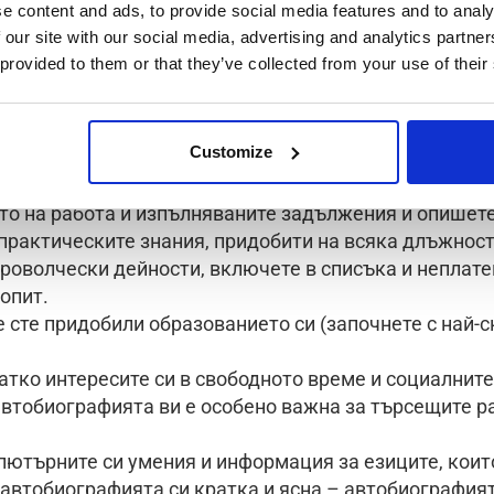
e content and ads, to provide social media features and to analy
 our site with our social media, advertising and analytics partn
 provided to them or that they’ve collected from your use of their
афия в Нидерландски стил:
Customize
лична информация
есионалния си опит (започнете с последните работни
то на работа и изпълняваните задължения и опишет
практическите знания, придобити на всяка длъжност
броволчески дейности, включете в списъка и неплат
опит.
е сте придобили образованието си (започнете с най-
тко интересите си в свободното време и социалните
автобиографията ви е особено важна за търсещите р
пютърните си умения и информация за езиците, коит
автобиографията си кратка и ясна – автобиографият