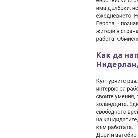
европейски стра
има дълбоки, не
ежедневието. Н
Европа – позна
жители в страна
работа. Обмисля
Как да на
Нидерлан
Културните разл
интервю за рабо
своите умения, 
холандците. Едн
свободното вре
на кандидатите,
към работата.
Дори и автобио