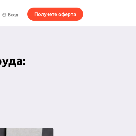
Получете оферта
Вход
account_circle
руда: