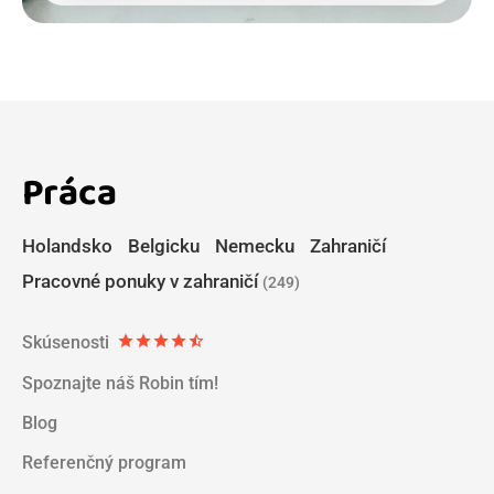
Práca
Holandsko
Belgicku
Nemecku
Zahraničí
Pracovné ponuky v zahraničí
(249)
Skúsenosti
star
star
star
star
star_half
Spoznajte náš Robin tím!
Blog
Referenčný program