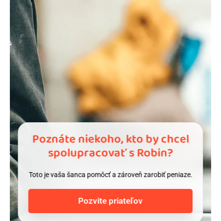
Poznáte niekoho, kto by chcel
spolupracovať s Robin?
Toto je vaša šanca pomôcť a zároveň zarobiť peniaze.
Pozvite priateľov