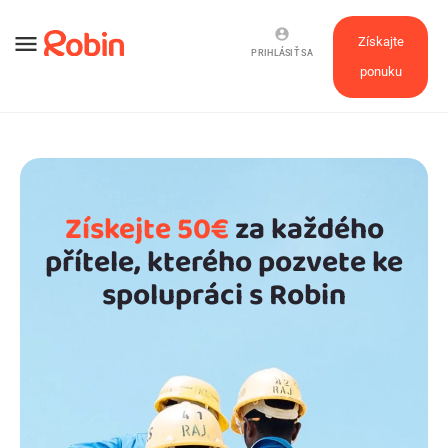
account_circle
menu
Získajte
PRIHLÁSIŤ SA
ponuku
Získejte 50€
za každého
přítele, kterého pozvete ke
spolupráci s Robin