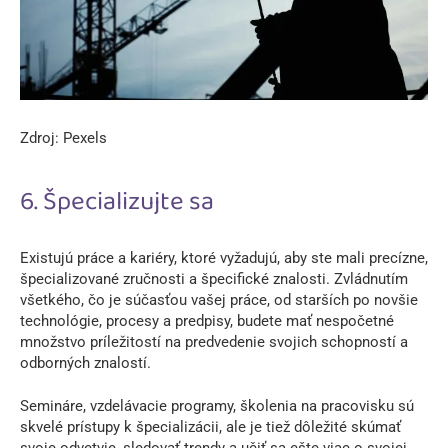
Zdroj: Pexels
6. Špecializujte sa
Existujú práce a kariéry, ktoré vyžadujú, aby ste mali precízne,
špecializované zručnosti a špecifické znalosti. Zvládnutím
všetkého, čo je súčasťou vašej práce, od starších po novšie
technológie, procesy a predpisy, budete mať nespočetné
množstvo príležitostí na predvedenie svojich schopností a
odborných znalostí.
Semináre, vzdelávacie programy, školenia na pracovisku sú
skvelé prístupy k špecializácii, ale je tiež dôležité skúmať
svoje odvetvie, sledovať trendy a učiť sa ešte viac o svojej