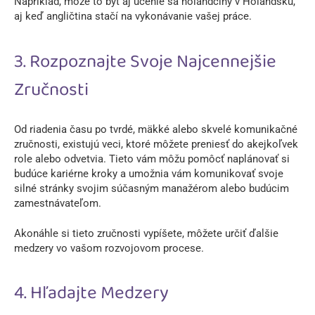
Napríklad, môže to byť aj učenie sa holandčiny v Holandsku,
aj keď angličtina stačí na vykonávanie vašej práce.
3. Rozpoznajte Svoje Najcennejšie
Zručnosti
Od riadenia času po tvrdé, mäkké alebo skvelé komunikačné
zručnosti, existujú veci, ktoré môžete preniesť do akejkoľvek
role alebo odvetvia. Tieto vám môžu pomôcť naplánovať si
budúce kariérne kroky a umožnia vám komunikovať svoje
silné stránky svojim súčasným manažérom alebo budúcim
zamestnávateľom.
Akonáhle si tieto zručnosti vypíšete, môžete určiť ďalšie
medzery vo vašom rozvojovom procese.
4. Hľadajte Medzery