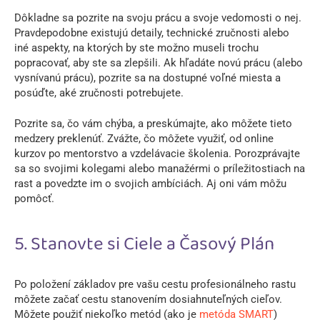
Dôkladne sa pozrite na svoju prácu a svoje vedomosti o nej.
Pravdepodobne existujú detaily, technické zručnosti alebo
iné aspekty, na ktorých by ste možno museli trochu
popracovať, aby ste sa zlepšili. Ak hľadáte novú prácu (alebo
vysnívanú prácu), pozrite sa na dostupné voľné miesta a
posúďte, aké zručnosti potrebujete.
Pozrite sa, čo vám chýba, a preskúmajte, ako môžete tieto
medzery preklenúť. Zvážte, čo môžete využiť, od online
kurzov po mentorstvo a vzdelávacie školenia. Porozprávajte
sa so svojimi kolegami alebo manažérmi o príležitostiach na
rast a povedzte im o svojich ambíciách. Aj oni vám môžu
pomôcť.
5. Stanovte si Ciele a Časový Plán
Po položení základov pre vašu cestu profesionálneho rastu
môžete začať cestu stanovením dosiahnuteľných cieľov.
Môžete použiť niekoľko metód (ako je
metóda SMART
)