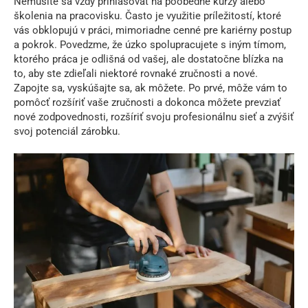
Nemusíte sa vždy prihlasovať na poobedné kurzy alebo
školenia na pracovisku. Často je využitie príležitostí, ktoré
vás obklopujú v práci, mimoriadne cenné pre kariérny postup
a pokrok. Povedzme, že úzko spolupracujete s iným tímom,
ktorého práca je odlišná od vašej, ale dostatočne blízka na
to, aby ste zdieľali niektoré rovnaké zručnosti a nové.
Zapojte sa, vyskúšajte sa, ak môžete. Po prvé, môže vám to
pomôcť rozšíriť vaše zručnosti a dokonca môžete prevziať
nové zodpovednosti, rozšíriť svoju profesionálnu sieť a zvýšiť
svoj potenciál zárobku.