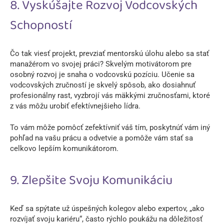
8. Vyskúšajte Rozvoj Vodcovských
Schopností
Čo tak viesť projekt, prevziať mentorskú úlohu alebo sa stať
manažérom vo svojej práci? Skvelým motivátorom pre
osobný rozvoj je snaha o vodcovskú pozíciu. Učenie sa
vodcovských zručností je skvelý spôsob, ako dosiahnuť
profesionálny rast, vyzbrojí vás mäkkými zručnosťami, ktoré
z vás môžu urobiť efektívnejšieho lídra.
To vám môže pomôcť zefektívniť váš tím, poskytnúť vám iný
pohľad na vašu prácu a odvetvie a pomôže vám stať sa
celkovo lepším komunikátorom.
9. Zlepšite Svoju Komunikáciu
Keď sa spýtate už úspešných kolegov alebo expertov, „ako
rozvíjať svoju kariéru“, často rýchlo poukážu na dôležitosť