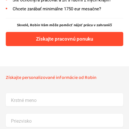
Ste ochotný/á pracovať a žiť s ľuďmi z iných krajín?
Chcete zarábať minimálne 1750 eur mesačne?
Skvelé, Robin Vám môže pomôcť nájsť prácu v zahraničí
Získajte pracovnú ponuku
Získajte personalizované informácie od Robin
Krstné meno
Priezvisko