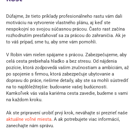
Dúfajme, že tieto príklady profesionálneho rastu vám dali
motiváciu na vytvorenie vlastného plánu, aj keď ste
nespokojní so svojou súčasnou prácou. Často rast začína
rozhodnutím presťahovať sa za prácou do zahraničia. Ak je
to váš prípad, sme tu, aby sme vám pomohli.
V Robin vám nielen spájame s prácou. Zabezpečujeme, aby
celá cesta prebiehala hladko a bez stresu. Od nájdenia
pozície, ktorá zodpovedá vašim zručnostiam a ambíciám, až
po spojenie s firmou, ktorá zabezpečuje ubytovanie a
dopravu do práce, riešime detaily, aby ste sa mohli sústrediť
na to najdôležitejšie: budovanie vašej budúcnosti.
Kamkoľvek vás vaša kariérna cesta zavedie, budeme s vami
na každom kroku.
Ak ste pripravení urobiť prvý krok, neváhajte si prezrieť naše
aktuálne voľné miesta
. A ak potrebujete viac informácií,
zanechajte nám správu.