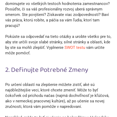
dominujete vo všetkých testoch hodnotenia zamestnancov?
Posúďte, či sa váš profesionálny rozvoj uberá správnym
smerom. Ste povýšení? Získavate viac zodpovedností? Baví
vás práca, ktorú robíte, a páčia sa vám ľudia, ktorí tam
pracujú?
Pokúste sa odpovedať na tieto otázky a urobte všetko pre to,
aby ste určili svoje slabé stránky, silné stránky a oblasti, kde
by ste sa mohli zlepšiť. Vyplnenie
SWOT testu
vám určite
môže pomôcť.
2. Definujte Potrebné Zmeny
Po určení oblastí na zlepšenie môžete zistiť, aké sú
najdôležitejšie veci, ktoré chcete zmeniť. Môže to byť
čokoľvek od príchodu načas (najmä dochvíľnosť je kľúčová,
ako v nemeckej pracovnej kultúre), až po učenie sa novej
zručnosti, ktorá vám pomôže v napredovaní.