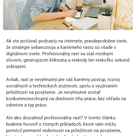
Ak ste počúvali podcasty na internete, pravdepodobne viete,
že stratégie sebarozvoja a kariérneho rastu sú všade v
digitálnom svete. Profesionálny rast sa stal módnym
slovom, generujúcim kliknutia a niekedy len niekoľko sekúnd
zobrazení.
Avšak, rast je nevyhnutný pre váš kariérny postup, rozvoj
sociálnych a technických zručností, spolu s využívaním
príležitostí na povýšenie. Je nevyhnutné zostať
konkurencieschopný na dnešnom trhu práce, bez ohľadu na
odvetvie a typ práce.
Ale ako dosiahnuť profesionálny rast? V tomto článku
budeme hovoriť o rôznych príkladoch, ktoré vám môžu
pomôcť premeniť vedomosti na príležitosti na povýšenie,