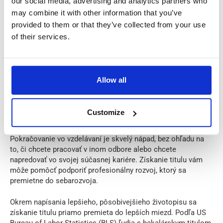
our social media, advertising and analytics partners who
may combine it with other information that you’ve
provided to them or that they’ve collected from your use
of their services.
Zdroj: Pexels
Allow all
10. Učte sa, Učte sa a Učte sa
Customize
Pokračovanie vo vzdelávaní je skvelý nápad, bez ohľadu na
to, či chcete pracovať v inom odbore alebo chcete
napredovať vo svojej súčasnej kariére. Získanie titulu vám
môže pomôcť podporiť profesionálny rozvoj, ktorý sa
premietne do sebarozvoja.
Okrem napísania lepšieho, pôsobivejšieho životopisu sa
získanie titulu priamo premieta do lepších miezd. Podľa US
Bureau of Labor Statistics (BLS) ľudia s bakalárskym titulom