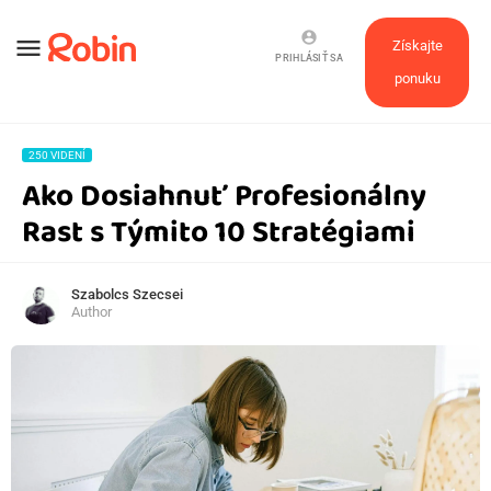
account_circle
menu
Získajte
PRIHLÁSIŤ SA
ponuku
250 VIDENÍ
Ako Dosiahnuť Profesionálny
Rast s Týmito 10 Stratégiami
Szabolcs Szecsei
Author