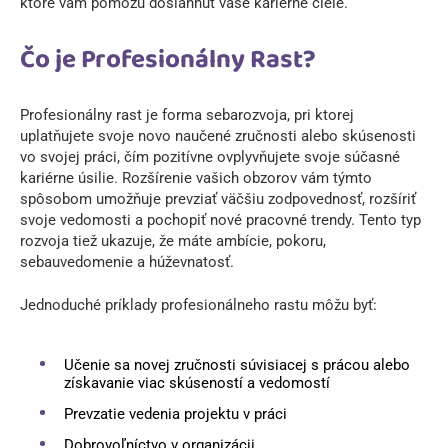
ktoré vám pomôžu dosiahnuť vaše kariérne ciele.
Čo je Profesionálny Rast?
Profesionálny rast je forma sebarozvoja, pri ktorej
uplatňujete svoje novo naučené zručnosti alebo skúsenosti
vo svojej práci, čím pozitívne ovplyvňujete svoje súčasné
kariérne úsilie. Rozšírenie vašich obzorov vám týmto
spôsobom umožňuje prevziať väčšiu zodpovednosť, rozšíriť
svoje vedomosti a pochopiť nové pracovné trendy. Tento typ
rozvoja tiež ukazuje, že máte ambície, pokoru,
sebauvedomenie a húževnatosť.
Jednoduché príklady profesionálneho rastu môžu byť:
Učenie sa novej zručnosti súvisiacej s prácou alebo
získavanie viac skúseností a vedomostí
Prevzatie vedenia projektu v práci
Dobrovoľníctvo v organizácii