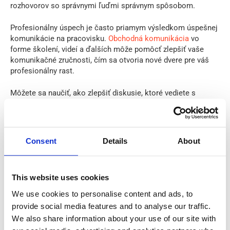
rozhovorov so správnymi ľuďmi správnym spôsobom.
Profesionálny úspech je často priamym výsledkom úspešnej
komunikácie na pracovisku.
Obchodná komunikácia
vo
forme školení, videí a ďalších môže pomôcť zlepšiť vaše
komunikačné zručnosti, čím sa otvoria nové dvere pre váš
profesionálny rast.
Môžete sa naučiť, ako zlepšiť diskusie, ktoré vediete s
klientmi alebo kolegami. Môže vás to urobiť lepším
partnerom pre rozhovor po telefóne alebo osobne. Môžete
lepšie pochopiť, čo niekto myslí prostredníctvom jeho reči
tela, a naučiť sa ovládať svoju vlastnú.
Consent
Details
About
This website uses cookies
We use cookies to personalise content and ads, to
provide social media features and to analyse our traffic.
We also share information about your use of our site with