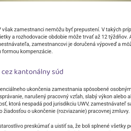
 však zamestnanci nemôžu byť prepustení. V takých prí
etky a rozhodovacie obdobie môže trvať až 12 týždňov.
mestnávateľa, zamestnancovi je doručená výpoveď a mô
u formou kompenzácie.
 cez kantonálny súd
tenciálneho ukončenia zamestnania spôsobené osobným
správanie, narušený pracovný vzťah, slabý výkon alebo a
tosť, ktorá nespadá pod jurisdikciu UWV, zamestnávateľ s
o žiadosťou o ukončenie (rozviazanie) pracovnej zmluvy.
tarostlivo preskúmať a uistiť sa, že boli splnené všetky p