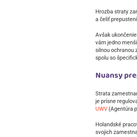
Hrozba straty zam
a čeliť prepusten
Avšak ukončenie 
vám jedno menšie
silnou ochranou
spolu so špecifi
Nuansy pre
Strata zamestnan
je prísne regulo
UWV
(Agentúra 
Holandské praco
svojich zamestn