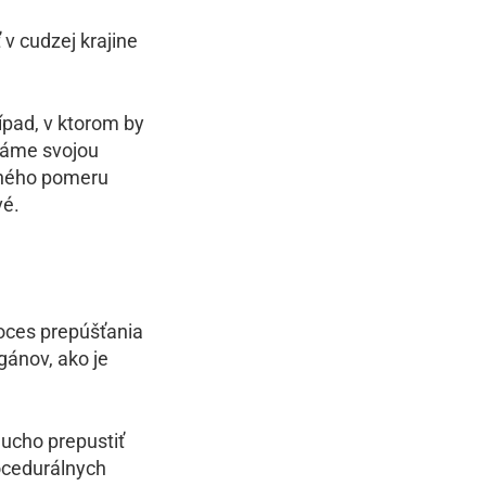
v cudzej krajine
pad, v ktorom by
náme svojou
vného pomeru
vé.
roces prepúšťania
gánov, ako je
ucho prepustiť
ocedurálnych