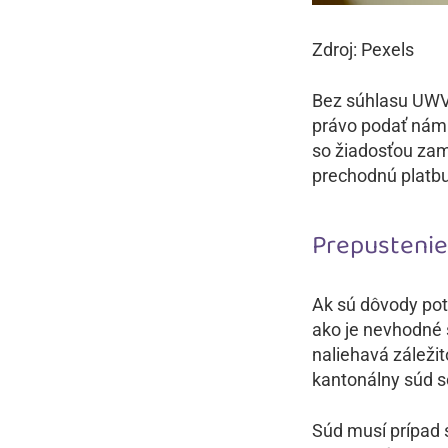
Zdroj: Pexels
Bez súhlasu UWV
právo podať námi
so žiadosťou za
prechodnú platb
Prepustenie
Ak sú dôvody po
ako je nevhodné 
naliehavá záleži
kantonálny súd s
Súd musí prípad s