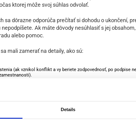
očas ktorej môže svoj súhlas odvolať.
h sa dôrazne odporúča prečítať si dohodu o ukončení, pre
 nepodpíšete. Ak máte dôvody nesúhlasiť s jej obsahom
 radu alebo pomoc.
sa mali zamerať na detaily, ako sú:
tenia (ak vznikol konflikt a vy beriete zodpovednosť, po podpise 
zamestnanosti).
yšných bonusov, dovolenky alebo iných benefitov.
a celková dĺžka trvania práce.
eding (doložka o zákaze konkurencie), ktorá vás môže obmedziť v 
urenčným spoločnostiam na určitý čas.
Details
bo iné kompenzácie.