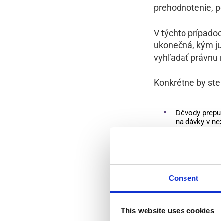
prehodnotenie, p
V týchto prípadoc
ukonečná, kým ju
vyhľadať právnu
Konkrétne by ste 
Dôvody prepus
na dávky v ne
Vyplatenie zv
Konečná mzda 
Concurrentieb
služieb konk
Consent
Odstupné ale
This website uses cookies