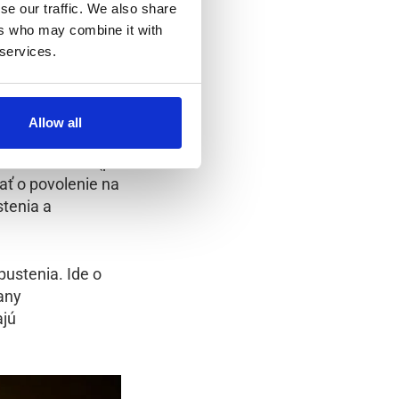
iadať UWV alebo
se our traffic. We also share
ers who may combine it with
 services.
Allow all
 okolnosťami,
odobá choroba (po
ať o povolenie na
tenia a
pustenia. Ide o
any
ajú