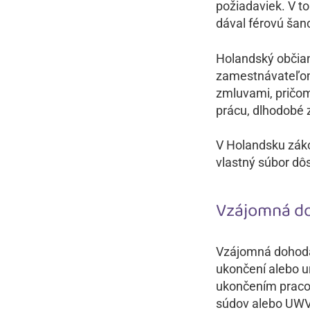
požiadaviek. V t
dával férovú ša
Holandský občian
zamestnávateľom
zmluvami, pričom
prácu, dlhodobé 
V Holandsku záko
vlastný súbor dôs
Vzájomná d
Vzájomná dohoda 
ukončení alebo u
ukončením praco
súdov alebo UWV