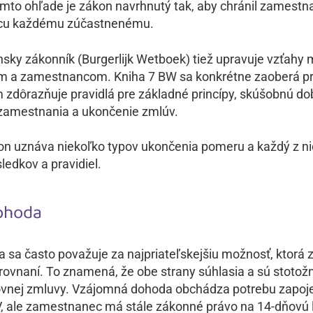
omto ohľade je zákon navrhnutý tak, aby chránil zamestna
ncu každému zúčastnenému.
sky zákonník (Burgerlijk Wetboek)
tiež upravuje vzťahy 
 a zamestnancom. Kniha 7 BW sa konkrétne zaoberá p
 zdôrazňuje pravidlá pre základné princípy, skúšobnú do
zamestnania a ukončenie zmlúv.
n uznáva niekoľko typov ukončenia pomeru a každý z ni
ledkov a pravidiel.
ohoda
sa často považuje za najpriateľskejšiu možnosť, ktorá 
rovnaní. To znamená, že obe strany súhlasia a sú stotož
vnej zmluvy. Vzájomná dohoda obchádza potrebu zapoj
, ale zamestnanec má stále zákonné právo na 14-dňovú 