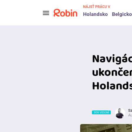
NÁJSŤ PRÁCU V
menu
Holandsko
Belgicko
Navigác
ukonče
Holand
Sz
306 VIDENÍ
Au