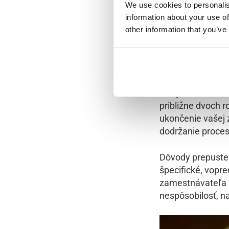
Ak nesúhlasíte 
We use cookies to personalis
kantonálny súd o
information about your use of
other information that you’ve
Prepusteni
Ak sú dôvody uk
ako je hromadné 
približne dvoch 
ukončenie vašej
dodržanie proces
Dôvody prepusten
špecifické, vopr
zamestnávateľa s
nespôsobilosť, n