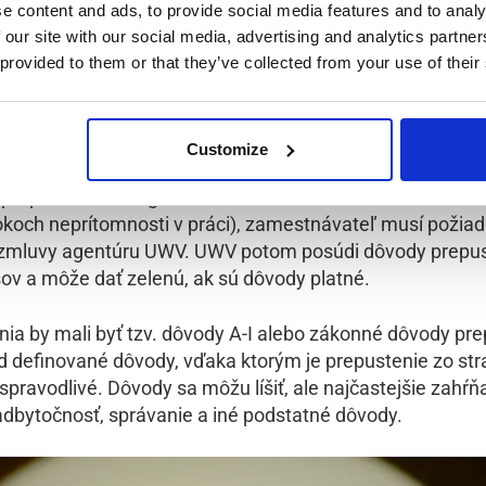
s podmienkami prepustenia, váš zamestnávateľ musí pož
e content and ads, to provide social media features and to analy
 povolenie na ukončenie pracovného vzťahu.
 our site with our social media, advertising and analytics partn
 provided to them or that they’ve collected from your use of their
e cez UWV
Customize
ončenia spojené so špecifickými obchodno-ekonomickými
prepúšťanie, reorganizácia, reštrukturalizácia alebo dlh
rokoch neprítomnosti v práci), zamestnávateľ musí požiad
 zmluvy agentúru UWV. UWV potom posúdi dôvody prepus
ov a môže dať zelenú, ak sú dôvody platné.
ia by mali byť tzv. dôvody A-I alebo zákonné dôvody pre
ed definované dôvody, vďaka ktorým je prepustenie zo str
pravodlivé. Dôvody sa môžu líšiť, ale najčastejšie zahŕň
adbytočnosť, správanie a iné podstatné dôvody.