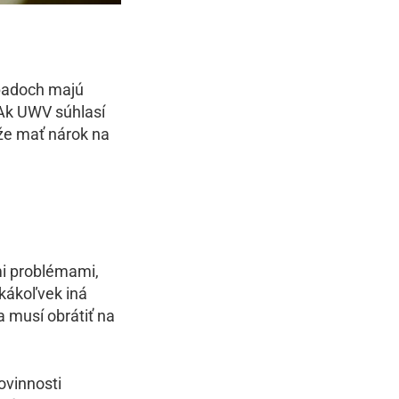
padoch majú
 Ak UWV súhlasí
že mať nárok na
i problémami,
kákoľvek iná
a musí obrátiť na
ovinnosti