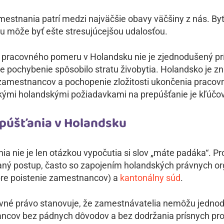
estnania patrí medzi najväčšie obavy väčšiny z nás. Byť 
iu môže byť ešte stresujúcejšou udalosťou.
pracovného pomeru v Holandsku nie je zjednodušený prí
 pochybenie spôsobilo stratu živobytia. Holandsko je z
 zamestnancov a pochopenie zložitosti ukončenia praco
ckými holandskými požiadavkami na prepúšťanie je kľúčo
púšťania v Holandsku
ia nie je len otázkou vypočutia si slov „máte padáka“. P
vaný postup, často so zapojením holandských právnych or
pre poistenie zamestnancov) a
kantonálny súd
.
vné právo stanovuje, že zamestnávatelia nemôžu jednod
ancov bez pádnych dôvodov a bez dodržania prísnych pr