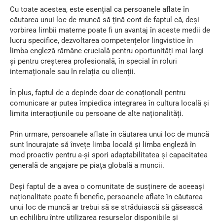
Cu toate acestea, este esențial ca persoanele aflate în
căutarea unui loc de muncă să țină cont de faptul că, deși
vorbirea limbii materne poate fi un avantaj în aceste medii de
lucru specifice, dezvoltarea competențelor lingvistice în
limba engleză rămâne crucială pentru oportunități mai largi
și pentru creșterea profesională, în special în roluri
internaționale sau în relația cu clienții.
În plus, faptul de a depinde doar de conaționali pentru
comunicare ar putea împiedica integrarea în cultura locală și
limita interacțiunile cu persoane de alte naționalități.
Prin urmare, persoanele aflate în căutarea unui loc de muncă
sunt încurajate să învețe limba locală și limba engleză în
mod proactiv pentru a-și spori adaptabilitatea și capacitatea
generală de angajare pe piața globală a muncii.
Deși faptul de a avea o comunitate de susținere de aceeași
naționalitate poate fi benefic, persoanele aflate în căutarea
unui loc de muncă ar trebui să se străduiască să găsească
un echilibru între utilizarea resurselor disponibile și