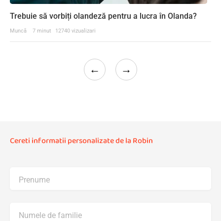
Trebuie să vorbiți olandeză pentru a lucra în Olanda?
Muncă
7 minut
12740 vizualizari
←
→
Cereti informatii personalizate de la Robin
Prenume
Numele de familie