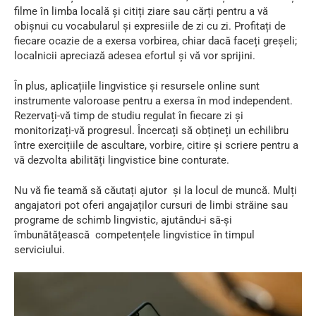
filme în limba locală și citiți ziare sau cărți pentru a vă
obișnui cu vocabularul și expresiile de zi cu zi. Profitați de
fiecare ocazie de a exersa vorbirea, chiar dacă faceți greșeli;
localnicii apreciază adesea efortul și vă vor sprijini.
În plus, aplicațiile lingvistice și resursele online sunt
instrumente valoroase pentru a exersa în mod independent.
Rezervați-vă timp de studiu regulat în fiecare zi și
monitorizați-vă progresul. Încercați să obțineți un echilibru
între exercițiile de ascultare, vorbire, citire și scriere pentru a
vă dezvolta abilități lingvistice bine conturate.
Nu vă fie teamă să căutați ajutor și la locul de muncă. Mulți
angajatori pot oferi angajaților cursuri de limbi străine sau
programe de schimb lingvistic, ajutându-i să-și
îmbunătățească competențele lingvistice în timpul
serviciului.