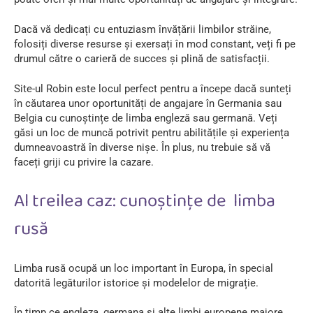
Dacă vă dedicați cu entuziasm învățării limbilor străine,
folosiți diverse resurse și exersați în mod constant, veți fi pe
drumul către o carieră de succes și plină de satisfacții.
Site-ul Robin este locul perfect pentru a începe dacă sunteți
în căutarea unor oportunități de angajare în Germania sau
Belgia cu cunoștințe de limba engleză sau germană. Veți
găsi un loc de muncă potrivit pentru abilitățile și experiența
dumneavoastră în diverse nișe. În plus, nu trebuie să vă
faceți griji cu privire la cazare.
Al treilea caz: cunoștințe de limba
rusă
Limba rusă ocupă un loc important în Europa, în special
datorită legăturilor istorice și modelelor de migrație.
În timp ce engleza, germana și alte limbi europene majore