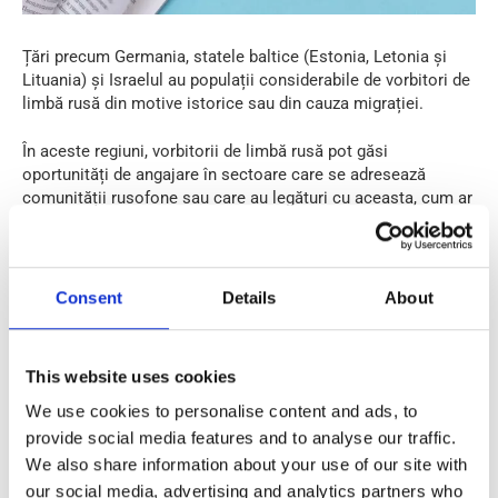
Țări precum Germania, statele baltice (Estonia, Letonia și
Lituania) și Israelul au populații considerabile de vorbitori de
limbă rusă din motive istorice sau din cauza migrației.
În aceste regiuni, vorbitorii de limbă rusă pot găsi
oportunități de angajare în sectoare care se adresează
comunității rusofone sau care au legături cu aceasta, cum ar
fi mass-media, industria ospitalității, organizațiile culturale
sau comerțul internațional.
De exemplu, în Germania, în special în orașe precum Berlin,
Consent
Details
About
Hamburg și Frankfurt, unele comunități și întreprinderi
vorbitoare de limbă rusă au nevoie de angajați bilingvi pentru
a facilita comunicarea cu clienții sau partenerii ruși.
This website uses cookies
Există o comunitate rusă considerabilă în Germania, ceea ce
We use cookies to personalise content and ads, to
a dus la unele cazuri excepționale în care companiile de
provide social media features and to analyse our traffic.
producție germane angajează persoane care vorbesc doar
We also share information about your use of our site with
rusa ca limbă străină.
our social media, advertising and analytics partners who