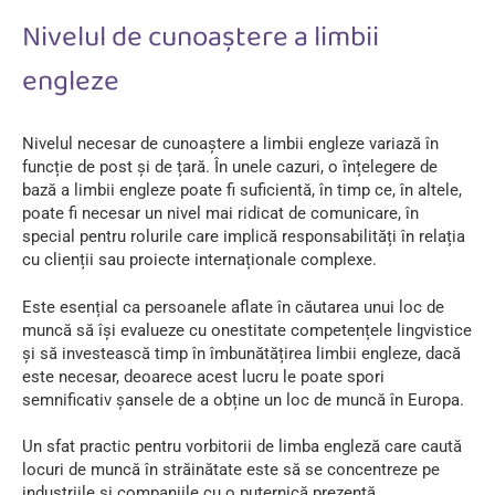
Nivelul de cunoaștere a limbii
engleze
Nivelul necesar de cunoaștere a limbii engleze variază în
funcție de post și de țară. În unele cazuri, o înțelegere de
bază a limbii engleze poate fi suficientă, în timp ce, în altele,
poate fi necesar un nivel mai ridicat de comunicare, în
special pentru rolurile care implică responsabilități în relația
cu clienții sau proiecte internaționale complexe.
Este esențial ca persoanele aflate în căutarea unui loc de
muncă să își evalueze cu onestitate competențele lingvistice
și să investească timp în îmbunătățirea limbii engleze, dacă
este necesar, deoarece acest lucru le poate spori
semnificativ șansele de a obține un loc de muncă în Europa.
Un sfat practic pentru vorbitorii de limba engleză care caută
locuri de muncă în străinătate este să se concentreze pe
industriile și companiile cu o puternică prezență