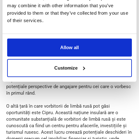
may combine it with other information that you’ve
Cu toate acestea, este esențial să se gestioneze așteptările,
provided to them or that they’ve collected from your use
deoarece găsirea unui loc de muncă în Germania doar pe
of their services.
baza cunoștințelor de limbă rusă se poate dovedi o
provocare, având în vedere disponibilitatea limitată a unor
astfel de oportunități.
În unele țări europene, cunoștințele de limba rusă pot fi mai
Allow all
avantajoase, în special în regiunile cu un număr semnificativ
de lucrători migrați din țări precum Letonia sau Lituania.
Customize
Generațiile mai în vârstă de letoni și lituanieni sunt adesea
capabile să comunice în limba rusă, ceea ce creează
potențiale perspective de angajare pentru cei care o vorbesc
în primul rând.
O altă țară în care vorbitorii de limbă rusă pot găsi
oportunități este Cipru. Această națiune insulară are o
comunitate substanțială de vorbitori de limbă rusă și este
cunoscută ca fiind un centru pentru afacerile, investițiile și
turismul rusesc. Acest lucru creează potențiale deschideri în
domenii precum cel imobiliar, financiar și turistic, unde