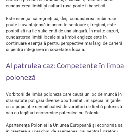
cunoașterea limbii și culturii ruse poate fi benefică.
Este esențial să rețineți că, deși cunoașterea limbii ruse
poate fi avantajoasă în anumite sectoare și regiuni, este
posibil să nu fie suficientă de una singură. În multe cazuri,
cunoașterea limbii locale și a limbii engleze este în
continuare esențială pentru perspective mai largi de carieră
și pentru integrarea în societatea locală.
Al patrulea caz: Competențe în limba
poloneză
Vorbitorii de limbă poloneză care caută un loc de muncă în
străinătate pot găsi diverse oportunități, în special în țările
cu o populație semnificativă de vorbitori de limbă poloneză
sau cu legături economice puternice cu Polonia.
Apartenența Poloniei la Uniunea Europeană și economia sa
în creștere au deschis, de asemenea, căi pentru lucrătorii