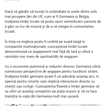
Dacă vă gândiți să lucrați în străinătate în unele dintre cele
mai prospere țări din UE, cum ar fi Germania și Belgia,
învățarea limbii locale vă poate spori semnificativ șansele de
a găsi un loc de muncă și de a vă integra în comunitatea
locală.
În timp ce engleza poate fi vorbită pe scară largă în
companiile multinaționale, cunoașterea limbii locale
demonstrează un angajament real față de țară și oferă o
varietate mai mare de oportunități de angajare.
Cu o economie puternică și industrii diverse, Germania oferă
numeroase perspective de angajare pentru lucrătorii străini.
Învățarea limbii germane poate fi un adevărat avantaj aici, în
special pentru rolurile care implică interacțiuni directe cu
clienții sau colegii. Cunoașterea fluentă a limbii germane vă
va oferi un avantaj competitiv pe piața muncii și vă va face
tranziția la viața din Germania mult mai ușoară.