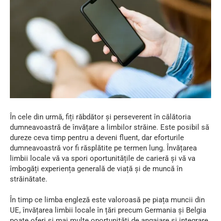
În cele din urmă, fiți răbdător și perseverent în călătoria
dumneavoastră de învățare a limbilor străine. Este posibil să
dureze ceva timp pentru a deveni fluent, dar eforturile
dumneavoastră vor fi răsplătite pe termen lung. Învățarea
limbii locale vă va spori oportunitățile de carieră și vă va
îmbogăți experiența generală de viață și de muncă în
străinătate.
În timp ce limba engleză este valoroasă pe piața muncii din
UE, învățarea limbii locale în țări precum Germania și Belgia
poate oferi și mai multe oportunități de angajare și integrare.