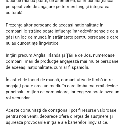
locul de muncă poate, de asemenea, să îmbunătățească
perspectivele de angajare pe termen lung și integrarea
culturală.
Prezența altor persoane de aceeași naționalitate în
companiile străine poate influența într-adevăr șansele de a
găsi un loc de muncă în străinătate pentru persoanele care
nu au cunoștințe lingvistice.
În țări precum Anglia, Irlanda și Țările de Jos, numeroase
companii mari de producție angajează mai multe persoane
de aceeași naționalitate, cum ar fi spaniolii.
În astfel de locuri de muncă, comunitatea de limbă între
angajați poate crea un mediu în care limba maternă devine
principalul mijloc de comunicare, iar engleza poate avea un
rol secundar.
Aceste comunități de conaționali pot fi resurse valoroase
pentru noii veniți, deoarece oferă o rețea de susținere și
ușurează provocările inițiale ale barierelor lingvistice.