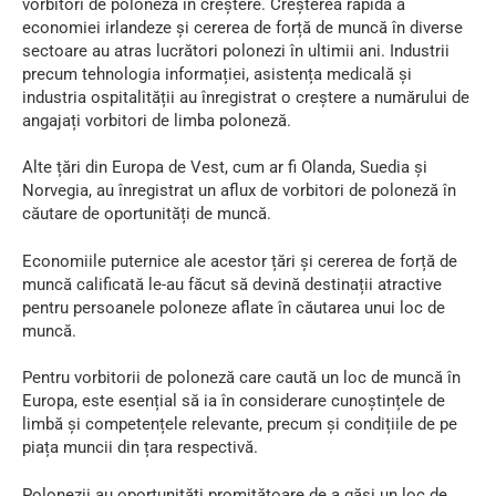
vorbitori de poloneză în creștere. Creșterea rapidă a
economiei irlandeze și cererea de forță de muncă în diverse
sectoare au atras lucrători polonezi în ultimii ani. Industrii
precum tehnologia informației, asistența medicală și
industria ospitalității au înregistrat o creștere a numărului de
angajați vorbitori de limba poloneză.
Alte țări din Europa de Vest, cum ar fi Olanda, Suedia și
Norvegia, au înregistrat un aflux de vorbitori de poloneză în
căutare de oportunități de muncă.
Economiile puternice ale acestor țări și cererea de forță de
muncă calificată le-au făcut să devină destinații atractive
pentru persoanele poloneze aflate în căutarea unui loc de
muncă.
Pentru vorbitorii de poloneză care caută un loc de muncă în
Europa, este esențial să ia în considerare cunoștințele de
limbă și competențele relevante, precum și condițiile de pe
piața muncii din țara respectivă.
Polonezii au oportunități promițătoare de a găsi un loc de