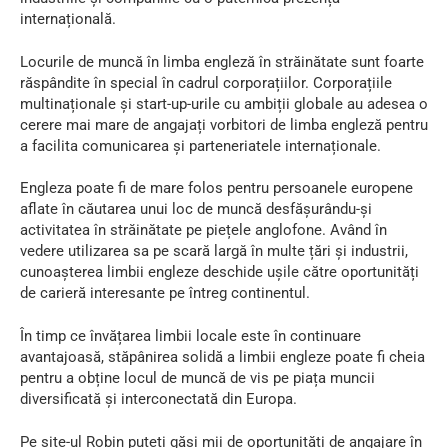
internațională.
Locurile de muncă în limba engleză în străinătate sunt foarte
răspândite în special în cadrul corporațiilor. Corporațiile
multinaționale și start-up-urile cu ambiții globale au adesea o
cerere mai mare de angajați vorbitori de limba engleză pentru
a facilita comunicarea și parteneriatele internaționale.
Engleza poate fi de mare folos pentru persoanele europene
aflate în căutarea unui loc de muncă desfășurându-și
activitatea în străinătate pe piețele anglofone. Având în
vedere utilizarea sa pe scară largă în multe țări și industrii,
cunoașterea limbii engleze deschide ușile către oportunități
de carieră interesante pe întreg continentul.
În timp ce învățarea limbii locale este în continuare
avantajoasă, stăpânirea solidă a limbii engleze poate fi cheia
pentru a obține locul de muncă de vis pe piața muncii
diversificată și interconectată din Europa.
Pe site-ul Robin puteți găsi mii de oportunități de angajare în