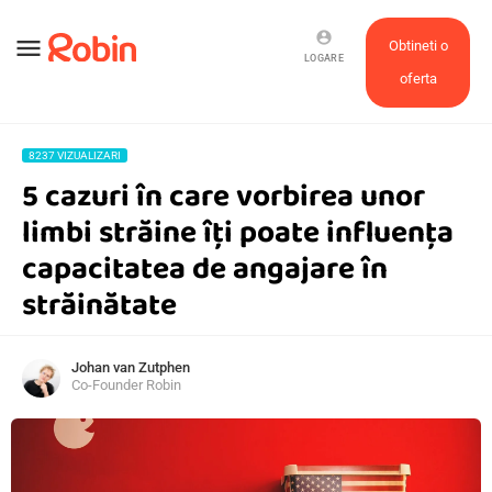
account_circle
menu
Obtineti o
LOGARE
oferta
8237 VIZUALIZARI
5 cazuri în care vorbirea unor
limbi străine îți poate influența
capacitatea de angajare în
străinătate
Johan van Zutphen
Co-Founder Robin